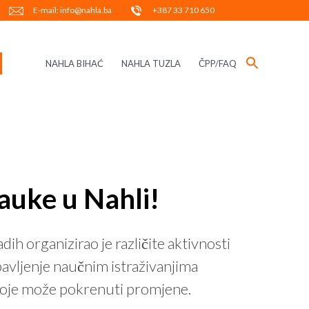
E-mail: info@nahla.ba
+387 33 710 650
NAHLA BIHAĆ
NAHLA TUZLA
ČPP/FAQ
auke u Nahli!
h organizirao je različite aktivnosti
bavljenje naučnim istraživanjima
 koje može pokrenuti promjene.