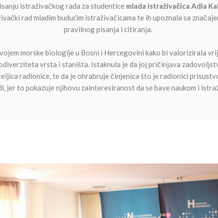
pisanju istraživačkog rada za studentice
mlada istraživačica Adla Ka
ivački rad mladim budućim istraživačicama te ih upoznala sa značaj
pravilnog pisanja i citiranja.
zvojem morske biologije u Bosni i Hercegovini kako bi valorizirala v
odiverziteta vrsta i staništa. Istaknula je da joj pričinjava zadovoljs
eljica radionice, te da je ohrabruje činjenica što je radionici prisustv
di, jer to pokazuje njihovu zainteresiranost da se bave naukom i istra