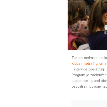
Tokom sedmice nauke k
Kluba mladih Tignum
i
i intervjue posjetitel
Program je zaokružen 
studentice i panel-disk
osvojiti simbolične na