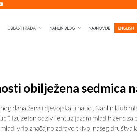
OBLASTI RADA
NAHLIN BLOG
NAJNOVIJE
ENGLISH
osti obilježena sedmica n
dana žena i djevojaka u nauci, Nahlin klub mladi
i”. Izuzetan odziv i entuzijazam mladih žena za 
 mladi vrlo značajno zdravo tkivo našeg društva