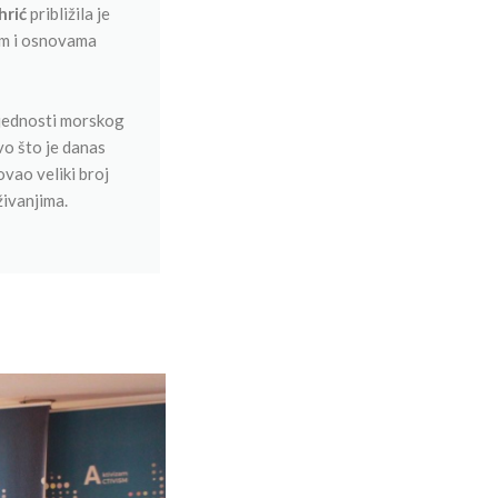
hrić
približila je
em i osnovama
rijednosti morskog
tvo što je danas
ovao veliki broj
živanjima.