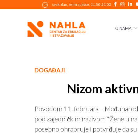
Skip
svaki dan, osim subote, 11.30-21.00
to
content
O NAMA
Post
DOGAĐAJI
navigation
Nizom aktivn
Povodom 11. februara – Međunarodnog 
pod zajedničkim nazivom “Žene u nauc
posebno ohrabruje i potvrđuje da su