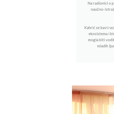
Na radionici o 
naučno-istraž
Kahrić se bavi ra
ekosistema i bi
mogla biti vodit
mladih lju