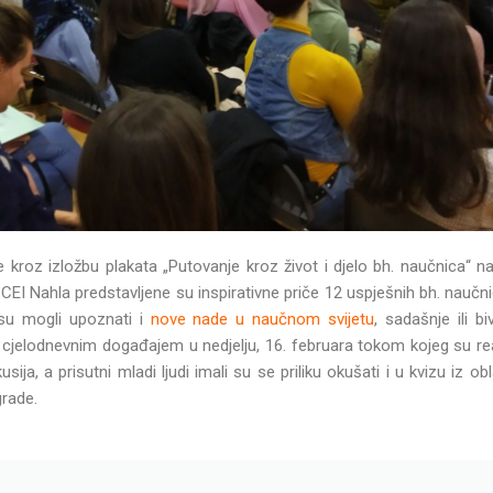
roz izložbu plakata „Putovanje kroz život i djelo bh. naučnica“ n
 CEI Nahla predstavljene su inspirativne priče 12 uspješnih bh. naučni
ji su mogli upoznati i
nove nade u naučnom svijetu
, sadašnje ili b
cjelodnevnim događajem u nedjelju, 16. februara tokom kojeg su rea
usija, a prisutni mladi ljudi imali su se priliku okušati i u kvizu iz ob
grade.