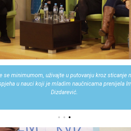
ite u nauku u širokom smislu i onda nađite svoju spec
nekad morate biti i bahati, i veoma često hrabri, ali 
– poručila je budućim mladim naučnicama prof. dr. Mi