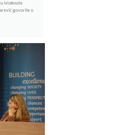
su istaknute
darević govorile o