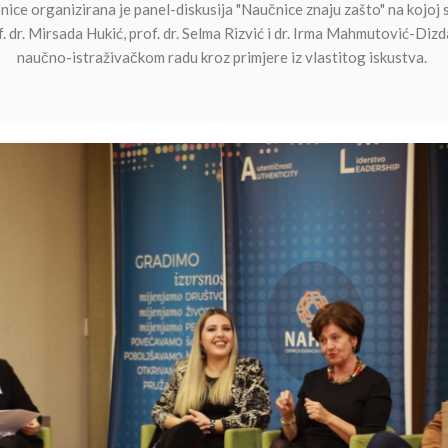
ice organizirana je panel-diskusija "Naučnice znaju zašto" na kojoj 
f. dr. Mirsada Hukić, prof. dr. Selma Rizvić i dr. Irma Mahmutović-Diz
naučno-istraživačkom radu kroz primjere iz vlastitog iskustva.