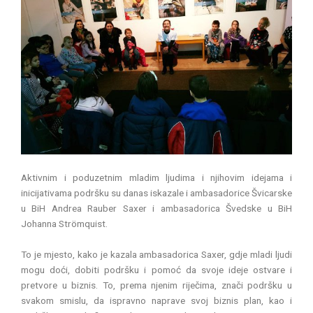
Aktivnim i poduzetnim mladim ljudima i njihovim idejama i
inicijativama podršku su danas iskazale i ambasadorice Švicarske
u BiH Andrea Rauber Saxer i ambasadorica Švedske u BiH
Johanna Strömquist.
To je mjesto, kako je kazala ambasadorica Saxer, gdje mladi ljudi
mogu doći, dobiti podršku i pomoć da svoje ideje ostvare i
pretvore u biznis. To, prema njenim riječima, znači podršku u
svakom smislu, da ispravno naprave svoj biznis plan, kao i