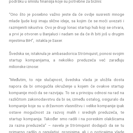
podršku u smislu finansija koje su potrebne za biznis:
“Ono što je posebno važno jeste da će ovdje susresti mnoge
mlade ljude koji imaju slične ideje, sa kojim će se moći uvezati i
razmijeniti iskustva. Ovo je drugi lonac startup hub koji se otvara,
a prvi je otvoren u Banjaluci i nadam se da će ih biti još u drugim
mjestima BiH”, istakla je Saxer.
Švedska se, istaknula je ambasadorica Strömquist, ponosi svojim
startup kompanijama, a nekoliko preduzeća već zarađuju
milionske iznose:
“Međutim, to nije slučajnost, švedska vlada je uložila dosta
napora da bi omogućila okruženje u kojem će ovakve startup
kompanije moći da se razvijaju. To se u principu odnosi na rad na
različitom zakonodavstvu da bi se, između ostalog, osiguralo da
kompanije koje su u državnom vlasništvu i velike kompanije ipak
ostave mogućnost za razvoj malih i srednjih preduzeća, te
startup kompanija. Također smo radili i na poreskim olakšicama
za razna preduzeća” – navela je Strömquist dodajući da se tu
primarno radilo o regulativi, propisima, ali i o poticajima vlade