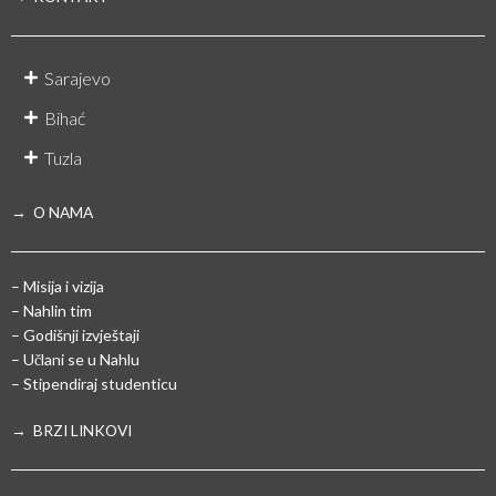
Sarajevo
Bihać
Tuzla
→ O NAMA
– Misija i vizija
– Nahlin tim
– Godišnji izvještaji
– Učlani se u Nahlu
– Stipendiraj studenticu
→ BRZI LINKOVI