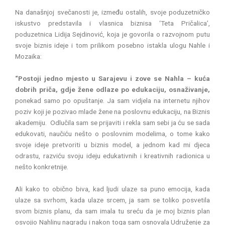
Na današnjoj svečanosti je, između ostalih, svoje poduzetničko
iskustvo predstavila i vlasnica biznisa ‘Teta Pričalica’,
poduzetnica Lidija Sejdinović, koja je govorila o razvojnom putu
svoje biznis ideje i tom prilikom posebno istakla ulogu Nahle i
Mozaika:
“Postoji jedno mjesto u Sarajevu i zove se Nahla – kuća
dobrih priča, gdje žene odlaze po edukaciju, osnaživanje,
ponekad samo po opuštanje. Ja sam vidjela na internetu njihov
poziv koji je pozivao mlade žene na poslovnu edukaciju, na Biznis
akademiju. Odlučila sam se prijaviti i rekla sam sebi ja ću se sada
edukovati, naučiću nešto o poslovnim modelima, o tome kako
svoje ideje pretvoriti u biznis model, a jednom kad mi djeca
odrastu, razviću svoju ideju edukativnih i kreativnih radionica u
nešto konkretnije.
Ali kako to obično biva, kad ljudi ulaze sa puno emocija, kada
ulaze sa svrhom, kada ulaze srcem, ja sam se toliko posvetila
svom biznis planu, da sam imala tu sreću da je moj biznis plan
osvojio Nahlinu nagradu i nakon toga sam osnovala Udruženje za