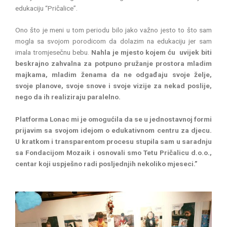
edukaciju “Pričalice”.
Ono što je meni u tom periodu bilo jako važno jesto to što sam
mogla sa svojom porodicom da dolazim na edukaciju jer sam
imala tromjesečnu bebu.
Nahla je mjesto kojem ću uvijek biti
beskrajno zahvalna za potpuno pružanje prostora mladim
majkama, mladim ženama da ne odgađaju svoje želje,
svoje planove, svoje snove i svoje vizije za nekad poslije,
nego da ih realiziraju paralelno.
Platforma Lonac mi je omogućila da se u jednostavnoj formi
prijavim sa svojom idejom o edukativnom centru za djecu.
U kratkom i transparentom procesu stupila sam u saradnju
sa Fondacijom Mozaik i osnovali smo Tetu Pričalicu d.o.o.,
centar koji uspješno radi posljednjih nekoliko mjeseci.”