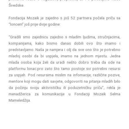
Švedske.
Fondacija Mozaik je zajedno s još 52 partnera počela priču sa
“loncem” još prije dvije godine:
“Gradili smo zajednicu zajedno s mladim ljudima, stručnjacima,
kompanijama, kako bismo danas dobili ovo što imamo i
predstavljamo. Naša je namjera i cilj da sve ono što je potrebno
mladoj osobi da bi uspjela, imamo na jednom mjestu. Jedna
mlada osoba koja želi da uradi nešto dobro treba da ode na
platformu lonac.pro zato što tamo postoje svi potrebni resursi
za uspjeh. Pod resursima mislim na infomacije, različite pozive,
mentore koji mogu dati savjete, odgovoriti na pitanja mladih bilo
da počinju svoju aktivističku ili poduzetničku priču”, rekla je
menadžerica za komunikacije u Fondaciji Mozaik Selma
Mameledžija.