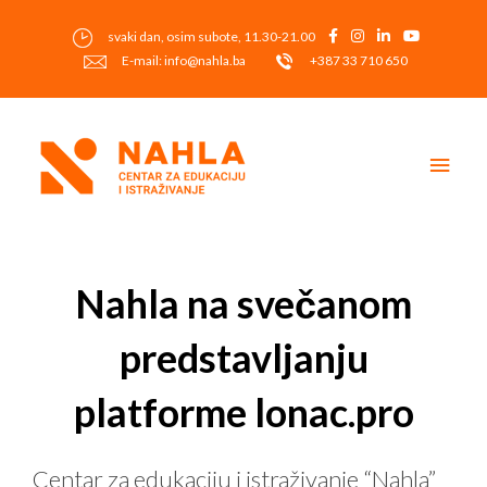
Skip
to
svaki dan, osim subote, 11.30-21.00
content
E-mail: info@nahla.ba
+387 33 710 650
Main
Men
Post
navigation
Nahla na svečanom
predstavljanju
platforme lonac.pro
Centar za edukaciju i istraživanje “Nahla”