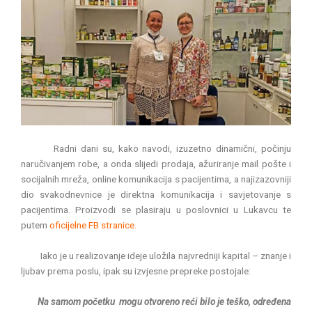
Radni dani su, kako navodi, izuzetno dinamični, počinju
naručivanjem robe, a onda slijedi prodaja, ažuriranje mail pošte i
socijalnih mreža, online komunikacija s pacijentima, a najizazovniji
dio svakodnevnice je direktna komunikacija i savjetovanje s
pacijentima. Proizvodi se plasiraju u poslovnici u Lukavcu te
putem
oficijelne FB stranice.
Iako je u realizovanje ideje uložila najvredniji kapital – znanje i
ljubav prema poslu, ipak su izvjesne prepreke postojale:
Na samom početku mogu otvoreno reći bilo je teško, određena