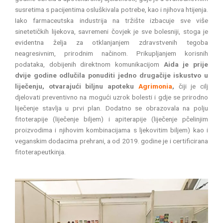
susretima s pacijentima osluškivala potrebe, kao i njihova htijenja.
Iako farmaceutska industrija na tržište izbacuje sve više
sinetetičkih lijekova, savremeni čovjek je sve bolesniji, stoga je
evidentna želja za otklanjanjem zdravstvenih tegoba
neagresivnim, prirodnim načinom. Prikupljanjem korisnih
podataka, dobijenih direktnom komunikacijom
Aida je prije
dvije godine odlučila ponuditi jedno drugačije iskustvo u
liječenju, otvarajući biljnu apoteku
Agrimonia
,
čiji je cilj
djelovati preventivno na mogući uzrok bolesti i gdje se prirodno
liječenje stavlja u prvi plan. Dodatno se obrazovala na polju
fitoterapije (liječenje biljem) i apiterapije (liječenje pčelinjim
proizvodima i njihovim kombinacijama s ljekovitim biljem) kao i
veganskim dodacima prehrani, a od 2019. godine je i certificirana
fitoterapeutkinja.