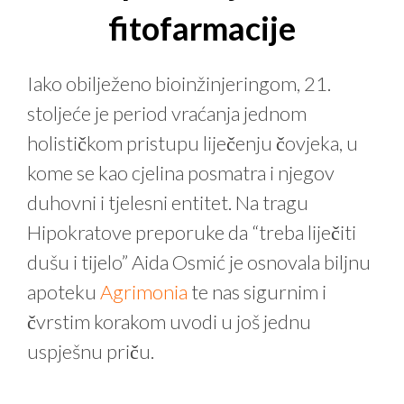
fitofarmacije
Iako obilježeno bioinžinjeringom, 21.
stoljeće je period vraćanja jednom
holističkom pristupu liječenju čovjeka, u
kome se kao cjelina posmatra i njegov
duhovni i tjelesni entitet. Na tragu
Hipokratove preporuke da “treba liječiti
dušu i tijelo” Aida Osmić je osnovala biljnu
apoteku
Agrimonia
te nas sigurnim i
čvrstim korakom uvodi u još jednu
uspješnu priču.