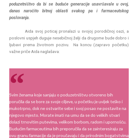
poduzetništvo da bi se buduće generacije usavršavale u ovoj,
danas naročito bitnoj oblasti svakog pa i farmaceutskog
poslovanja.
Aida svoj poticaj pronalazi u svojoj porodičnoj oazi, a
poslovni uspjeh duguje nesebičnoj želji da drugome bude dobro i
ljubavi prema životnom pozivu. Na koncu (zapravo početku)
važne priče Aida naglašava:
Svim ženama koje sanjaju o poduzetništvu otvoreno bih
poručila da se bore za svoje ciljeve, u početku je uvijek teško i
mukotrpno, dok ne ostvarite sebe i svoj posao ne postavite na
njegovo mjesto. Morate imati na umu da se do velikih stvari
dolazi trnovitim putevima, velikom borbom, radom i upornošću.
Budućim farmaceutima bih preporučila da se zainteresiraju za
ovu granu farmacije da je proučavaju i da prirodnim bogatstvima