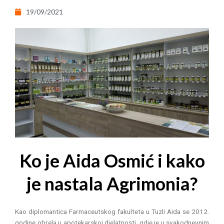
19/09/2021
Ko je Aida Osmić i kako
je nastala Agrimonia?
Kao diplomantica Farmaceutskog fakulteta u Tuzli Aida se 2012.
godine obrela u apotekarskoj djelatnosti, gdje je u svakodnevnim