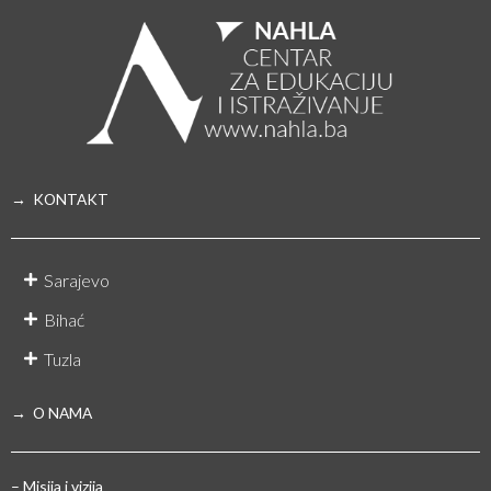
→ KONTAKT
Sarajevo
Bihać
Tuzla
→ O NAMA
– Misija i vizija