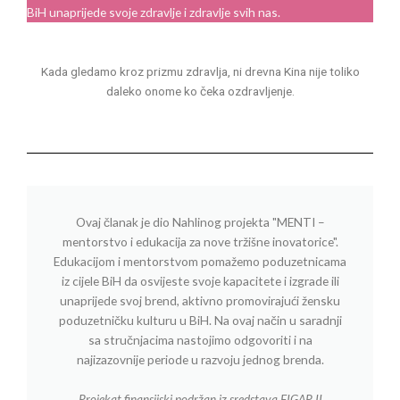
BiH unaprijede svoje zdravlje i zdravlje svih nas.
Kada gledamo kroz prizmu zdravlja, ni drevna Kina nije toliko
daleko onome ko čeka ozdravljenje.
Ovaj članak je dio Nahlinog projekta "MENTI –
mentorstvo i edukacija za nove tržišne inovatorice".
Edukacijom i mentorstvom pomažemo poduzetnicama
iz cijele BiH da osvijeste svoje kapacitete i izgrade ili
unaprijede svoj brend, aktivno promovirajući žensku
poduzetničku kulturu u BiH. Na ovaj način u saradnji
sa stručnjacima nastojimo odgovoriti i na
najizazovnije periode u razvoju jednog brenda.
Projekat finansijski podržan iz sredstava FIGAP II