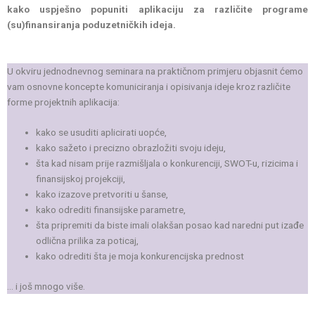
kako uspješno popuniti aplikaciju za različite programe
(su)finansiranja poduzetničkih ideja.
U okviru jednodnevnog seminara na praktičnom primjeru objasnit ćemo
vam osnovne koncepte komuniciranja i opisivanja ideje kroz različite
forme projektnih aplikacija:
kako se usuditi aplicirati uopće,
kako sažeto i precizno obrazložiti svoju ideju,
šta kad nisam prije razmišljala o konkurenciji, SWOT-u, rizicima i
finansijskoj projekciji,
kako izazove pretvoriti u šanse,
kako odrediti finansijske parametre,
šta pripremiti da biste imali olakšan posao kad naredni put izađe
odlična prilika za poticaj,
kako odrediti šta je moja konkurencijska prednost
… i još mnogo više.