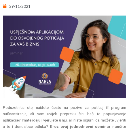
29/11/2021
Poduzetnica ste, naiđete često na pozive za poticaj ili program
sufinansiranja, ali vam uvijek prepreku čini baš to popunjavanje
aplikacije? Imate ideju i vjerujete u nju, ali niste sigurni da možete uvjeriti
u to i donosioce odluka?
Kroz ovaj jednodnevni seminar naučite