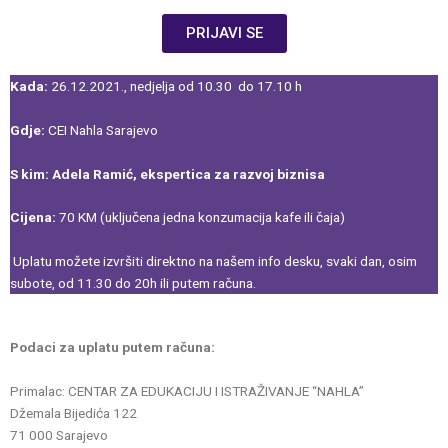
PRIJAVI SE
Kada:
26.12.2021., nedjelja od 10.30 do 17.10 h
Gdje:
CEI Nahla Sarajevo
S kim: Adela Ramić, ekspertica za razvoj biznisa
Cijena:
70 KM (uključena jedna konzumacija kafe ili čaja)
Uplatu možete izvršiti direktno na našem info desku, svaki dan, osim
subote, od 11.30 do 20h ili putem računa.
Podaci za uplatu putem računa:
Primalac: CENTAR ZA EDUKACIJU I ISTRAŽIVANJE “NAHLA”
Džemala Bijedića 122
71 000 Sarajevo