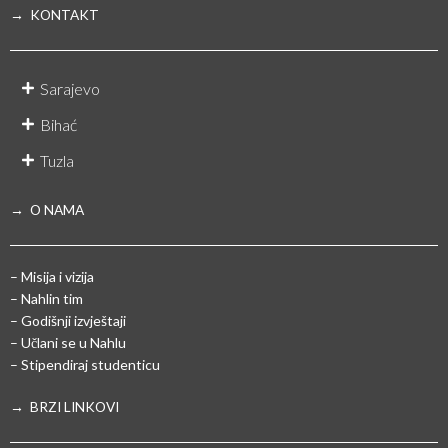
→ KONTAKT
Sarajevo
Bihać
Tuzla
→ O NAMA
– Misija i vizija
– Nahlin tim
– Godišnji izvještaji
– Učlani se u Nahlu
– Stipendiraj studenticu
→ BRZI LINKOVI