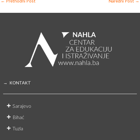
←
Prethodni Post
Naredni Post
→
→ KONTAKT
Sarajevo
Bihać
Tuzla