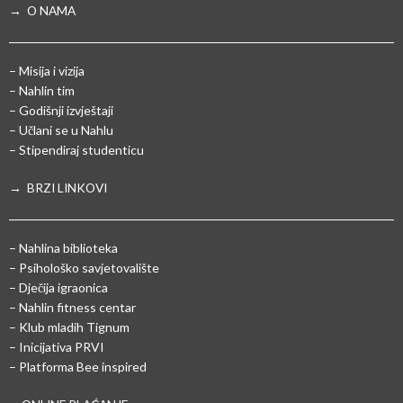
→ O NAMA
– Misija i vizija
– Nahlin tim
– Godišnji izvještaji
– Učlani se u Nahlu
– Stipendiraj studenticu
→ BRZI LINKOVI
– Nahlina biblioteka
– Psihološko savjetovalište
– Dječija igraonica
– Nahlin fitness centar
– Klub mladih Tignum
– Inicijativa PRVI
– Platforma Bee inspired