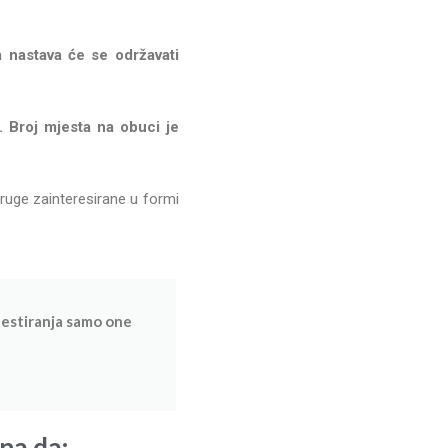
 nastava će se održavati
a. Broj mjesta na obuci je
druge zainteresirane u formi
testiranja samo one
na da: