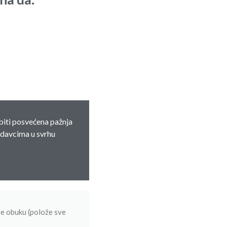
biti posvećena pažnja
lodavcima u svrhu
e obuku (polože sve