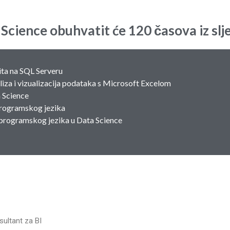
cience obuhvatit će 120 časova iz sljed
ita na SQL Serveru
aliza i vizualizacija podataka s Microsoft Excelom
 Science
programskog jezika
 programskog jezika u Data Science
sultant za BI