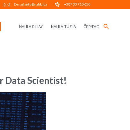
E-mail: info@nahla.ba
+387 33 710 650
NAHLA BIHAĆ
NAHLA TUZLA
ČPP/FAQ
 Data Scientist!