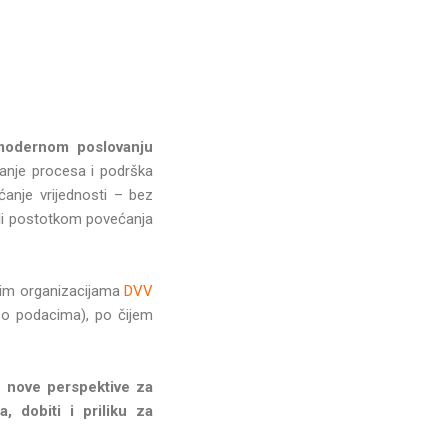
modernom poslovanju
anje procesa i podrška
ćanje vrijednosti – bez
ili postotkom povećanja
skim organizacijama
DVV
o podacima), po čijem
ju nove perspektive za
, dobiti i priliku za