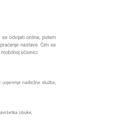
se odvijati onlin
e, putem
 praćenje nastave. Čim se
mobilnoj učionici.
z uvjerenje nadležne službe,
završetka obuke;