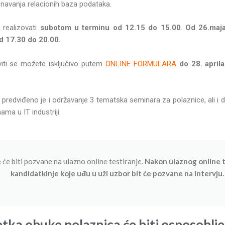
navanja relacionih baza podataka.
realizovati
subotom u terminu od 12.15 do 15.00
.
Od 26.maja
d 17.30 do 20.00.
viti se možete isključivo putem
ONLINE FORMULARA
do 28. april
e predviđeno je i održavanje 3 tematska seminara za polaznice, ali i 
ama u IT industriji.
 će biti pozvane na ulazno online testiranje.
Nakon ulaznog online 
kandidatkinje koje uđu u uži uzbor bit će pozvane na intervju.
tka obuke polaznica će biti osposoblje