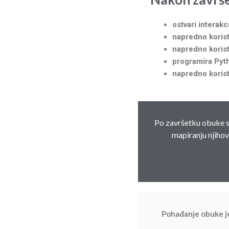
ostvari interak
napredno korist
napredno korist
programira Pyt
napredno korist
Po završetku obuke sv
mapiranju njihov
Pohađanje obuke 