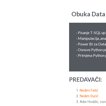
Obuka Data S
· Pisanje T-SQL up
· Manipulacija, an
· Power BI za Data
· Osnove Python 
· Primjena Python
PREDAVAČI:
Nedim Fatić
Nedim Durić
Adis Hodžić, con