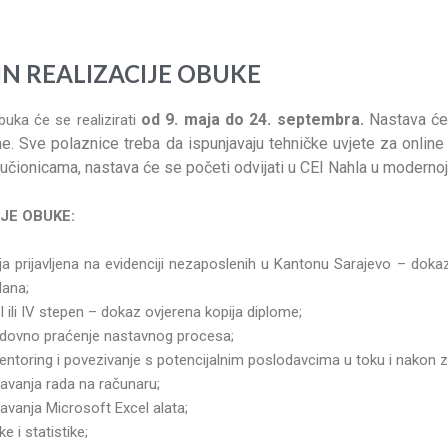
ČIN REALIZACIJE OBUKE
od 9. maja do 24. septembra.
Nastava će 
uka će se realizirati
. Sve polaznice treba da ispunjavaju tehničke uvjete za online
 učionicama, nastava će se početi odvijati u CEI Nahla u modernoj 
JE OBUKE:
nja prijavljena na evidenciji nezaposlenih u Kantonu Sarajevo – doka
dana;
 ili IV stepen – dokaz ovjerena kopija diplome;
edovno praćenje nastavnog procesa;
ntoring i povezivanje s potencijalnim poslodavcima u toku i nakon 
navanja rada na računaru;
avanja Microsoft Excel alata;
 i statistike;