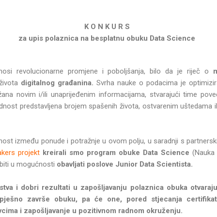
K O N K U R S
za upis polaznica na besplatnu obuku Data Science
osi revolucionarne promjene i poboljšanja, bilo da je riječ o
 života
digitalnog građanina.
Svrha nauke o podacima je optimizir
na novim i/ili unaprijeđenim informacijama, stvarajući time pove
rijednost predstavljena brojem spašenih života, ostvarenim uštedama 
ost između ponude i potražnje u ovom polju, u saradnji s partner
kers projekt
kreirali smo program obuke Data Science
(Nauka 
biti u mogućnosti
obavljati poslove Junior Data Scientista.
stva i dobri rezultati u zapošljavanju polaznica obuka otvara
pješno završe obuku, pa će one, pored stjecanja certifikata
vcima i zapošljavanje u pozitivnom radnom okruženju.