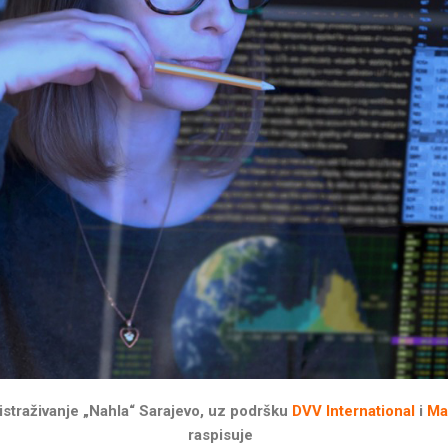
 istraživanje „Nahla“ Sarajevo, uz podršku
DVV International
i
Ma
raspisuje