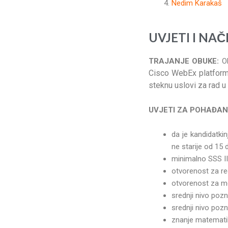
Nedim Karakaš
U
VJETI I NA
TRAJANJE OBUKE:
Ob
Cisco WebEx platforme
steknu uslovi za rad u
UVJETI ZA POHAĐAN
da je kandidatki
ne starije od 15 
minimalno SSS III
otvorenost za r
otvorenost za me
srednji nivo poz
srednji nivo pozn
znanje matematike