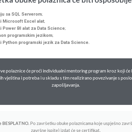
ciju sa SQL Serverom
;
i Microsoft Excel alat
;
i Power BI alat za Data Science
;
hon programskim jezikom
;
i Python programski jezik za Data Science.
e polaznice će proći individualni mentoring program kroz koji će 
ih vještina i potreba i u skladu s tim realizirano povezivanje s pos
zapošljavanja.​
je BESPLATNO.
Po završetku obuke polaznicama koje uspješno završ
završne ispite) izdat će se certifikat.