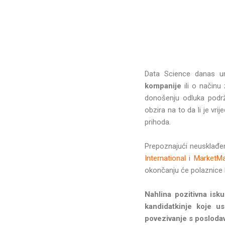
Data Science danas un
kompanije
ili o načinu
donošenju odluka podrža
obzira na to da li je v
prihoda.
Prepoznajući neusklađen
International
i
MarketMa
okončanju će polaznice 
Nahlina pozitivna isku
kandidatkinje koje us
povezivanje s posloda