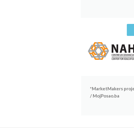
*MarketMakers projek
/ MojPosao.ba