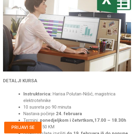
DETALJI KURSA
Instruktorica:
Harisa Polutan-Nišić, magistrica
elektrotehnike
10 susreta po 90 minuta
Nastava počinje
24. februara
Termini:
ponedjeljkom i četvrtkom,17.00 – 18.30h
CIJENA:
50 KM
PRIJAVI SE
Uplatu možete izvršiti
do 19. februara ili do popune