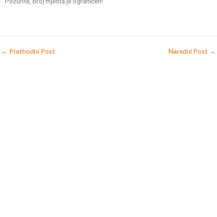
Požurite, broj mjesta je ograničen!
←
Prethodni Post
Naredni Post
→