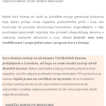
odjevni predmet, modni detalj ili dekoraciju
!
Nahlin kurs šivenja do sada su pohađale mnoge generacije polaznica
koje danas pričaju svoje uspješne poduzetničke priče i koje nas
motiviraju da procese obrazovanja konstantno unapređujemo u cilju
postizanja najizvrsnijih rezultata. Kao produkt višegodišnjeg iskustva u
realizaciji nastavnih aktivnosti u ovoj oblasti
kreirali smo novi,
modifikovani i unaprijeđeni plan i program kursa šivenja.
Kurs šivenja sastoji se od ukupno 120 školskih časova,
podijeljenih u 3 modula, od čega se svaki modul sastoji od 40
školskih časova.
Nakon završetka svakog modula polaznice koje
uspješno završe odjevne predmete i imaju minimalno 70% prisustva na
nastavi
stječu pravo na certifikat za taj modul.
Kroz modularni
pristup materiji cilj nam je da osposobimo polaznice kursa da
samostalno izrađuju odjevne predmete i/ili da vrše prepravku starih
odjevnih predmeta
SADRŽAJ KURSA PO MODULIMA: