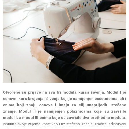
Otvorene su prijave na sva tri modula kursa šivenja. Modul I je
osnovni kurs krojenja i šivenja koji je namijenjen početnicima, ali i
onima koji znaju osnove i imaju za cilj unaprijediti stečeno
znanje. Modul II je namijenjen polaznicama koje su završile
modul I, a modul III onima koje su završile dva prethodna modula.
Ispunite svoje vrijeme kreativno i uz stečeno znanje izradite jedinstveni