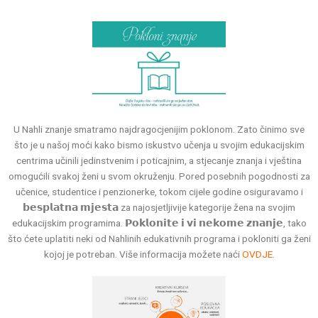
U Nahli znanje smatramo najdragocjenijim poklonom. Zato činimo sve
što je u našoj moći kako bismo iskustvo učenja u svojim edukacijskim
centrima učinili jedinstvenim i poticajnim, a stjecanje znanja i vještina
omogućili svakoj ženi u svom okruženju. Pored posebnih pogodnosti za
učenice, studentice i penzionerke, tokom cijele godine osiguravamo i
𝗯𝗲𝘀𝗽𝗹𝗮𝘁𝗻𝗮 𝗺𝗷𝗲𝘀𝘁𝗮 za najosjetljivije kategorije žena na svojim
edukacijskim programima. 𝗣𝗼𝗸𝗹𝗼𝗻𝗶𝘁𝗲 𝗶 𝘃𝗶 𝗻𝗲𝗸𝗼𝗺𝗲 𝘇𝗻𝗮𝗻𝗷𝗲, tako
što ćete uplatiti neki od Nahlinih edukativnih programa i pokloniti ga ženi
kojoj je potreban. Više informacija možete naći
OVDJE.