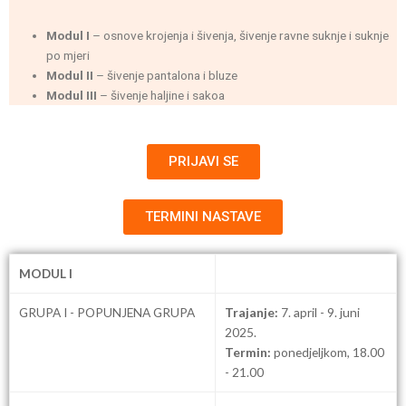
Modul I
– osnove krojenja i šivenja, šivenje ravne suknje i suknje
po mjeri
Modul II
– šivenje pantalona i bluze
Modul III
– šivenje haljine i sakoa
PRIJAVI SE
TERMINI NASTAVE
MODUL I
GRUPA I - POPUNJENA GRUPA
Trajanje:
7. april - 9. juni
2025.
Termin:
ponedjeljkom, 18.00
- 21.00