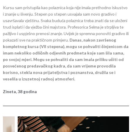
Kursu sam pristupila kao polaznica koja nije imala prethodno iskustvo
i znanje u šivenju. Stepen po stepen usvajala sam novo gradivo i
usavršavala vještinu. Svaka buduća polaznica treba znati da se uloženi
trud isplati i da vježba čini majstora. Profesorica Selma je strpljiva te
pažljivo i uspješno prenosi znanje. Uvijek je spremna ponoviti gradivo ili
pokazati sve na praktičnom primjeru.
Danas, nakon završenog
kompletnog kursa (VII stepena), mogu se pohvaliti činjenicom da
imam nekoliko odličnih odjevnih predmeta koje sam šila sama,
po svojoj mjeri. Mogu se pohvaliti da sam imala priliku učiti od
posvećenog predavačkog kadra, da sam vrijeme provodila
korisno, stekla nova prijateljstva i poznanstva, družila se i
veselila u izuzetnoj radnoj atmosferi.
Zineta, 38 godina