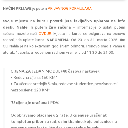
NAČIN PRIJAVE
je putem
PRIJAVNOG FORMULARA
.
Svoje mjesto na kursu potvrđujete isključivo uplatom na info
desku Nahle ili putem žiro računa –
informacije o uplati putem
računa možete naći
OVDJE.
Mjesto na kursu se osigurava na osnovu
redoslijeda uplate kursa.
NAPOMENA:
Od 23. do 31. marta 2025. tim
CEI Nahla je na kolektivnom godišnjem odmoru. Ponovo smo s vama u
utorak, 1. aprila, u redovnom radnom vremenu od 11.30 do 21.00.
CIJENA ZA JEDAN MODUL (40 časova nastave):
• Redovna cijena: 160 KM*
• Za učenice srednjih škola, redovne studentice, penzionerke i
nezaposlene: 120 KM*
*U cijenu je uračunat PDV.
Odobravamo plaćanje u 2 rate. U cijenu je uračunat
kompletan pribor za rad, osim tkanine, koju polaznice na
osnovu uputa instruktorica samostalno kupuju.