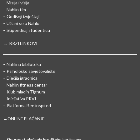
– Misija i vizija
– Nahlin tim
– Godišnji izvještaji
– Učlani se u Nahlu
– Stipendiraj studenticu
→ BRZI LINKOVI
– Nahlina biblioteka
– Psihološko savjetovalište
– Dječija igraonica
– Nahlin fitness centar
– Klub mladih Tignum
– Inicijativa PRVI
– Platforma Bee inspired
→ONLINE PLAĆANJE
–
Sigurnost plaćanja kreditnim karticama