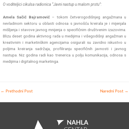
O voditeljici cikulsa radionica “Javni nastup u malom prstu”:
Amela Sačić Bajramović
– tokom četverogodišnjeg angažmana u
nevladinom sektoru u oblasti odnosa s javnošću kreirala je i mijenjala
mišljenja i stavove javnog mnijenja o specifičnim društvenim izazovima.
Blizu deset godina aktivnog rada u medijima i višegodišnji angažman u
kreativnim i marketinškim agencijama osigurali su zavidno iskustvo u
poljima kreiranja sadržaja, profiliranju specifičnih javnosti i javnog
nastupa. Niz godina radi kao trenerica u polju komunikacija, odnosa s
medijima i digitalnog marketinga.
←
Prethodni Post
Naredni Post
→