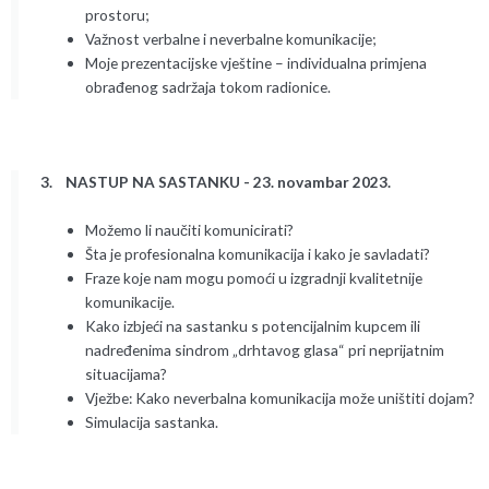
prostoru;
Važnost verbalne i neverbalne komunikacije;
Moje prezentacijske vještine – individualna primjena
obrađenog sadržaja tokom radionice.
3. NASTUP NA SASTANKU - 23. novambar 2023.
Možemo li naučiti komunicirati?
Šta je profesionalna komunikacija i kako je savladati?
Fraze koje nam mogu pomoći u izgradnji kvalitetnije
komunikacije.
Kako izbjeći na sastanku s potencijalnim kupcem ili
nadređenima sindrom „drhtavog glasa“ pri neprijatnim
situacijama?
Vježbe: Kako neverbalna komunikacija može uništiti dojam?
Simulacija sastanka.