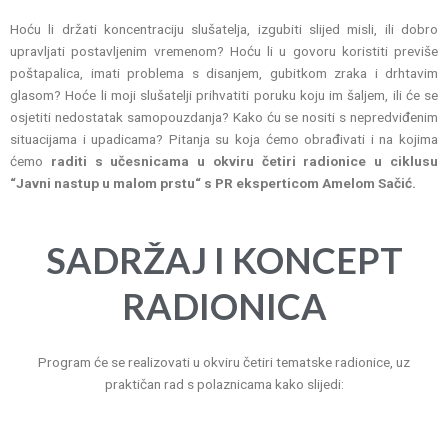
Hoću li držati koncentraciju slušatelja, izgubiti slijed misli, ili dobro
upravljati postavljenim vremenom? Hoću li u govoru koristiti previše
poštapalica, imati problema s disanjem, gubitkom zraka i drhtavim
glasom? Hoće li moji slušatelji prihvatiti poruku koju im šaljem, ili će se
osjetiti nedostatak samopouzdanja? Kako ću se nositi s nepredviđenim
situacijama i upadicama? Pitanja su koja ćemo obrađivati i na kojima
ćemo
raditi s učesnicama u okviru četiri radionice u ciklusu
“Javni nastup u malom prstu“ s PR eksperticom Amelom Sačić.
SADRŽAJ I KONCEPT
RADIONICA
Program će se realizovati u okviru četiri tematske radionice, uz
praktičan rad s polaznicama kako slijedi: