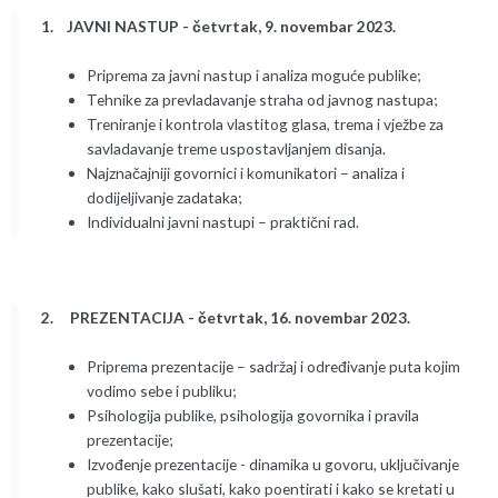
1. JAVNI NASTUP - četvrtak, 9. novembar 2023.
Priprema za javni nastup i analiza moguće publike;
Tehnike za prevladavanje straha od javnog nastupa;
Treniranje i kontrola vlastitog glasa, trema i vježbe za
savladavanje treme uspostavljanjem disanja.
Najznačajniji govornici i komunikatori – analiza i
dodijeljivanje zadataka;
Individualni javni nastupi – praktični rad.
2. PREZENTACIJA - četvrtak, 16. novembar 2023.
Priprema prezentacije – sadržaj i određivanje puta kojim
vodimo sebe i publiku;
Psihologija publike, psihologija govornika i pravila
prezentacije;
Izvođenje prezentacije - dinamika u govoru, uključivanje
publike, kako slušati, kako poentirati i kako se kretati u