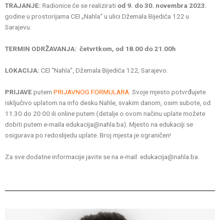
TRAJANJE:
Radionice će se realizirati
od 9. do 30. novembra 2023.
godine u prostorijama CEI „Nahla“ u ulici Džemala Bijedića 122 u
Sarajevu.
TERMIN ODRŽAVANJA:
četvrtkom, od 18.00 do 21.00h
LOKACIJA:
CEI “Nahla”, Džemala Bijedića 122, Sarajevo.
PRIJAVE
putem
PRIJAVNOG FORMULARA
. Svoje mjesto potvrđujete
isključivo uplatom na info desku Nahle, svakim danom, osim subote, od
11.30 do 20.00 ili online putem (detalje o ovom načinu uplate možete
dobiti putem e-maila edukacija@nahla.ba). Mjesto na edukaciji se
osigurava po redoslijedu uplate. Broj mjesta je ograničen!
Za sve dodatne informacije javite se na e-mail: edukacija@nahla.ba.