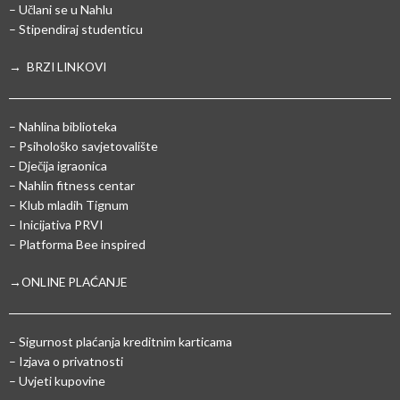
– Učlani se u Nahlu
– Stipendiraj studenticu
→ BRZI LINKOVI
– Nahlina biblioteka
– Psihološko savjetovalište
– Dječija igraonica
– Nahlin fitness centar
– Klub mladih Tignum
– Inicijativa PRVI
– Platforma Bee inspired
→ONLINE PLAĆANJE
–
Sigurnost plaćanja kreditnim karticama
– Izjava o privatnosti
– Uvjeti kupovine