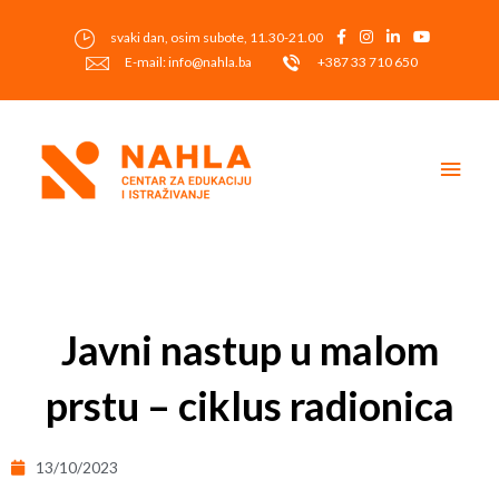
Skip
to
svaki dan, osim subote, 11.30-21.00
content
E-mail: info@nahla.ba
+387 33 710 650
Main
Men
Post
navigation
Javni nastup u malom
prstu – ciklus radionica
13/10/2023