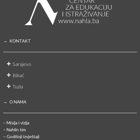
→ KONTAKT
Sarajevo
Bihać
Tuzla
→ O NAMA
– Misija i vizija
– Nahlin tim
– Godišnji izvještaji