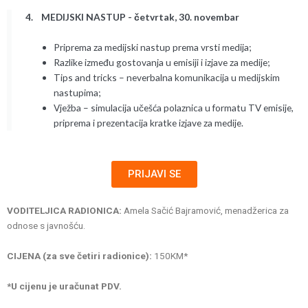
4. MEDIJSKI NASTUP - četvrtak, 30. novembar
Priprema za medijski nastup prema vrsti medija;
Razlike između gostovanja u emisiji i izjave za medije;
Tips and tricks – neverbalna komunikacija u medijskim
nastupima;
Vježba – simulacija učešća polaznica u formatu TV emisije,
priprema i prezentacija kratke izjave za medije.
PRIJAVI SE
VODITELJICA RADIONICA:
Amela Sačić Bajramović, menadžerica za
odnose s javnošću.
CIJENA (za sve četiri radionice):
150KM*
*U cijenu je uračunat PDV.