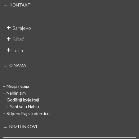
→ KONTAKT
Sarajevo
Bihać
Tuzla
→ O NAMA
– Misija i vizija
– Nahlin tim
– Godišnji izvještaji
– Učlani se u Nahlu
– Stipendiraj studenticu
→ BRZI LINKOVI