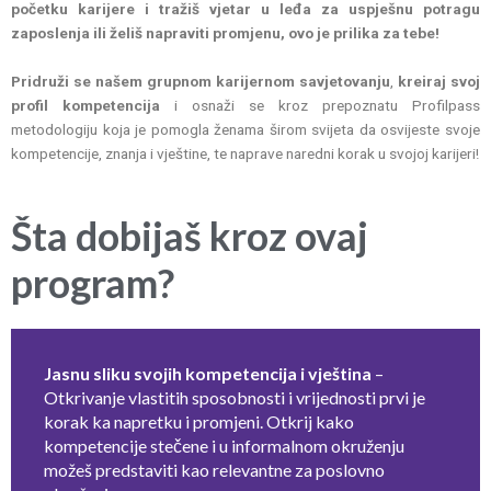
početku karijere i tražiš vjetar u leđa za uspješnu potragu
zaposlenja ili želiš napraviti promjenu, ovo je prilika za tebe!
Pridruži se našem grupnom karijernom savjetovanju
,
kreiraj svoj
profil kompetencija
i osnaži se kroz prepoznatu Profilpass
metodologiju koja je pomogla ženama širom svijeta da osvijeste svoje
kompetencije, znanja i vještine, te naprave naredni korak u svojoj karijeri!
Šta dobijaš kroz ovaj
program?
Jasnu sliku svojih kompetencija i vještina
–
Otkrivanje vlastitih sposobnosti i vrijednosti prvi je
korak ka napretku i promjeni. Otkrij kako
kompetencije stečene i u informalnom okruženju
možeš predstaviti kao relevantne za poslovno