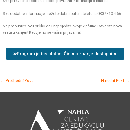
Sve prijavljene osobe će dobiti povratnu informaciju o ishodu.
Sve dodatne informacije možete dobiti putem telefona 033/710-656.
Ne propustite ovu priliku da unaprijedite svoje vještine i otvorite nova
vrata u karijeri! Radujemo se vašim prijavama!
Program je besplatan. Činimo znanje dostupnim.
←
Prethodni Post
Naredni Post
→