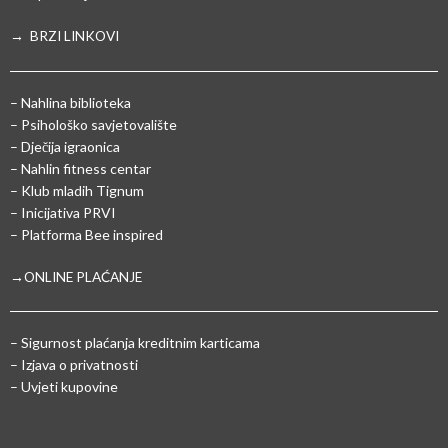
→ BRZI LINKOVI
– Nahlina biblioteka
– Psihološko savjetovalište
– Dječija igraonica
– Nahlin fitness centar
– Klub mladih Tignum
– Inicijativa PRVI
– Platforma Bee inspired
→ONLINE PLAĆANJE
–
Sigurnost plaćanja kreditnim karticama
– Izjava o privatnosti
– Uvjeti kupovine