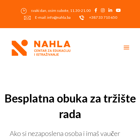
Skip
to
svaki dan, osim subote, 11.30-21.00
content
E-mail: info@nahla.ba
+387 33 710 650
Main
Men
Post
navigation
Besplatna obuka za tržište
rada
Ako si nezaposlena osoba i imaš vaučer