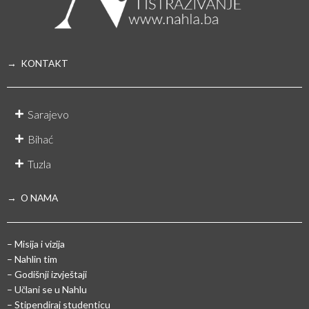
→ KONTAKT
Sarajevo
Bihać
Tuzla
→ O NAMA
– Misija i vizija
– Nahlin tim
– Godišnji izvještaji
– Učlani se u Nahlu
– Stipendiraj studenticu