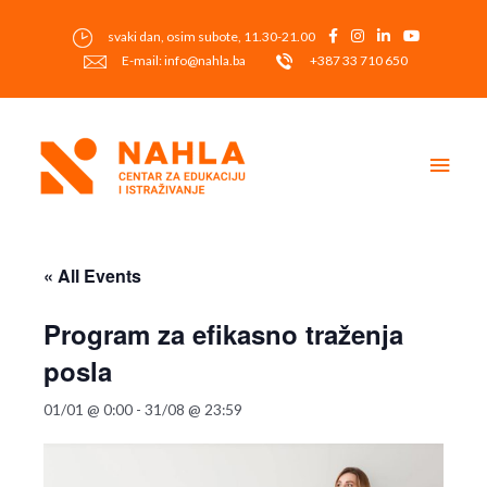
Skip
to
svaki dan, osim subote, 11.30-21.00
content
E-mail: info@nahla.ba
+387 33 710 650
Main
Men
« All Events
Program za efikasno traženja
posla
01/01 @ 0:00
-
31/08 @ 23:59