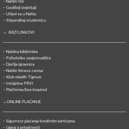
– Nahlin tim
– Godišnji izvještaji
– Učlani se u Nahlu
– Stipendiraj studenticu
→ BRZI LINKOVI
– Nahlina biblioteka
– Psihološko savjetovalište
– Dječija igraonica
– Nahlin fitness centar
– Klub mladih Tignum
– Inicijativa PRVI
– Platforma Bee inspired
→ONLINE PLAĆANJE
–
Sigurnost plaćanja kreditnim karticama
– Izjava o privatnosti