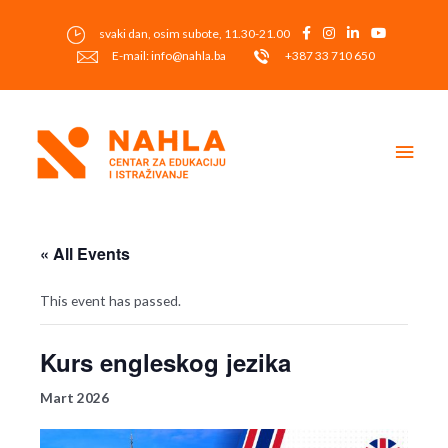
Skip
to
svaki dan, osim subote, 11.30-21.00
content
E-mail: info@nahla.ba
+387 33 710 650
Main
Men
« All Events
This event has passed.
Kurs engleskog jezika
Mart 2026