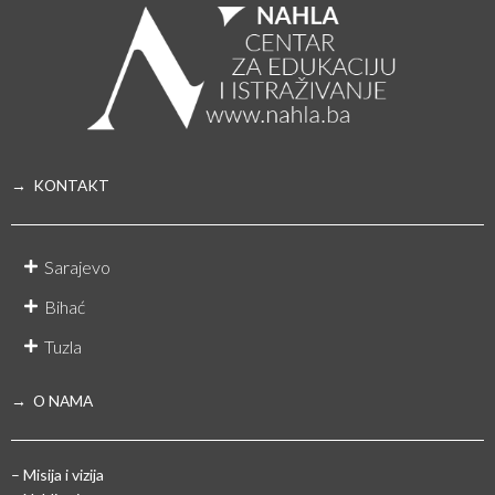
→ KONTAKT
Sarajevo
Bihać
Tuzla
→ O NAMA
– Misija i vizija