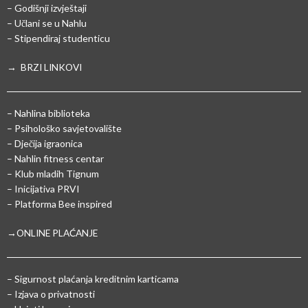
– Godišnji izvještaji
– Učlani se u Nahlu
– Stipendiraj studenticu
→ BRZI LINKOVI
– Nahlina biblioteka
– Psihološko savjetovalište
– Dječija igraonica
– Nahlin fitness centar
– Klub mladih Tignum
– Inicijativa PRVI
– Platforma Bee inspired
→ONLINE PLAĆANJE
–
Sigurnost plaćanja kreditnim karticama
– Izjava o privatnosti