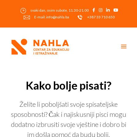
Skip
to
svaki dan, osim subote, 11.30-21.00
content
E-mail: info@nahla.ba
+387 33 710 650
Main
Men
Post
navigation
Kako bolje pisati?
Želite li poboljšati svoje spisateljske
sposobnosti? Čak i najiskusniji pisci mogu
dodatno izbrusiti svoje vještine i dobro bi
im došla pomoć da budu bolji.