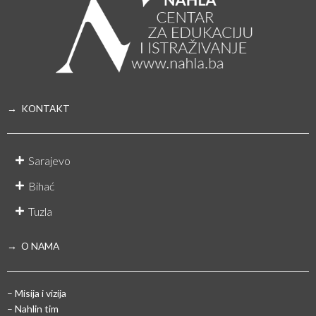
→ KONTAKT
Sarajevo
Bihać
Tuzla
→ O NAMA
– Misija i vizija
– Nahlin tim