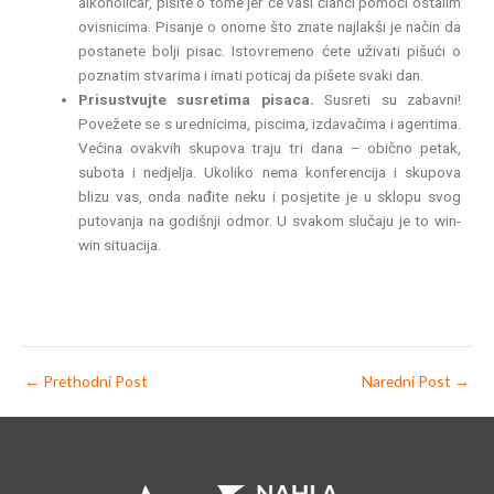
alkoholičar, pišite o tome jer će vaši članci pomoći ostalim
ovisnicima. Pisanje o onome što znate najlakši je način da
postanete bolji pisac. Istovremeno ćete uživati pišući o
poznatim stvarima i imati poticaj da pišete svaki dan.
Prisustvujte susretima pisaca.
Susreti su zabavni!
Povežete se s urednicima, piscima, izdavačima i agentima.
Većina ovakvih skupova traju tri dana – obično petak,
subota i nedjelja. Ukoliko nema konferencija i skupova
blizu vas, onda nađite neku i posjetite je u sklopu svog
putovanja na godišnji odmor. U svakom slučaju je to win-
win situacija.
←
Prethodni Post
Naredni Post
→