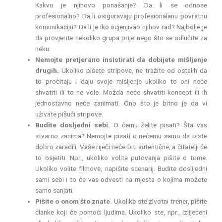
Kakvo je njihovo ponašanje? Da li se odnose
profesionalno? Da li osiguravaju profesionalanu povratnu
komunikaciju? Da li je iko ocjenjivao njihov rad? Najbolje je
da provjerite nekoliko grupa prije nego što se odlučite za
neku.
Nemojte pretjerano insistirati da dobijete mišljenje
drugih.
Ukoliko pišete stripove, ne tražite od ostalih da
to pročitaju i daju svoje mišljenje ukoliko to oni neće
shvatiti ili to ne vole. Možda neće shvatiti koncept ili ih
jednostavno neće zanimati. Ono što je bitno je da vi
uživate pišući stripove.
Budite dosljedni sebi.
O čemu želite pisati? Šta vas
stvarno zanima? Nemojte pisati o nečemu samo da biste
dobro zaradili. Vaše riječi neće biti autentične, a čitatelji će
to osjetiti. Npr., ukoliko volite putovanja pišite o tome.
Ukoliko volite filmove, napišite scenarij. Budite doslijedni
sami sebi i to će vas odvesti na mjesta o kojima možete
samo sanjati.
Pišite o onom što znate.
Ukoliko ste životni trener, pišite
članke koji će pomoći ljudima. Ukoliko ste, npr., izliječeni