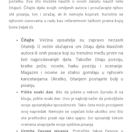
početku. Sve što možete naučiti o ovom zanatu naučit ćete
čitajući. Čitajte djela svojih omiljenih autora i proučavajte njihov
stil pisanja, ton i izražaj, ali ih nemojte kopirati. Koristite se
njihovim osnovama u radu kao referentnom tačkom prema kojoj
biste željeli ići.
Čitajte.
Većina spisatelja su zapravo nezasiti
čitatelji. U većini slučajeva oni čitaju djela klasičnih
autora ili onih pisaca koji su trenutno među prvim na
listi najprodavanijih djela. Također čitaju poeziju,
kratke priče, novele, haiku poeziju i scenarije.
Magazini i novine se stalno gomilaju u njihovim
kancelarijama. Ukratko, čitanjem postajete bolji u
pisanju.
Pišite svaki dan.
Bilo da pišete u nekom žurnalu ili na
blogu, pišite svaki dan. Ovo je najbolji način da poboljšate
svoje spisateljske sposobnosti. Tako ćete moći procijeniti
svoj napredak. Nemojte se osjećati loše ukoliko ono što
ste prethodno pisali nije tako sjajno. Svi spisatelji tokom
vremena unaprijede svoje vještine pisanja.
Uzmite časove pisanja.
Potražite takve časove u