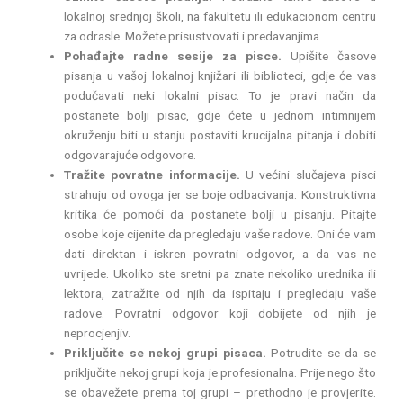
lokalnoj srednjoj školi, na fakultetu ili edukacionom centru
za odrasle. Možete prisustvovati i predavanjima.
Pohađajte radne sesije za pisce.
Upišite časove
pisanja u vašoj lokalnoj knjižari ili biblioteci, gdje će vas
podučavati neki lokalni pisac. To je pravi način da
postanete bolji pisac, gdje ćete u jednom intimnijem
okruženju biti u stanju postaviti krucijalna pitanja i dobiti
odgovarajuće odgovore.
Tražite povratne informacije.
U većini slučajeva pisci
strahuju od ovoga jer se boje odbacivanja. Konstruktivna
kritika će pomoći da postanete bolji u pisanju. Pitajte
osobe koje cijenite da pregledaju vaše radove. Oni će vam
dati direktan i iskren povratni odgovor, a da vas ne
uvrijede. Ukoliko ste sretni pa znate nekoliko urednika ili
lektora, zatražite od njih da ispitaju i pregledaju vaše
radove. Povratni odgovor koji dobijete od njih je
neprocjenjiv.
Priključite se nekoj grupi pisaca.
Potrudite se da se
priključite nekoj grupi koja je profesionalna. Prije nego što
se obavežete prema toj grupi – prethodno je provjerite.