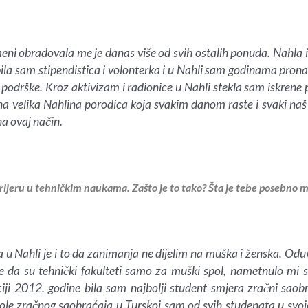
ni obradovala me je danas više od svih ostalih ponuda. Nahla i 
 bila sam stipendistica i volonterka i u Nahli sam godinama pron
 podrške. Kroz aktivizam i radionice u Nahli stekla sam iskrene p
a velika Nahlina porodica koja svakim danom raste i svaki naš u
a ovaj način.
ijeru u tehničkim naukama. Zašto je to tako? Šta je tebe posebno m
u Nahli je i to da zanimanja ne dijelim na muška i ženska. Oduv
da su tehnički fakulteti samo za muški spol, nametnulo mi 
ciji 2012. godine bila sam najbolji student smjera zračni sao
e zračnog saobraćaja u Turskoj sam od svih studenata u svojoj 