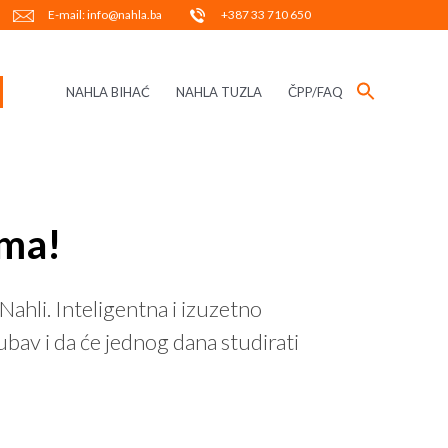
E-mail: info@nahla.ba
+387 33 710 650
NAHLA BIHAĆ
NAHLA TUZLA
ČPP/FAQ
ima!
Nahli. Inteligentna i izuzetno
jubav i da će jednog dana studirati