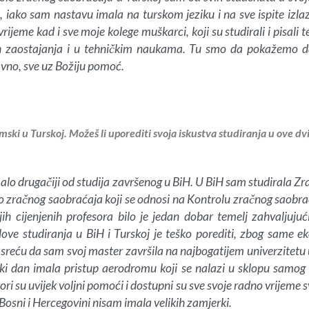
iako sam nastavu imala na turskom jeziku i na sve ispite izla
vrijeme kad i sve moje kolege muškarci, koji su studirali i pisal
vih zaostajanja i u tehničkim naukama. Tu smo da pokažemo
ravno, sve uz Božiju pomoć.
omski u Turskoj. Možeš li uporediti svoja iskustva studiranja u ove dv
 malo drugačiji od studija završenog u BiH. U BiH sam studirala 
dio zračnog saobraćaja koji se odnosi na Kontrolu zračnog saobra
ih cijenjenih profesora bilo je jedan dobar temelj zahvaljuju
ove studiranja u BiH i Turskoj je teško porediti, zbog same e
sreću da sam svoj master završila na najbogatijem univerzitetu 
i dan imala pristup aerodromu koji se nalazi u sklopu samog f
ri su uvijek voljni pomoći i dostupni su sve svoje radno vrijeme s
osni i Hercegovini nisam imala velikih zamjerki.