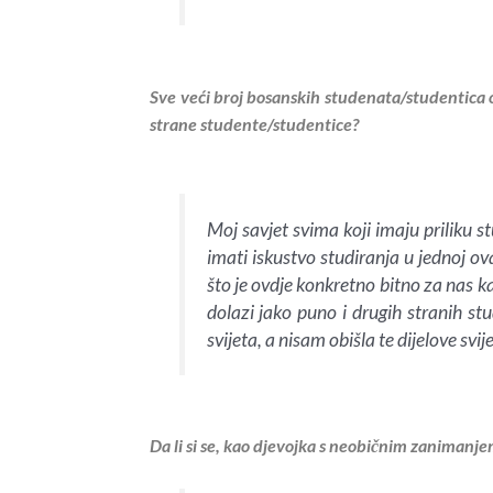
Sve veći broj bosanskih studenata/studentica o
strane studente/studentice?
Moj savjet svima koji imaju priliku st
imati iskustvo studiranja u jednoj o
što je ovdje konkretno bitno za nas k
dolazi jako puno i drugih stranih stu
svijeta, a nisam obišla te dijelove svij
Da li si se, kao djevojka s neobičnim zanimanj