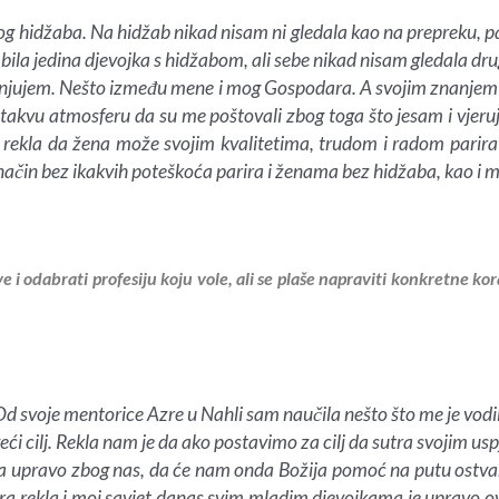
g hidžaba. Na hidžab nikad nisam ni gledala kao na prepreku, p
la jedina djevojka s hidžabom, ali sebe nikad nisam gledala drug
unjujem. Nešto između mene i mog Gospodara. A svojim znanjem 
 takvu atmosferu da su me poštovali zbog toga što jesam i vjer
m rekla da žena može svojim kvalitetima, trudom i radom parirat
način bez ikakvih poteškoća parira i ženama bez hidžaba, kao i
 i odabrati profesiju koju vole, ali se plaše napraviti konkretne kor
. Od svoje mentorice Azre u Nahli sam naučila nešto što me je vod
 veći cilj. Rekla nam je da ako postavimo za cilj da sutra svojim
a upravo zbog nas, da će nam onda Božija pomoć na putu ostvare
Azra rekla i moj savjet danas svim mladim djevojkama je upravo o