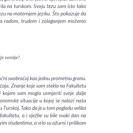
zila na turskom. Svoju tezu sam isto tako
i tezu na maternjem jeziku. Što pokazuje da
 da radom, trudom i zalaganjem možemo
ije zemlje?
Zračni saobraćaj kao jednu prometnu granu.
ćaja. Znanje koje sam stekla na Fakultetu
ći kojem sam mogla usmjeriti svoje dalje
konomske situacije u kojoj se nalazi naša
u Turskoj. Tako da je u tom pogledu velika
akulteta, a i vježbe su bile svaki dan na
vim studentima, a vrlo su ažurni i prilikom