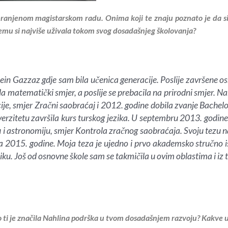
dbranjenom magistarskom radu. Onima koji te znaju poznato je da si
čemu si najviše uživala tokom svog dosadašnjeg školovanja?
in Gazzaz gdje sam bila učenica generacije. Poslije završene 
la matematički smjer, a poslije se prebacila na prirodni smjer. N
je, smjer Zračni saobraćaj i 2012. godine dobila zvanje Bachelo
iverzitetu završila kurs turskog jezika. U septembru 2013. godin
iju i astronomiju, smjer Kontrola zračnog saobraćaja. Svoju tezu
a 2015. godine. Moja teza je ujedno i prvo akademsko stručno 
iku. Još od osnovne škole sam se takmičila u ovim oblastima i iz 
iko ti je značila Nahlina podrška u tvom dosadašnjem razvoju? Kakve 