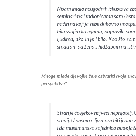
Nisam imala neugodnih iskustava zbo
seminarima i radionicama sam često bi
način na koji ja sebe duhovno upotp
bila svojim kolegama, napravila sam
ljudima, ako ih je i bilo. Kao što sa
smatram da žena s hidžabom na isti 
Mnoge mlade djevojke žele ostvariti svoje snove
perspektive?
Strah je čovjekov najveći neprijatelj
studij. U našem cilju mora biti jedan
i da muslimanska zajednica bude jač
se uvjerila u ovo što je profesorica 