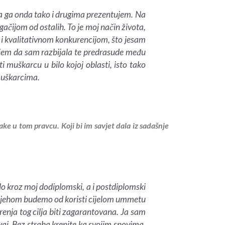
a ga onda tako i drugima prezentujem. Na
ačijom od ostalih. To je moj način života,
i kvalitativnom konkurencijom, što jesam
ujem da sam razbijala te predrasude među
i muškarcu u bilo kojoj oblasti, isto tako
 muškarcima.
ake u tom pravcu. Koji bi im savjet dala iz sadašnje
ilo kroz moj dodiplomski, a i postdiplomski
 uspjehom budemo od koristi cijelom ummetu
nja tog cilja biti zagarantovana. Ja sam
vaj. Bez straha krenite ka svojim snovima,