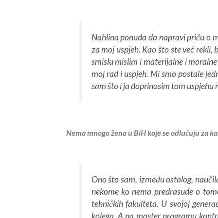
Nahlina ponuda da napravi priču o me
za moj uspjeh. Kao što ste već rekli,
smislu mislim i materijalne i moralne
moj rad i uspjeh. Mi smo postale jedn
sam što i ja doprinosim tom uspjehu n
Nema mnogo žena u BiH koje se odlučuju za kar
Ono što sam, između ostalog, naučila 
nekome ko nema predrasude o tome 
tehničkih fakulteta. U svojoj genera
kolega. A na master programu kontrol