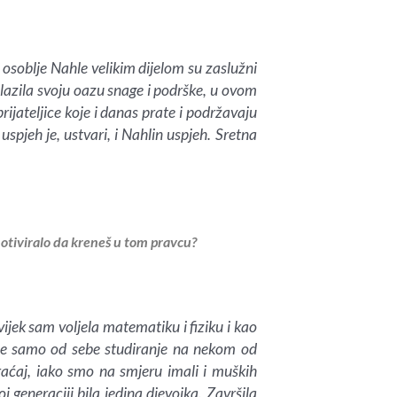
osoblje Nahle velikim dijelom su zaslužni
alazila svoju oazu snage i podrške, u ovom
rijateljice koje i danas prate i podržavaju
spjeh je, ustvari, i Nahlin uspjeh. Sretna
otiviralo da kreneš u tom pravcu?
ijek sam voljela matematiku i fiziku i kao
se samo od sebe studiranje na nekom od
braćaj, iako smo na smjeru imali i muških
generaciji bila jedina djevojka. Završila