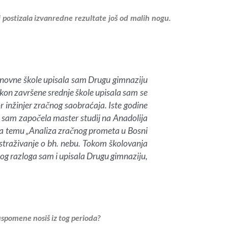
 postizala izvanredne rezultate još od malih nogu.
osnovne škole upisala sam Drugu gimnaziju
akon završene srednje škole upisala sam se
r inžinjer zračnog saobraćaja. Iste godine
e sam započela master studij na Anadolija
 na temu „Analiza zračnog prometa u Bosni
istraživanje o bh. nebu. Tokom školovanja
tog razloga sam i upisala Drugu gimnaziju,
uspomene nosiš iz tog perioda?