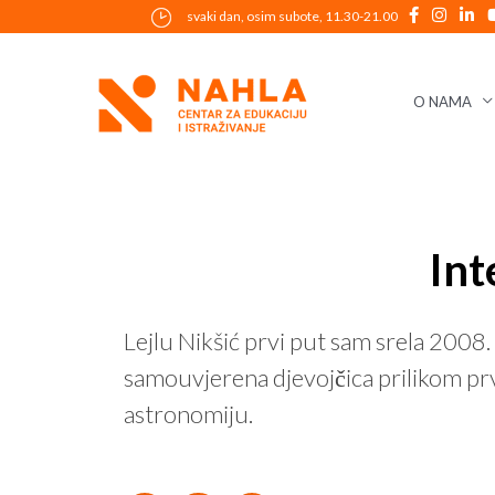
Skip
svaki dan, osim subote, 11.30-21.00
to
content
O NAMA
Post
Int
navigation
Lejlu Nikšić prvi put sam srela 2008.
samouvjerena djevojčica prilikom prvog
astronomiju.