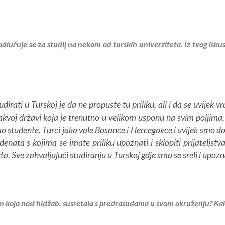
dlučuje se za studij na nekom od turskih univerziteta. Iz tvog iskus
udirati u Turskoj je da ne propuste tu priliku, ali i da se uvijek 
vakvoj državi koja je trenutno u velikom usponu na svim poljima,
ao studente. Turci jako vole Bosance i Hercegovce i uvijek smo do
denata s kojima se imate priliku upoznati i sklopiti prijateljst
eta. Sve zahvaljujući studiranju u Turskoj gdje smo se sreli i upozn
em koja nosi hidžab, susretala s predrasudama u svom okruženju? Kak