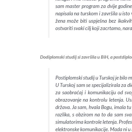
sam master program za dvije godine, 
napisala na turskom i završila u isto 
žena može biti uspješna bez ikak
ostvariti svaki cilj koji zacrtamo, na
Dodiplomski studij si završila u BiH, a postdipl
Postiplomski studij u Turskoj je bilo
U Turskoj sam se specijalizirala za 
za saobraćaj i komunikaciju od svoj
obrazovanje na kontrolu letenja. Usl
država. Ja sam, hvala Bogu, imala tu 
razlika, s obzirom na to da sam svak
simulatorima kontrole letenja. Profeso
elektronske komunikacije. Mada ni u B