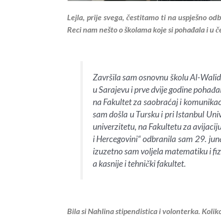
Lejla, prije svega, čestitamo ti na uspješno o
Reci nam nešto o školama koje si pohađala i u 
Završila sam osnovnu školu Al-Walide
u Sarajevu i prve dvije godine pohađa
na Fakultet za saobraćaj i komunikaci
sam došla u Tursku i pri Istanbul Un
univerzitetu, na Fakultetu za avijac
i Hercegovini“ odbranila sam 29. jun
izuzetno sam voljela matematiku i fiz
a kasnije i tehnički fakultet.
Bila si Nahlina stipendistica i volonterka. Kol