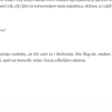
ći cilj, cilj čijim će ostvarenjem naša zajednica, država, a i cijel
eru?
raćaja svakako, za što sam se i školovala. Ako Bog da, nadam 
ti, opet na temu bh. neba. Sve je u Božijim rukama.