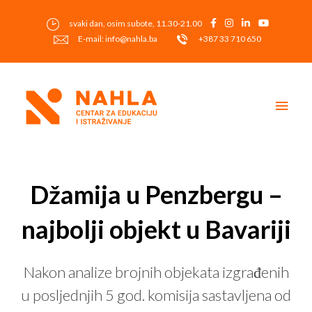
Skip
to
svaki dan, osim subote, 11.30-21.00
content
E-mail: info@nahla.ba
+387 33 710 650
Main
Men
Post
navigation
Džamija u Penzbergu –
najbolji objekt u Bavariji
Nakon analize brojnih objekata izgrađenih
u posljednjih 5 god. komisija sastavljena od