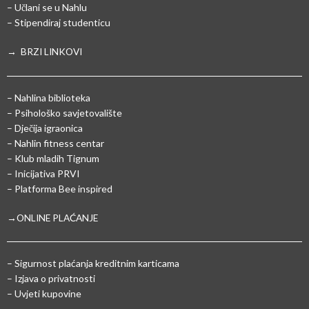
– Učlani se u Nahlu
– Stipendiraj studenticu
→ BRZI LINKOVI
– Nahlina biblioteka
– Psihološko savjetovalište
– Dječija igraonica
– Nahlin fitness centar
– Klub mladih Tignum
– Inicijativa PRVI
– Platforma Bee inspired
→ONLINE PLAĆANJE
–
Sigurnost plaćanja kreditnim karticama
– Izjava o privatnosti
– Uvjeti kupovine