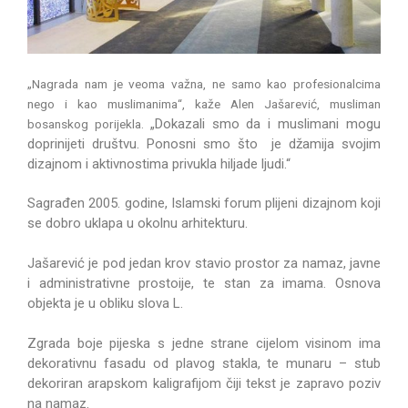
„Nagrada nam je veoma važna, ne samo kao profesionalcima
nego i kao muslimanima“, kaže Alen Jašarević, musliman
„Dokazali smo da i muslimani mogu
bosanskog porijekla.
doprinijeti društvu. Ponosni smo što je džamija svojim
dizajnom i aktivnostima privukla hiljade ljudi.“
Sagrađen 2005. godine, Islamski forum plijeni dizajnom koji
se dobro uklapa u okolnu arhitekturu.
Jašarević je pod jedan krov stavio prostor za namaz, javne
i administrativne prostoije, te stan za imama. Osnova
objekta je u obliku slova L.
Zgrada boje pijeska s jedne strane cijelom visinom ima
dekorativnu fasadu od plavog stakla, te munaru – stub
dekoriran arapskom kaligrafijom čiji tekst je zapravo poziv
na namaz.