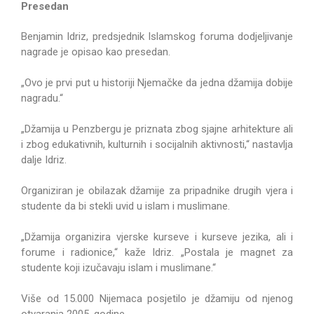
Presedan
Benjamin Idriz, predsjednik Islamskog foruma dodjeljivanje
nagrade je opisao kao presedan.
„Ovo je prvi put u historiji Njemačke da jedna džamija dobije
nagradu.“
„Džamija u Penzbergu je priznata zbog sjajne arhitekture ali
i zbog edukativnih, kulturnih i socijalnih aktivnosti,“ nastavlja
dalje Idriz.
Organiziran je obilazak džamije za pripadnike drugih vjera i
studente da bi stekli uvid u islam i muslimane.
„Džamija organizira vjerske kurseve i kurseve jezika, ali i
forume i radionice,“ kaže Idriz. „Postala je magnet za
studente koji izučavaju islam i muslimane.“
Više od 15.000 Nijemaca posjetilo je džamiju od njenog
otvaranja 2005. godine.