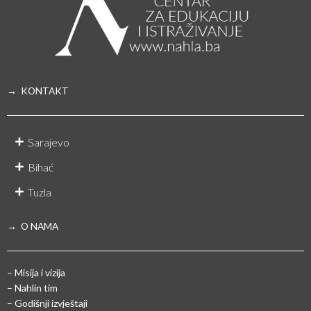
→ KONTAKT
Sarajevo
Bihać
Tuzla
→ O NAMA
– Misija i vizija
– Nahlin tim
– Godišnji izvještaji