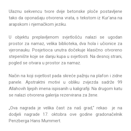
Ulaznu sekvencu tvore dvije betonske ploče postavljene
tako da oponašaju otvorena vrata, s tekstom iz Kur'ana na
arapskom i njemačkom jeziku.
U objektu preplavljenom svjetlošću nalazi se ugodan
prostor za namaz, velika biblioteka, dva hola i učionice za
vjeronauku. Posjetioca unutra dočekuje klasično otvoreno
stepenište koje se danju kupa u svjetlosti. Na desnoj strani,
pogled se otvara u prostor za namaz.
Način na koji svjetlost pada skreće pažnju na plafon i zidne
panele.
Apstraktni motivi u obliku zvijezda sadrže 99
Allahovih lijepih imena ispisanih u kaligrafiji. Na drugom katu
se nalazi otvorena galerija rezervirana za žene.
„Ova nagrada je velika čast za naš grad,“ rekao je na
dodjeli nagrade 17. oktobra ove godine gradonačelnik
Penzberga Hans Mummert.