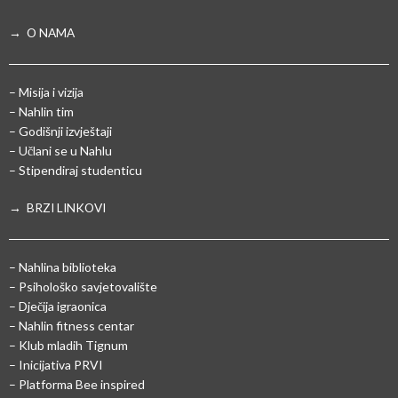
→ O NAMA
– Misija i vizija
– Nahlin tim
– Godišnji izvještaji
– Učlani se u Nahlu
– Stipendiraj studenticu
→ BRZI LINKOVI
– Nahlina biblioteka
– Psihološko savjetovalište
– Dječija igraonica
– Nahlin fitness centar
– Klub mladih Tignum
– Inicijativa PRVI
– Platforma Bee inspired