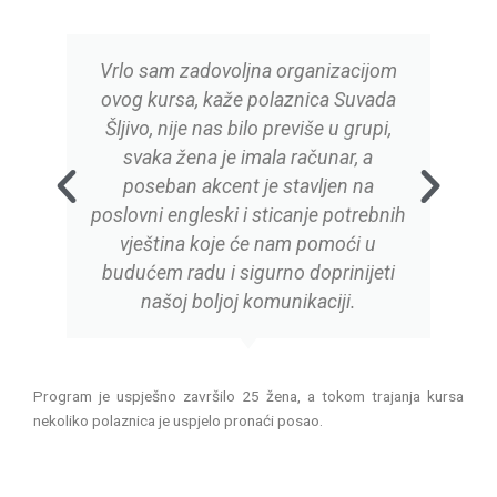
Vrlo sam zadovoljna organizacijom
ovog kursa, kaže polaznica Suvada
Šljivo, nije nas bilo previše u grupi,
svaka žena je imala računar, a
P
N
r
e
poseban akcent je stavljen na
e
x
poslovni engleski i sticanje potrebnih
v
t
vještina koje će nam pomoći u
i
budućem radu i sigurno doprinijeti
o
našoj boljoj komunikaciji.
u
s
Program je uspješno završilo 25 žena, a tokom trajanja kursa
nekoliko polaznica je uspjelo pronaći posao.