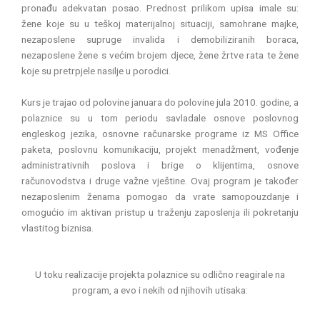
pronađu adekvatan posao. Prednost prilikom upisa imale su:
žene koje su u teškoj materijalnoj situaciji, samohrane majke,
nezaposlene supruge invalida i demobiliziranih boraca,
nezaposlene žene s većim brojem djece, žene žrtve rata te žene
koje su pretrpjele nasilje u porodici.
Kurs je trajao od polovine januara do polovine jula 2010. godine, a
polaznice su u tom periodu savladale osnove poslovnog
engleskog jezika, osnovne računarske programe iz MS Office
paketa, poslovnu komunikaciju, projekt menadžment, vođenje
administrativnih poslova i brige o klijentima, osnove
računovodstva i druge važne vještine. Ovaj program je također
nezaposlenim ženama pomogao da vrate samopouzdanje i
omogućio im aktivan pristup u traženju zaposlenja ili pokretanju
vlastitog biznisa.
U toku realizacije projekta polaznice su odlično reagirale na
program, a evo i nekih od njihovih utisaka: