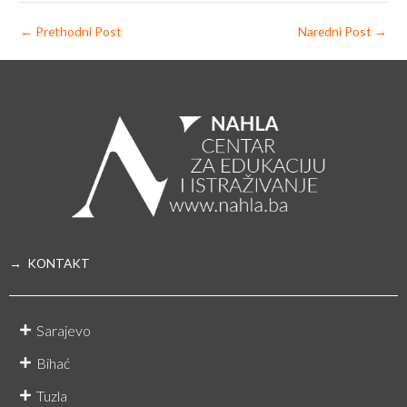
←
Prethodni Post
Naredni Post
→
→ KONTAKT
Sarajevo
Bihać
Tuzla