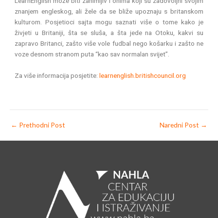
LearnEnglish može biti zanimljiv i onima koji su zadovoljni svojim
znanjem engleskog, ali žele da se bliže upoznaju s britanskom
kulturom. Posjetioci sajta mogu saznati više o tome kako je
živjeti u Britaniji, šta se sluša, a šta jede na Otoku, kakvi su
zapravo Britanci, zašto više vole fudbal nego košarku i zašto ne
voze desnom stranom puta “kao sav normalan svijet”.
Za više informacija posjetite:
learnenglish.britishcouncil.org
←
Prethodni Post
Naredni Post
→