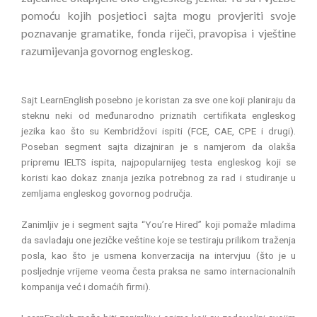
pomoću kojih posjetioci sajta mogu provjeriti svoje
poznavanje gramatike, fonda riječi, pravopisa i vještine
razumijevanja govornog engleskog.
Sajt LearnEnglish posebno je koristan za sve one koji planiraju da
steknu neki od međunarodno priznatih certifikata engleskog
jezika kao što su Kembridžovi ispiti (FCE, CAE, CPE i drugi).
Poseban segment sajta dizajniran je s namjerom da olakša
pripremu IELTS ispita, najpopularnijeg testa engleskog koji se
koristi kao dokaz znanja jezika potrebnog za rad i studiranje u
zemljama engleskog govornog područja.
Zanimljiv je i segment sajta “You’re Hired” koji pomaže mladima
da savladaju one jezičke veštine koje se testiraju prilikom traženja
posla, kao što je usmena konverzacija na intervjuu (što je u
posljednje vrijeme veoma česta praksa ne samo internacionalnih
kompanija već i domaćih firmi).