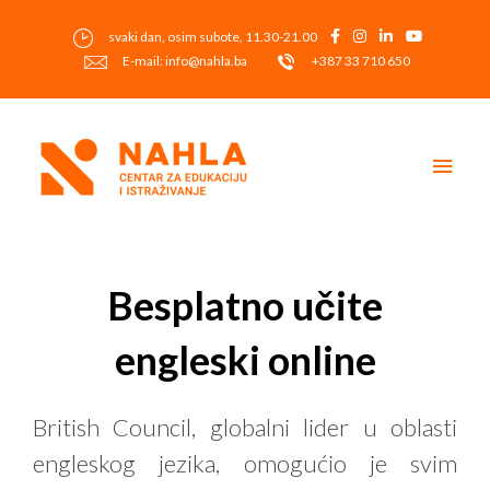
Skip
to
svaki dan, osim subote, 11.30-21.00
content
E-mail: info@nahla.ba
+387 33 710 650
Main
Men
Post
navigation
Besplatno učite
engleski online
British Council, globalni lider u oblasti
engleskog jezika, omogućio je svim