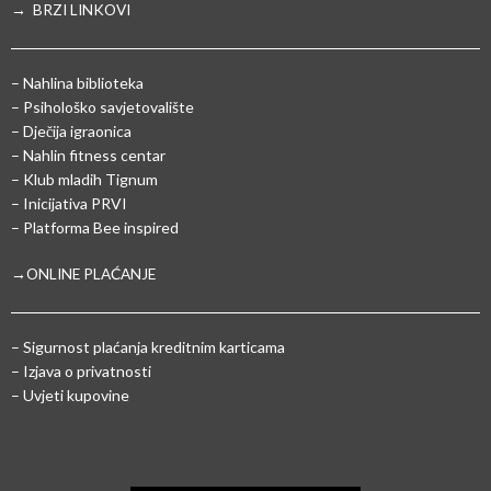
→ BRZI LINKOVI
– Nahlina biblioteka
– Psihološko savjetovalište
– Dječija igraonica
– Nahlin fitness centar
– Klub mladih Tignum
– Inicijativa PRVI
– Platforma Bee inspired
→ONLINE PLAĆANJE
–
Sigurnost plaćanja kreditnim karticama
– Izjava o privatnosti
– Uvjeti kupovine