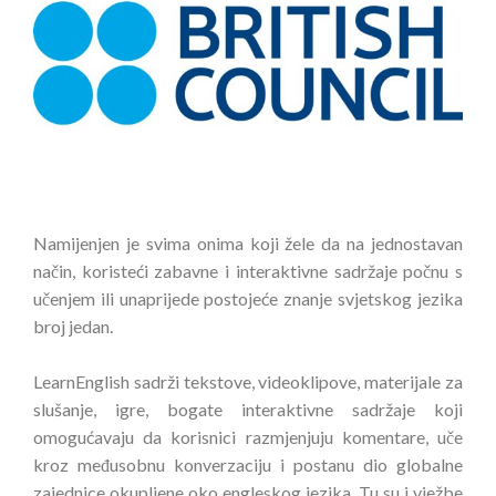
Namijenjen je svima onima koji žele da na jednostavan
način, koristeći zabavne i interaktivne sadržaje počnu s
učenjem ili unaprijede postojeće znanje svjetskog jezika
broj jedan.
LearnEnglish sadrži tekstove, videoklipove, materijale za
slušanje, igre, bogate interaktivne sadržaje koji
omogućavaju da korisnici razmjenjuju komentare, uče
kroz međusobnu konverzaciju i postanu dio globalne
zajednice okupljene oko engleskog jezika. Tu su i vježbe