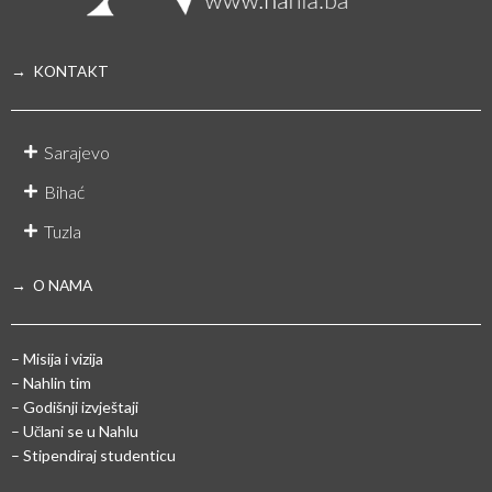
→ KONTAKT
Sarajevo
Bihać
Tuzla
→ O NAMA
– Misija i vizija
– Nahlin tim
– Godišnji izvještaji
– Učlani se u Nahlu
– Stipendiraj studenticu