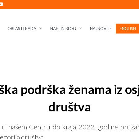
OBLASTI RADA
NAHLIN BLOG
NAJNOVIJE
ENGLISH
ška podrška ženama iz osje
društva
u našem Centru do kraja 2022. godine pružamo
tegorija društva.