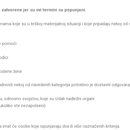
atvorene jer su svi termini su popunjeni.
ama koje su u teškoj materijalnoj situaciji i koje pripadaju nekoj od s
ne pomoći
e
odici
oslene žene
adnosti nekoj od navedenih kategorija potrebno je dostaviti odgovara
u, odnosno svojstvu, koje su izdali nadležni organi
ukoliko ste nezapolseni)
 imat će osobe koje ispunjavaju dva ili više naznačenih kriterija.