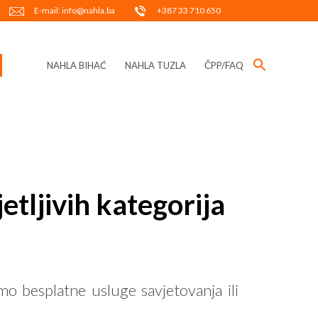
E-mail: info@nahla.ba
+387 33 710 650
NAHLA BIHAĆ
NAHLA TUZLA
ČPP/FAQ
tljivih kategorija
 besplatne usluge savjetovanja ili