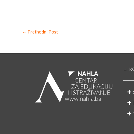
←
Prethodni Post
→ K