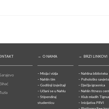
ONTAKT
→ O NAMA
→ BRZI LINKOVI
– Misija i vizija
– Nahlina biblioteka
Sarajevo
– Nahlin tim
– Psihološko savjeto
Bihać
– Godišnji izvještaji
– Dječija igraonica
– Učlani se u Nahlu
– Nahlin fitness cen
Tuzla
– Stipendiraj
– Klub mladih Tign
studenticu
– Inicijativa PRVI
– Platforma Bee ins