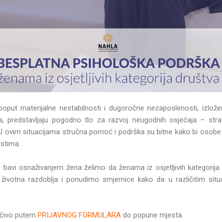
poput materijalne nestabilnosti i dugoročne nezaposlenosti, izložen
a, predstavljaju pogodno tlo za razvoj neugodnih osjećaja – strah
U ovim situacijama stručna pomoć i podrška su bitne kako bi osobe 
ostima.
e bavi osnaživanjem žena želimo da ženama iz osjetljivih kategor
 životna razdoblja i ponudimo smjernice kako da u različitim sit
.
učivo putem
PRIJAVNOG FORMULARA
do popune mjesta.