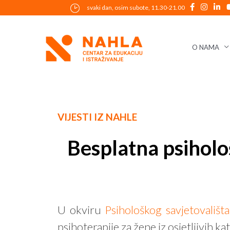
Skip
svaki dan, osim subote, 11.30-21.00
to
content
O NAMA
Post
VIJESTI IZ NAHLE
navigation
Besplatna psiholo
U okviru
Psihološkog savjetovališta
psihoterapije za žene iz osjetljivih ka