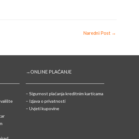
Naredni Post
→
→ONLINE PLAĆANJE
–
Sigurnost plaćanja kreditnim karticama
valište
– Izjava o privatnosti
– Uvjeti kupovine
tar
um
pired