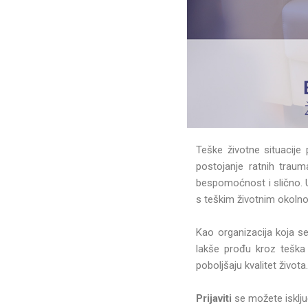
Teške životne situacije 
postojanje ratnih traum
bespomoćnost i slično. 
s teškim životnim okoln
Kao organizacija koja s
lakše prođu kroz teška
poboljšaju kvalitet života
Prijaviti
se možete isklj