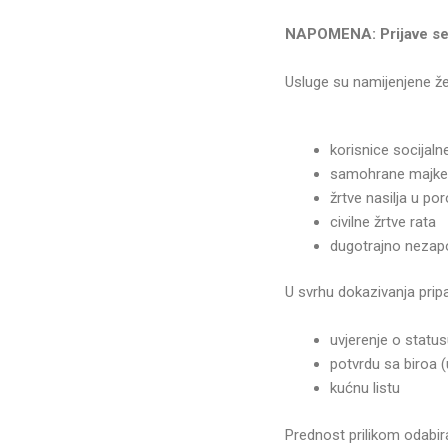
NAPOMENA: Prijave se z
Usluge su namijenjene žen
korisnice socijal
samohrane majk
žrtve nasilja u por
civilne žrtve rata
dugotrajno nezap
U svrhu dokazivanja prip
uvjerenje o status
potvrdu sa biroa (
kućnu listu
Prednost prilikom odabira