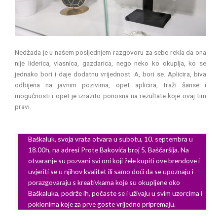
Nedžada je u našem posljednjem razgovoru za sebe rekla da ona
nije liderica, vlasnica, gazdarica, nego neko ko okuplja, ko se
jednako bori i daje dodatnu vrijednost. A, bori se. Aplicira, biva
odbijena na javnim pozivima, opet aplicira, traži šanse i
mogućnosti i opet je izrazito ponosna na rezultate koje ovaj tim
pravi.
Baškaluk, svoja vrata otvara u subotu, 10. septembra u
18.00h, na adresi Prote Bakovića broj 5, Baščaršija. Na
otvaranje su pozvani svi oni koji žele kupiti ove brendove i
uvjeriti se u njihov kvalitet ili samo doći da se upoznaju i
porazgovaraju s kreativkama koje su okupljene oko
Baškaluka, podrže ih, počaste se i uživaju u svim uzorcima i
poklonima koje za prve goste vrijedno pripremaju.