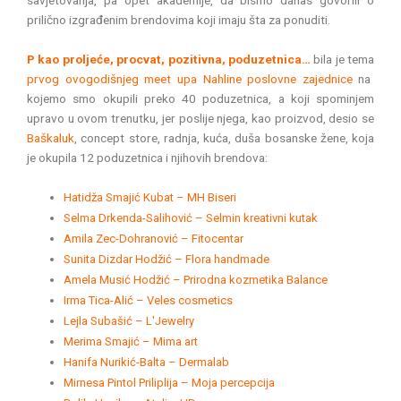
savjetovanja, pa opet akademije, da bismo danas govorili o
prilično izgrađenim brendovima koji imaju šta za ponuditi.
P kao proljeće, procvat, pozitivna, poduzetnica…
bila je tema
prvog ovogodišnjeg meet upa Nahline poslovne zajednice
na
kojemo smo okupili preko 40 poduzetnica, a koji spominjem
upravo u ovom trenutku, jer poslije njega, kao proizvod, desio se
Baškaluk
, concept store, radnja, kuća, duša bosanske žene, koja
je okupila 12 poduzetnica i njihovih brendova:
Hatidža Smajić Kubat – MH Biseri
Selma Drkenda-Salihović – Selmin kreativni kutak
Amila Zec-Dohranović – Fitocentar
Sunita Dizdar Hodžić – Flora handmade
Amela Musić Hodžić – Prirodna kozmetika Balance
Irma Tica-Alić – Veles cosmetics
Lejla Subašić – L'Jewelry
Merima Smajić – Mima art
Hanifa Nurikić-Balta – Dermalab
Mirnesa Pintol Priliplija – Moja percepcija