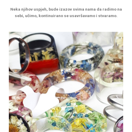
Neka njihov uspjeh, bude izazov svima nama da radimo na
sebi, učimo, kontinuirano se usavršavamo i stvaramo.
P
N
r
e
e
x
v
t
i
o