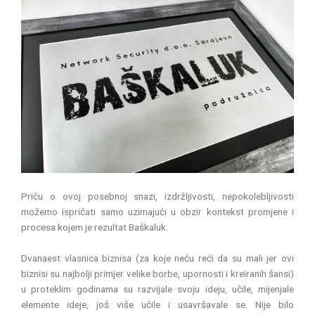
Priču o ovoj posebnoj snazi, izdržljivosti, nepokolebljivosti
možemo ispričati samo uzimajući u obzir kontekst promjene i
procesa kojem je rezultat Baškaluk.
Dvanaest vlasnica biznisa (za koje neću reći da su mali jer ovi
biznisi su najbolji primjer velike borbe, upornosti i kreiranih šansi)
u proteklim godinama su razvijale svoju ideju, učile, mijenjale
elemente ideje, još više učile i usavršavale se. Nije bilo