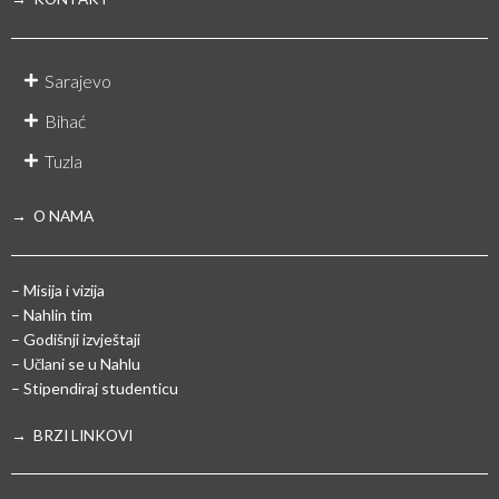
Sarajevo
Bihać
Tuzla
→ O NAMA
– Misija i vizija
– Nahlin tim
– Godišnji izvještaji
– Učlani se u Nahlu
– Stipendiraj studenticu
→ BRZI LINKOVI