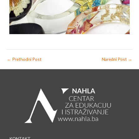
u
s
←
Prethodni Post
Naredni Post
→
→ KONTAKT