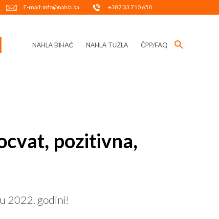
E-mail: info@nahla.ba
+387 33 710 650
NAHLA BIHAĆ
NAHLA TUZLA
ČPP/FAQ
cvat, pozitivna,
u 2022. godini!