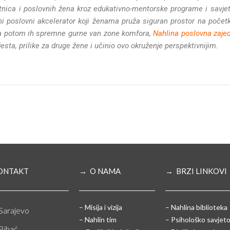
tnica i poslovnih žena kroz edukativno-mentorske programe i savjeto
 poslovni akcelerator koji ženama pruža siguran prostor na početku,
, a potom ih spremne gurne van zone komfora,
Nahlina poslovna zaje
jesta, prilike za druge žene i učinio ovo okruženje perspektivnijim.
ONTAKT
→ O NAMA
→ BRZI LINKOVI
– Misija i vizija
– Nahlina biblioteka
Sarajevo
– Nahlin tim
– Psihološko savjeto
Bihać