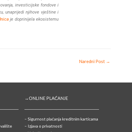
vanja, investicijske fondove i
 unaprijedi njihove vještine i
dnica
je doprinijela ekosistemu
Naredni Post
→
→ONLINE PLAĆANJE
–
Sigurnost plaćanja kreditnim karticama
valište
– Izjava o privatnosti