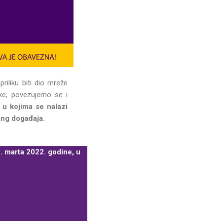
riliku biti dio mreže
like, povezujemo se i
u kojima se nalazi
ing događaja.
. marta 2022. godine, u