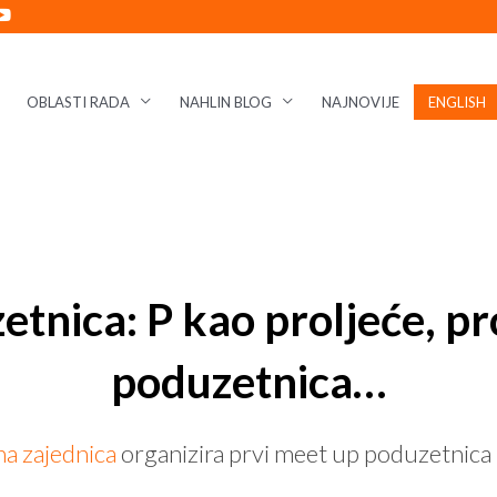
OBLASTI RADA
NAHLIN BLOG
NAJNOVIJE
ENGLISH
nica: P kao proljeće, pro
poduzetnica…
na zajednica
organizira prvi meet up poduzetnica 