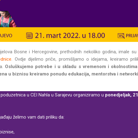
ijelova Bosne i Hercegovine, prethodnih nekoliko godina, imale su p
ednice
. Ovdje dijelimo priče, promišljamo o idejama, kreiramo pri
ca.
Osluškujemo potrebe i u skladu s vremenom i okolnostima 
ena u biznisu kreiramo ponudu edukacija, mentorstva i network
p poduzetnica u CEI Nahla u Sarajevu organiziramo u
ponedjeljak, 21
aju želimo vam dati priliku da:
biznise,