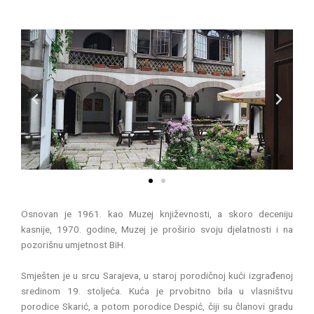
P
N
r
e
e
x
v
t
i
o
u
s
Osnovan je 1961. kao Muzej književnosti, a skoro deceniju
kasnije, 1970. godine, Muzej je proširio svoju djelatnosti i na
pozorišnu umjetnost BiH.
Smješten je u srcu Sarajeva, u staroj porodičnoj kući izgrađenoj
sredinom 19. stoljeća. Kuća je prvobitno bila u vlasništvu
porodice Skarić, a potom porodice Despić, čiji su članovi gradu