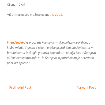
Cijena: 10KM
Više informacija možete saznati
OVDJE.
Friend Indeed
je program koji su osmislile polaznice Nahlinog
kluba mladih Tignum s ciljem pružanja podrške studenticama –
brucošicama iz drugih gradova koje tokom studija žive u Sarajevu,
ali i studenticama koje su iz Sarajeva, a potrebna im je određena
podrška i pomoć.
←
Prethodni Post
Naredni Post
→