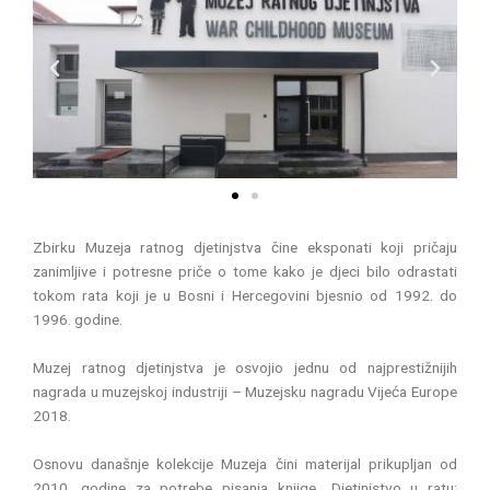
P
N
r
e
e
x
v
t
i
o
u
s
Zbirku Muzeja ratnog djetinjstva čine eksponati koji pričaju
zanimljive i potresne priče o tome kako je djeci bilo odrastati
tokom rata koji je u Bosni i Hercegovini bjesnio od 1992. do
1996. godine.
Muzej ratnog djetinjstva je osvojio jednu od najprestižnijih
nagrada u muzejskoj industriji – Muzejsku nagradu Vijeća Europe
2018.
Osnovu današnje kolekcije Muzeja čini materijal prikupljan od
2010. godine za potrebe pisanja knjige „Djetinjstvo u ratu: