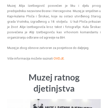
s
Muzej Alija Izetbegović posvećen je liku i djelu prvog
predsjednika nezavisne Bosne i Hercegovine. Muzej je smješten u
Kapi-kulama Ploča i Širokac, koje su ostaci utvrđenog Starog
grada Vratnika, izgrađenog u 18. stoljeću. U kuli Ploča prikazan
je život Alije Izetbegovića kroz tekst i fotografije. Kula Širokac
posvećena je Aliji Izetbegoviću kao vrhovnom komandantu i
organiziranju odbrane od agresije na BiH.
Muzej je zbog obnove zatvoren za posjetioce do daljnjeg.
Više informacija možete saznati
OVDJE
.
Muzej ratnog
djetinjstva