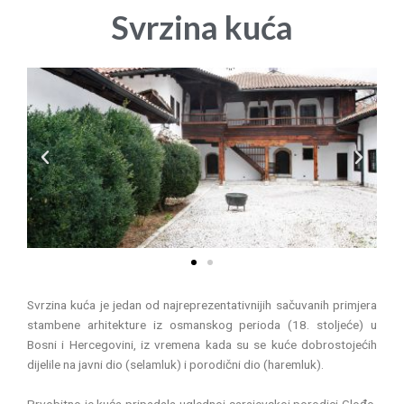
Svrzina kuća
P
N
r
e
e
x
v
t
i
o
u
s
Svrzina kuća je jedan od najreprezentativnijih sačuvanih primjera
stambene arhitekture iz osmanskog perioda (18. stoljeće) u
Bosni i Hercegovini, iz vremena kada su se kuće dobrostojećih
dijelile na javni dio (selamluk) i porodični dio (haremluk).