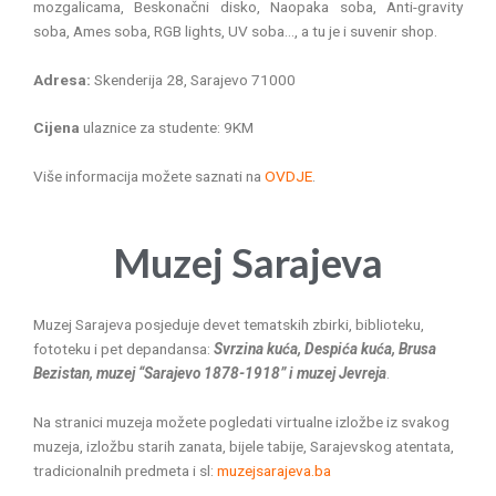
mozgalicama, Beskonačni disko, Naopaka soba, Anti-gravity
soba, Ames soba, RGB lights, UV soba…, a tu je i suvenir shop.
Adresa:
Skenderija 28, Sarajevo 71000
Cijena
ulaznice za studente: 9KM
Više informacija možete saznati na
OVDJE
.
Muzej Sarajeva
Muzej Sarajeva posjeduje devet tematskih zbirki, biblioteku,
fototeku i pet depandansa:
Svrzina kuća, Despića kuća, Brusa
Bezistan, muzej “Sarajevo 1878-1918” i muzej Jevreja
.
Na stranici muzeja možete pogledati virtualne izložbe iz svakog
muzeja, izložbu starih zanata, bijele tabije, Sarajevskog atentata,
tradicionalnih predmeta i sl:
muzejsarajeva.ba