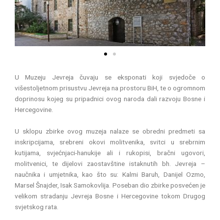
r
e
e
x
v
t
i
o
u
s
U Muzeju Jevreja čuvaju se eksponati koji svjedoče o
višestoljetnom prisustvu Jevreja na prostoru BiH, te o ogromnom
doprinosu kojeg su pripadnici ovog naroda dali razvoju Bosne i
Hercegovine.
U sklopu zbirke ovog muzeja nalaze se obredni predmeti sa
inskripcijama, srebreni okovi molitvenika, svitci u srebrnim
kutijama, svjećnjaci-hanukije ali i rukopisi, bračni ugovori,
molitvenici, te dijelovi zaostavštine istaknutih bh. Jevreja –
naučnika i umjetnika, kao što su: Kalmi Baruh, Danijel Ozmo,
Marsel Šnajder, Isak Samokovlija. Poseban dio zbirke posvećen je
velikom stradanju Jevreja Bosne i Hercegovine tokom Drugog
svjetskog rata.