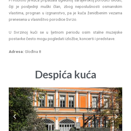
Prvobitno je kuća pripadala uglednoj sarajevskoj porodici Glođo,
čiji je posljednji muški član, zbog neposlušnosti osmanskim
vlastima, prognan u izgnanstvo, pa je kuća ženidbenim vezama
prenesena u vlasništvo porodice Svrzo.
U Svrzinoj kući se u ljetnom periodu osim stalne muzejske
postavke često mogu pogledati izložbe, koncerti i predstave.
Adresa:
Glođina 8
Despića kuća
P
N
r
e
e
x