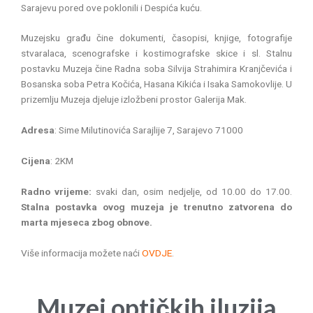
Sarajevu pored ove poklonili i Despića kuću.
Muzejsku građu čine dokumenti, časopisi, knjige, fotografije
stvaralaca, scenografske i kostimografske skice i sl. Stalnu
postavku Muzeja čine Radna soba Silvija Strahimira Kranjčevića i
Bosanska soba Petra Kočića, Hasana Kikića i Isaka Samokovlije. U
prizemlju Muzeja djeluje izložbeni prostor Galerija Mak.
Adresa
: Sime Milutinovića Sarajlije 7, Sarajevo 71000
Cijena
: 2KM
Radno vrijeme:
svaki dan, osim nedjelje, od 10.00 do 17.00.
Stalna postavka ovog muzeja je trenutno zatvorena do
marta mjeseca zbog obnove.
Više informacija možete naći
OVDJE
.
Muzej optičkih iluzija