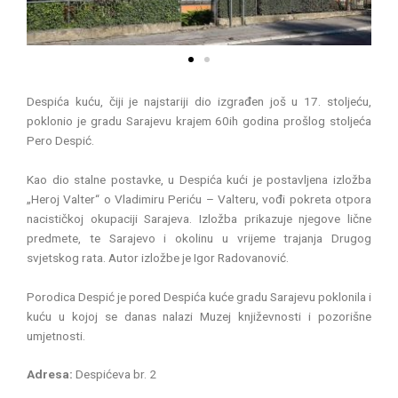
v
t
i
o
u
s
Despića kuću, čiji je najstariji dio izgrađen još u 17. stoljeću,
poklonio je gradu Sarajevu krajem 60ih godina prošlog stoljeća
Pero Despić.
Kao dio stalne postavke, u Despića kući je postavljena izložba
„Heroj Valter“ o Vladimiru Periću – Valteru, vođi pokreta otpora
nacističkoj okupaciji Sarajeva. Izložba prikazuje njegove lične
predmete, te Sarajevo i okolinu u vrijeme trajanja Drugog
svjetskog rata. Autor izložbe je Igor Radovanović.
Porodica Despić je pored Despića kuće gradu Sarajevu poklonila i
kuću u kojoj se danas nalazi Muzej književnosti i pozorišne
umjetnosti.
Adresa:
Despićeva br. 2