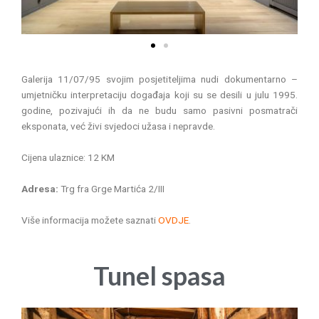
v
t
i
o
u
s
Galerija 11/07/95 svojim posjetiteljima nudi dokumentarno –
umjetničku interpretaciju događaja koji su se desili u julu 1995.
godine, pozivajući ih da ne budu samo pasivni posmatrači
eksponata, već živi svjedoci užasa i nepravde.
Cijena ulaznice: 12 KM
Adresa:
Trg fra Grge Martića 2/III
Više informacija možete saznati
OVDJE
.
Tunel spasa