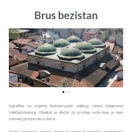
Brus bezistan
P
N
r
e
e
x
v
t
i
o
u
s
Izgrađen za vrijeme Rustem-paše velikog vezira Sulejmana
Veličanstvenog. Objekat je služio za prodaju svile koju je sam
osnivač proizvodio u Bursi.
Stalna postavka muzeja Brusa bezistan hronološki predstavlja