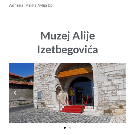
Adresa:
Velika Avlija bb
Muzej Alije
Izetbegovića
P
N
r
e
e
x
v
t
i
o
u