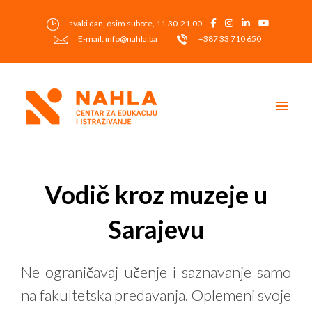
Skip
to
svaki dan, osim subote, 11.30-21.00
content
E-mail: info@nahla.ba
+387 33 710 650
Main
Men
Post
navigation
Vodič kroz muzeje u
Sarajevu
Ne ograničavaj učenje i saznavanje samo
na fakultetska predavanja. Oplemeni svoje