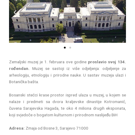
P
N
r
e
e
x
v
t
i
o
u
s
Zemaljski muzej je 1. februara ove godine
proslavio svoj 134.
rođendan.
Muzej se sastoji iz više odjeljenja: odjeljenje za
arheologiju, etnologiju i prirodne nauke. U sastav muzeja ulazi i
Botanička bašta.
Bosanski stećci krase prostor ispred ulaza u muzej, u kojem se
nalaze i predmeti sa dvora kraljevske dinastije Kotromanić,
čuvena Sarajevska Hagada, te oko 4 miliona drugih eksponata,
koji svjedoče o bogatom kulturnom i prirodnom naslijeđu BiH
Adresa:
Zmaja od Bosne 3, Sarajevo 71000