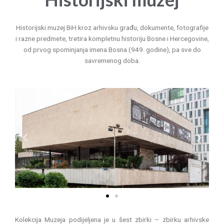
Historijski muzej BiH kroz arhivsku građu, dokumente, fotografije
i razne predmete, tretira kompletnu historiju Bosne i Hercegovine,
od prvog spominjanja imena Bosna (949. godine), pa sve do
savremenog doba.
P
N
r
e
e
x
v
t
i
o
u
s
Kolekcija Muzeja podijeljena je u šest zbirki – zbirku arhivske