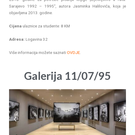
Sarajevo 1992 – 1995“, autora Jasminka Halilovića, koja je
objavljena 2013. godine.
Cijena
ulaznice za studente: 8 KM
Adresa:
Logavina 32
Više informacija možete saznati
OVDJE
.
Galerija 11/07/95
P
N
r
e
e
x