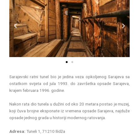
P
N
r
e
e
x
v
t
i
o
u
s
Sarajevski ratni tunel bio je jedina veza opkoljenog Sarajeva sa
ostatkom svijeta od jula 1993. do završetka opsade Sarajeva,
krajem februara 1996. godine.
Nakon rata dio tunela u dužini od oko 20 metara postao je muzej,
koji čuva brojne eksponate iz vremena opsade Sarajeva, najduže
opsade jednog grada u historiji modernog ratovanja.
Adresa:
Tuneli 1, 71210 Ilidža