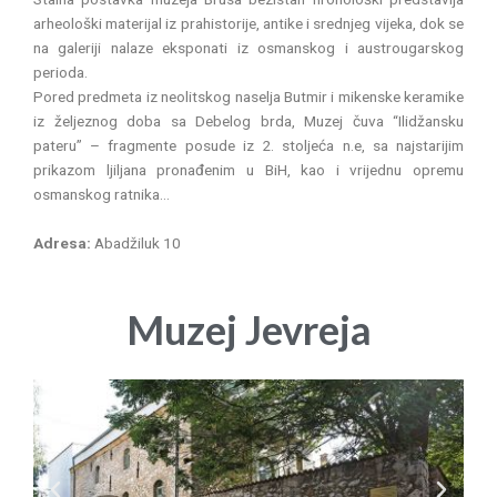
arheološki materijal iz prahistorije, antike i srednjeg vijeka, dok se
na galeriji nalaze eksponati iz osmanskog i austrougarskog
perioda.
Pored predmeta iz neolitskog naselja Butmir i mikenske keramike
iz željeznog doba sa Debelog brda, Muzej čuva “Ilidžansku
pateru” – fragmente posude iz 2. stoljeća n.e, sa najstarijim
prikazom ljiljana pronađenim u BiH, kao i vrijednu opremu
osmanskog ratnika…
Adresa:
Abadžiluk 10
Muzej Jevreja
P
N