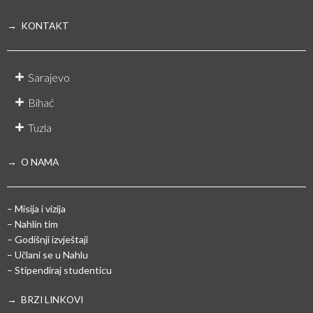
→ KONTAKT
Sarajevo
Bihać
Tuzla
→ O NAMA
– Misija i vizija
– Nahlin tim
– Godišnji izvještaji
– Učlani se u Nahlu
– Stipendiraj studenticu
→ BRZI LINKOVI