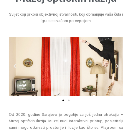
Svijet koji prkosi objektivnoj stvarnosti, koji obmanjuje vaša čula i
igra se s vašom percepcijom.
P
N
r
e
e
x
v
t
i
o
u
s
Od 2020. godine Sarajevo je bogatije za još jednu atrakciju –
Muzej optičkih iluzija. Muzej nudi interaktivni pristup, posjetitelji
sami mogu otkrivati prostorije i iluzije kao što su: Playroom sa