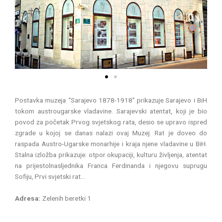
P
N
r
e
e
x
v
t
i
o
u
s
Postavka muzeja “Sarajevo 1878-1918” prikazuje Sarajevo i BiH
tokom austrougarske vladavine. Sarajevski atentat, koji je bio
povod za početak Prvog svjetskog rata, desio se upravo ispred
zgrade u kojoj se danas nalazi ovaj Muzej. Rat je doveo do
raspada Austro-Ugarske monarhije i kraja njene vladavine u BiH.
Stalna izložba prikazuje: otpor okupaciji, kulturu življenja, atentat
na prijestolnasljednika Franca Ferdinanda i njegovu suprugu
Sofiju, Prvi svjetski rat…
Adresa:
Zelenih beretki 1