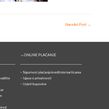
Naredni Post
→
→ONLINE PLAĆANJE
–
Sigurnost plaćanja kreditnim karticama
valište
– Izjava o privatnosti
– Uvjeti kupovine
tar
um
pired