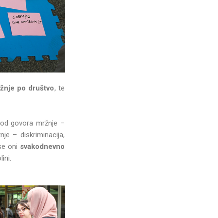
žnje po društvo
, te
i od govora mržnje –
je – diskriminacija,
 se oni
svakodnevno
ini.