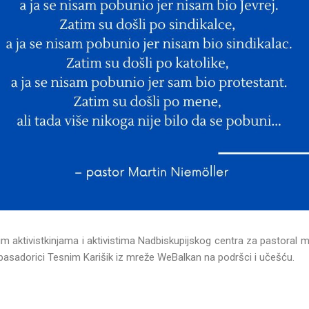
 aktivistkinjama i aktivistima Nadbiskupijskog centra za pastoral ml
basadorici Tesnim Karišik iz mreže WeBalkan na podršci i učešću.