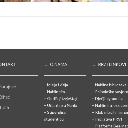
ONTAKT
→ O NAMA
→ BRZI LINKOVI
– Misija i vizija
– Nahlina biblioteka
Sarajevo
– Nahlin tim
– Psihološko savjeto
Bihać
– Godišnji izvještaji
– Dječija igraonica
– Učlani se u Nahlu
– Nahlin fitness cen
Tuzla
– Stipendiraj
– Klub mladih Tign
studenticu
– Inicijativa PRVI
– Platforma Bee ins