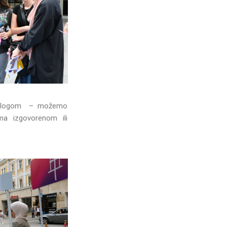
dijalogom – možemo
ema izgovorenom ili