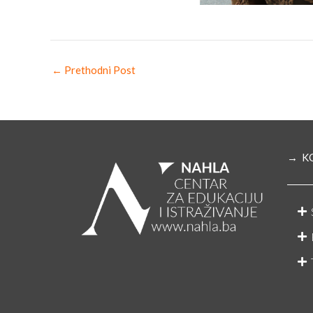
←
Prethodni Post
→ K