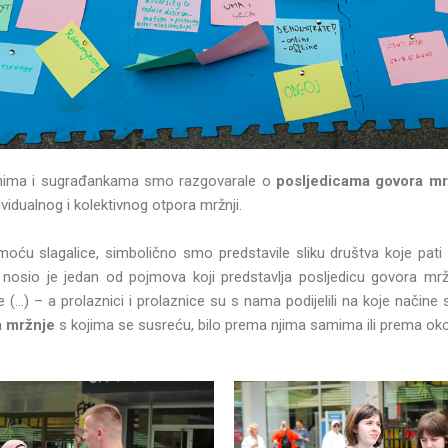
nima i sugrađankama smo razgovarale o
posljedicama govora mr
dividualnog i kolektivnog otpora mržnji.
omoću slagalice, simbolično smo predstavile sliku društva koje pat
e nosio je jedan od pojmova koji predstavlja posljedicu govora mržn
je (…) – a prolaznici i prolaznice su s nama podijelili na koje načine
a mržnje
s kojima se susreću, bilo prema njima samima ili prema okol