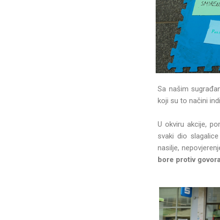
Sa našim sugrađa
koji su to načini in
U okviru akcije, p
svaki dio slagalic
nasilje, nepovjeren
bore protiv govor