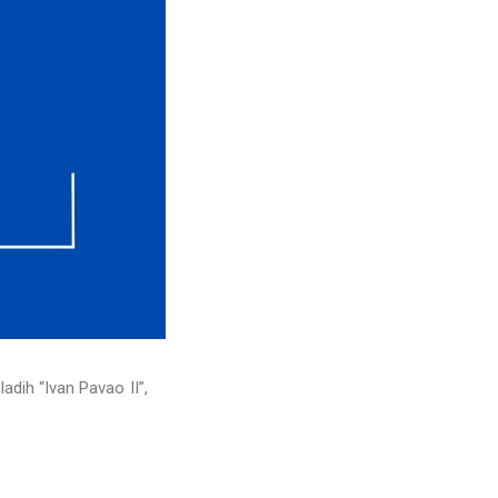
adih “Ivan Pavao II”,