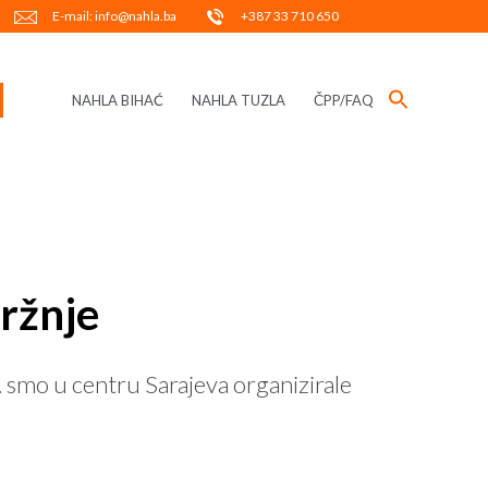
E-mail: info@nahla.ba
+387 33 710 650
NAHLA BIHAĆ
NAHLA TUZLA
ČPP/FAQ
mržnje
smo u centru Sarajeva organizirale