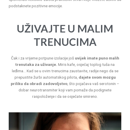
podstaknete pozitivne emocije.
UŽIVAJTE U MALIM
TRENUCIMA
Čak i za vrijeme potpune izolacije još
uvijek imate puno malih
trenutaka za uživanje.
Miris kafe, osjećaj toplog tuša na
leđima… Kad se u ovim trenucima zaustavite, radije nego da se
prepustite žurbi automatskog pilota,
dajete svom mozgu
priliku da obradi zadovoljstvo
, što pojačava vaš serotonin –
dobar neurotransmiter koji vam pomaže da podignete
raspoloženje i da se osjećate smireno.