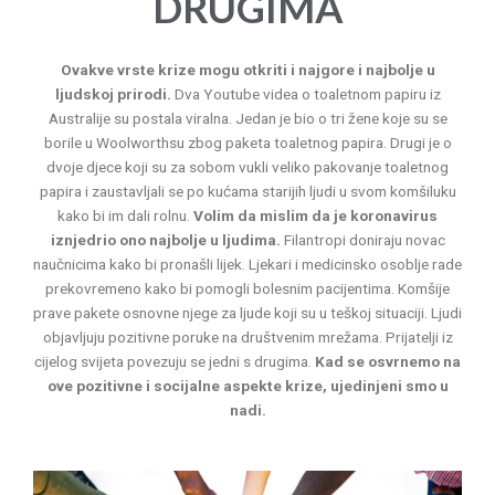
DRUGIMA
Ovakve vrste krize mogu otkriti i najgore i najbolje u
ljudskoj prirodi.
Dva Youtube videa o toaletnom papiru iz
Australije su postala viralna. Jedan je bio o tri žene koje su se
borile u Woolworthsu zbog paketa toaletnog papira. Drugi je o
dvoje djece koji su za sobom vukli veliko pakovanje toaletnog
papira i zaustavljali se po kućama starijih ljudi u svom komšiluku
kako bi im dali rolnu.
Volim da mislim da je koronavirus
iznjedrio ono najbolje u ljudima.
Filantropi doniraju novac
naučnicima kako bi pronašli lijek. Ljekari i medicinsko osoblje rade
prekovremeno kako bi pomogli bolesnim pacijentima. Komšije
prave pakete osnovne njege za ljude koji su u teškoj situaciji. Ljudi
objavljuju pozitivne poruke na društvenim mrežama. Prijatelji iz
cijelog svijeta povezuju se jedni s drugima.
Kad se osvrnemo na
ove pozitivne i socijalne aspekte krize, ujedinjeni smo u
nadi.