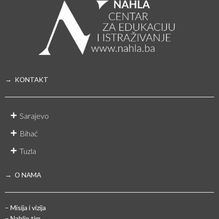
→ KONTAKT
Sarajevo
Bihać
Tuzla
→ O NAMA
– Misija i vizija
– Nahlin tim