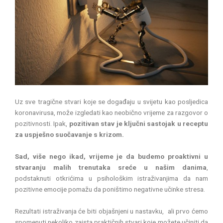
Uz sve tragične stvari koje se događaju u svijetu kao posljedica
koronavirusa, može izgledati kao neobično vrijeme za razgovor o
pozitivnosti. Ipak,
pozitivan stav je ključni sastojak u receptu
za uspješno suočavanje s krizom.
Sad, više nego ikad, vrijeme je da budemo proaktivni u
stvaranju malih trenutaka sreće u našim danima
,
podstaknuti otkrićima u psihološkim istraživanjima da nam
pozitivne emocije pomažu da poništimo negativne učinke stresa.
Rezultati istraživanja će biti objašnjeni u nastavku, ali prvo ćemo
spomenuti nekoliko zaista praktičnih stvari koje možete učiniti da