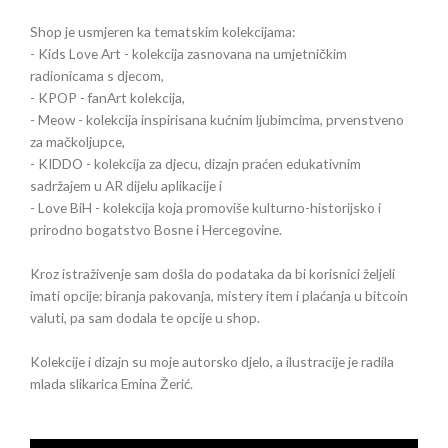
Shop je usmjeren ka tematskim kolekcijama:
- Kids Love Art - kolekcija zasnovana na umjetničkim
radionicama s djecom,
- KPOP - fanArt kolekcija,
- Meow - kolekcija inspirisana kućnim ljubimcima, prvenstveno
za mačkoljupce,
- KIDDO - kolekcija za djecu, dizajn praćen edukativnim
sadržajem u AR dijelu aplikacije i
- Love BiH - kolekcija koja promoviše kulturno-historijsko i
prirodno bogatstvo Bosne i Hercegovine.
Kroz istraživenje sam došla do podataka da bi korisnici željeli
imati opcije: biranja pakovanja, mistery item i plaćanja u bitcoin
valuti, pa sam dodala te opcije u shop.
Kolekcije i dizajn su moje autorsko djelo, a ilustracije je radila
mlada slikarica Emina Žerić.