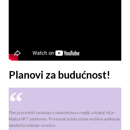
Planovi za budućnost!
Plan je proširiti saradnju s umjetnicima u regiiji, a krajnji cilj je -
Majica NFT platforma. Prvi korak je bila izrada mobilne aplikacije,
sljedeći je redizajn stranice.