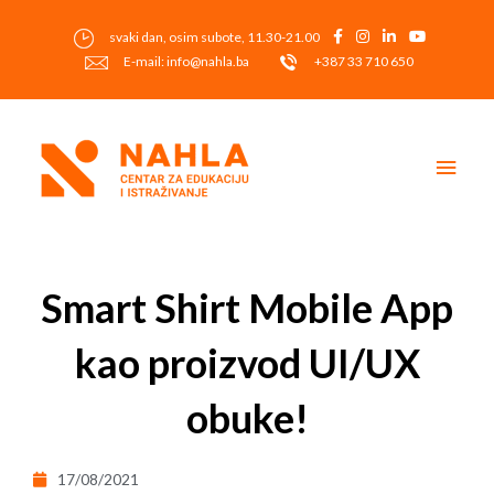
Skip
to
svaki dan, osim subote, 11.30-21.00
content
E-mail: info@nahla.ba
+387 33 710 650
Main
Men
Post
navigation
Smart Shirt Mobile App
kao proizvod UI/UX
obuke!
17/08/2021