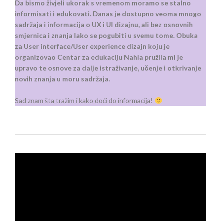
Da bismo živjeli ukorak s vremenom moramo se stalno
informisati i edukovati. Danas je dostupno veoma mnogo
sadržaja i informacija o UX i UI dizajnu, ali bez osnovnih
smjernica i znanja lako se pogubiti u svemu tome. Obuka
za User interface/User experience dizajn koju je
organizovao Centar za edukaciju Nahla pružila mi je
upravo te osnove za dalje istraživanje, učenje i otkrivanje
novih znanja u moru sadržaja.
Sad znam šta tražim i kako doći do informacija!