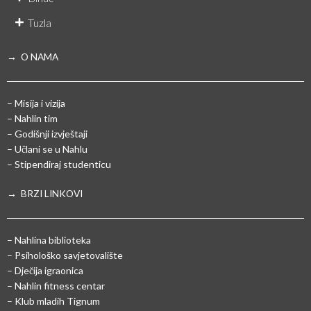
Tuzla
→ O NAMA
– Misija i vizija
– Nahlin tim
– Godišnji izvještaji
– Učlani se u Nahlu
– Stipendiraj studenticu
→ BRZI LINKOVI
– Nahlina biblioteka
– Psihološko savjetovalište
– Dječija igraonica
– Nahlin fitness centar
– Klub mladih Tignum