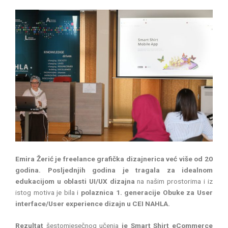
Emira Žerić je freelance grafička dizajnerica već više od 20
godina.
Posljednjih godina je tragala za idealnom
edukacijom u oblasti UI/UX dizajna
na našim prostorima i iz
istog motiva je bila i
polaznica 1. generacije Obuke za User
interface/User experience dizajn u CEI NAHLA.
Rezultat
šestomjesečnog učenja
je
Smart Shirt eCommerce