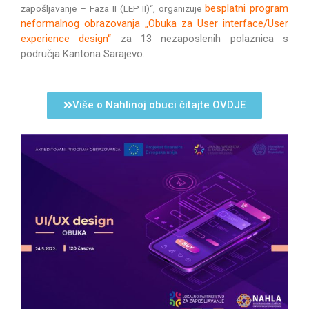
besplatni program
zapošljavanje – Faza II (LEP II)“, organizuje
neformalnog obrazovanja
„Obuka za User interface/User
experience design“
za 13 nezaposlenih polaznica s
područja Kantona Sarajevo.
Više o Nahlinoj obuci čitajte OVDJE