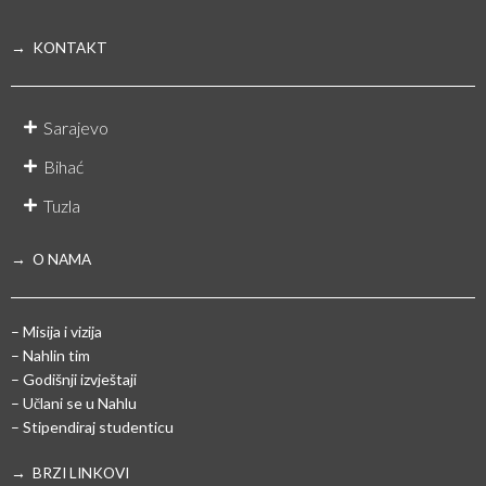
→ KONTAKT
Sarajevo
Bihać
Tuzla
→ O NAMA
– Misija i vizija
– Nahlin tim
– Godišnji izvještaji
– Učlani se u Nahlu
– Stipendiraj studenticu
→ BRZI LINKOVI