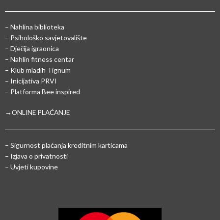
– Nahlina biblioteka
– Psihološko savjetovalište
– Dječija igraonica
– Nahlin fitness centar
– Klub mladih Tignum
– Inicijativa PRVI
– Platforma Bee inspired
→ONLINE PLAĆANJE
–
Sigurnost plaćanja kreditnim karticama
– Izjava o privatnosti
– Uvjeti kupovine