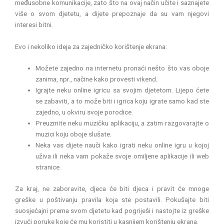
međusobne komunikacije, zato što na ovaj način učite i saznajete
više o svom djetetu, a dijete prepoznaje da su vam njegovi
interesi bitni.
Evo i nekoliko ideja za zajedničko korištenje ekrana:
Možete zajedno na internetu pronaći nešto što vas oboje
zanima, npr., načine kako provesti vikend.
Igrajte neku online igricu sa svojim djetetom. Lijepo ćete
se zabaviti, a to može biti i igrica koju igrate samo kad ste
zajedno, u okviru svoje porodice.
Preuzmite neku muzičku aplikaciju, a zatim razgovarajte o
muzici koju oboje slušate.
Neka vas dijete nauči kako igrati neku online igru u kojoj
uživa ili neka vam pokaže svoje omiljene aplikacije ili web
stranice.
Za kraj, ne zaboravite, djeca će biti djeca i pravit će mnoge
greške u poštivanju pravila koja ste postavili. Pokušajte biti
suosjećajni prema svom djetetu kad pogriješi i nastojte iz greške
izvući poruke koje će mu koristiti u kasnijem korištenju ekrana.