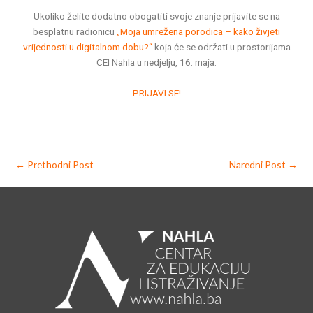
Ukoliko želite dodatno obogatiti svoje znanje prijavite se na
besplatnu radionicu
„Moja umrežena porodica – kako živjeti
vrijednosti u digitalnom dobu?“
koja će se održati u prostorijama
CEI Nahla u nedjelju, 16. maja.
PRIJAVI SE!
←
Prethodni Post
Naredni Post
→