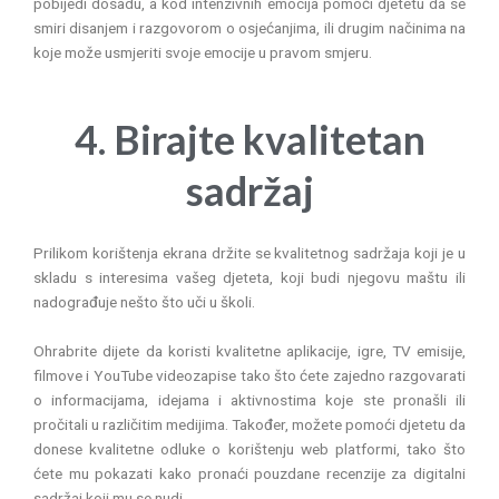
pobijedi dosadu, a kod intenzivnih emocija pomoći djetetu da se
smiri disanjem i razgovorom o osjećanjima, ili drugim načinima na
koje može usmjeriti svoje emocije u pravom smjeru.
4. Birajte kvalitetan
sadržaj
Prilikom korištenja ekrana držite se kvalitetnog sadržaja koji je u
skladu s interesima vašeg djeteta, koji budi njegovu maštu ili
nadograđuje nešto što uči u školi.
Ohrabrite dijete da koristi kvalitetne aplikacije, igre, TV emisije,
filmove i YouTube videozapise tako što ćete zajedno razgovarati
o informacijama, idejama i aktivnostima koje ste pronašli ili
pročitali u različitim medijima. Također, možete pomoći djetetu da
donese kvalitetne odluke o korištenju web platformi, tako što
ćete mu pokazati kako pronaći pouzdane recenzije za digitalni
sadržaj koji mu se nudi.