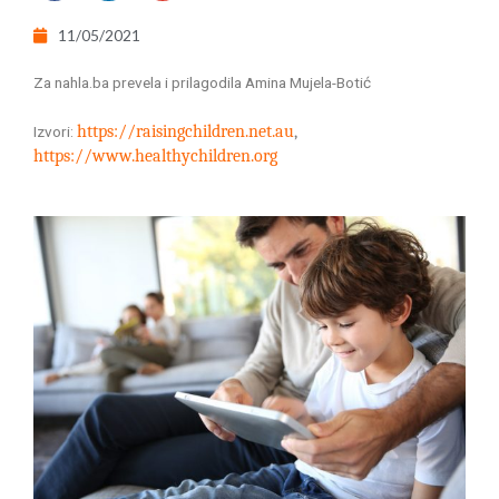
11/05/2021
Za nahla.ba prevela i prilagodila Amina Mujela-Botić
https://raisingchildren.net.au
,
Izvori:
https://www.healthychildren.org