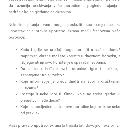
da razumiju očekivanja vaše porodice u pogledu trajanja i
sadržaja kojeg gledamo na ekranima.
Nekoliko pitanja vam mogu poslužiti kao smjernice za
uspostavljanje pravila upotrebe ekrana među članovima vaše
porodice:
Kada i gdje se uređaji mogu koristiti u vašem domu?
Naprimjer, ekrane možete koristiti u dnevnom boravku, a
izbjegavati njihovo korištenje u spavaćim sobama.
Da li su određene web stranice, igre i aplikacije
zabranjene? Koje i zašto?
Koje informacije je uredu dijeliti na svojim društvenim
mrežama?
Postoje li neke igre ili filmovi koje ne treba gledati u
prisustvu mlađe djece?
Koje su posljedice za članove porodice koji prekrše neko
od pravila?
Vaša pravila o upotrebi ekrana bi trebala biti dovoljno fleksibilna i