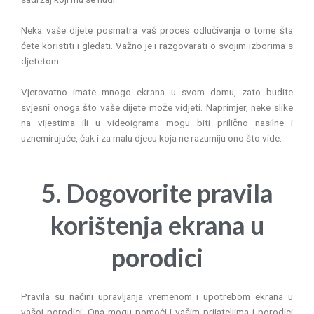
Neka vaše dijete posmatra vaš proces odlučivanja o tome šta
ćete koristiti i gledati. Važno je i razgovarati o svojim izborima s
djetetom.
Vjerovatno imate mnogo ekrana u svom domu, zato budite
svjesni onoga što vaše dijete može vidjeti. Naprimjer, neke slike
na vijestima ili u videoigrama mogu biti prilično nasilne i
uznemirujuće, čak i za malu djecu koja ne razumiju ono što vide.
5. Dogovorite pravila
korištenja ekrana u
porodici
Pravila su načini upravljanja vremenom i upotrebom ekrana u
vašoj porodici. Ona mogu pomoći i vašim prijateljima i porodici