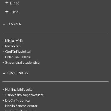
Bihać
Tuzla
→ O NAMA
– Misija i vizija
– Nahlin tim
– Godišnji izvještaji
– Učlani se u Nahlu
– Stipendiraj studenticu
→ BRZI LINKOVI
– Nahlina biblioteka
– Psihološko savjetovalište
– Dječija igraonica
– Nahlin fitness centar