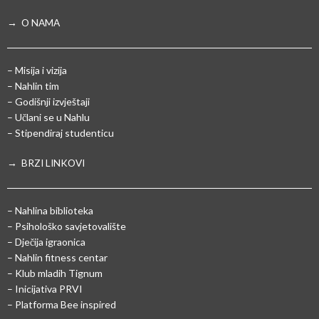
→ O NAMA
– Misija i vizija
– Nahlin tim
– Godišnji izvještaji
– Učlani se u Nahlu
– Stipendiraj studenticu
→ BRZI LINKOVI
– Nahlina biblioteka
– Psihološko savjetovalište
– Dječija igraonica
– Nahlin fitness centar
– Klub mladih Tignum
– Inicijativa PRVI
– Platforma Bee inspired