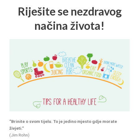
Riješite se nezdravog
načina života!
“Brin
ite o svom tijelu. To je jedino mjesto gdje morate
živjeti.“
(Jim Rohn)