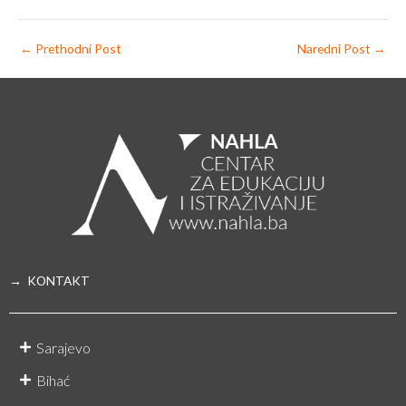
←
Prethodni Post
Naredni Post
→
→ KONTAKT
Sarajevo
Bihać