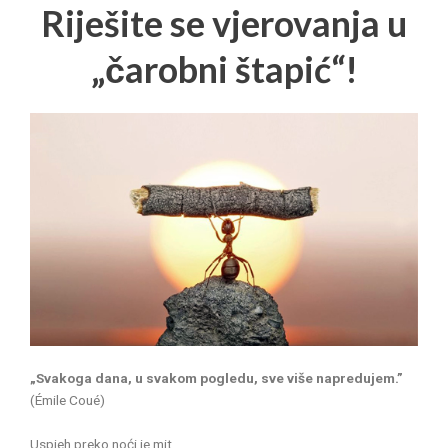
Riješite se vjerovanja u
„čarobni štapić“!
„Svakoga dana, u svakom pogledu, sve više napredujem.”
(Émile Coué)
Uspjeh preko noći je mit.