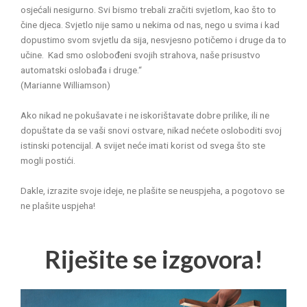
osjećali nesigurno. Svi bismo trebali zračiti svjetlom, kao što to
čine djeca. Svjetlo nije samo u nekima od nas, nego u svima i kad
dopustimo svom svjetlu da sija, nesvjesno potičemo i druge da to
učine. Kad smo oslobođeni svojih strahova, naše prisustvo
automatski oslobađa i druge.“
(Marianne Williamson)
Ako nikad ne pokušavate i ne iskorištavate dobre prilike, ili ne
dopuštate da se vaši snovi ostvare, nikad nećete osloboditi svoj
istinski potencijal. A svijet neće imati korist od svega što ste
mogli postići.
Dakle, izrazite svoje ideje, ne plašite se neuspjeha, a pogotovo se
ne plašite uspjeha!
Riješite se izgovora!