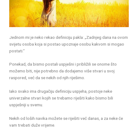
Jednom mi je neko rekao definiciju pakla: „Zadnjeg dana na ovom
svijetu osoba koja si postao upoznaje osobu kakvom si mogao
postati.“
Ponekad, da bismo postali uspješni i približili se onome što
možemo biti, nije potrebno da dodajemo više stvari u svoj
raspored, već da se nekih od njih riješimo.
Iako svako ima drugačiju definiciju uspjeha, postoje neke
univerzalne stvari kojih se trebamo riješiti kako bismo bili
uspješniji u svemu.
Nekih od loših navika možete se riješiti već danas, a za neke će
vam trebati duže vrijeme.