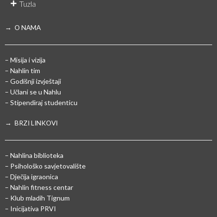
Tuzla
→ O NAMA
– Misija i vizija
– Nahlin tim
– Godišnji izvještaji
– Učlani se u Nahlu
– Stipendiraj studenticu
→ BRZI LINKOVI
– Nahlina biblioteka
– Psihološko savjetovalište
– Dječija igraonica
– Nahlin fitness centar
– Klub mladih Tignum
– Inicijativa PRVI