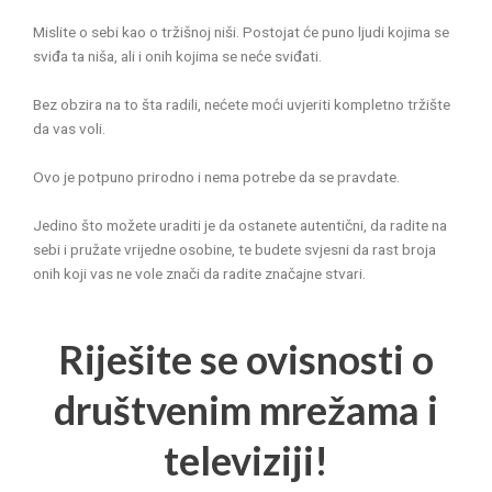
Mislite o sebi kao o tržišnoj niši. Postojat će puno ljudi kojima se
sviđa ta niša, ali i onih kojima se neće sviđati.
Bez obzira na to šta radili, nećete moći uvjeriti kompletno tržište
da vas voli.
Ovo je potpuno prirodno i nema potrebe da se pravdate.
Jedino što možete uraditi je da ostanete autentični, da radite na
sebi i pružate vrijedne osobine, te budete svjesni da rast broja
onih koji vas ne vole znači da radite značajne stvari.
Riješite se ovisnosti o
društvenim mrežama i
televiziji!