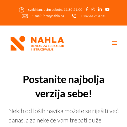
Skip
to
svaki dan, osim subote, 11.30-21.00
content
E-mail: info@nahla.ba
+387 33 710 650
Main
Men
Post
navigation
Postanite najbolja
verzija sebe!
Nekih od loših navika možete se riješiti već
danas, a za neke će vam trebati duže