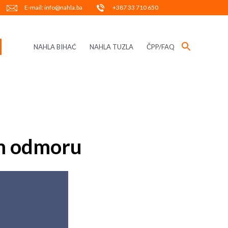
E-mail: info@nahla.ba
+387 33 710 650
NAHLA BIHAĆ
NAHLA TUZLA
ČPP/FAQ
em odmoru