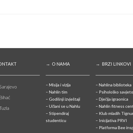
ONTAKT
→ O NAMA
→ BRZI LINKOVI
– Misija i vizija
– Nahlina biblioteka
Sarajevo
– Nahlin tim
– Psihološko savjeto
Bihać
– Godišnji izvještaji
– Dječija igraonica
– Učlani se u Nahlu
– Nahlin fitness cen
Tuzla
– Stipendiraj
– Klub mladih Tign
studenticu
– Inicijativa PRVI
– Platforma Bee ins