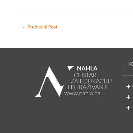
←
Prethodni Post
→ K