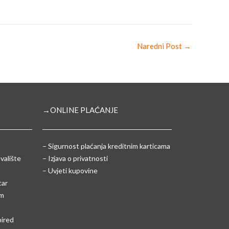
Naredni Post
→
→ONLINE PLAĆANJE
–
Sigurnost plaćanja kreditnim karticama
valište
– Izjava o privatnosti
– Uvjeti kupovine
tar
um
pired