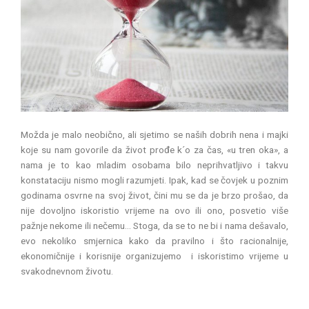
Možda je malo neobično, ali sjetimo se naših dobrih nena i majki
koje su nam govorile da život prođe k´o za čas, «u tren oka», a
nama je to kao mladim osobama bilo neprihvatljivo i takvu
konstataciju nismo mogli razumjeti. Ipak, kad se čovjek u poznim
godinama osvrne na svoj život, čini mu se da je brzo prošao, da
nije dovoljno iskoristio vrijeme na ovo ili ono, posvetio više
pažnje nekome ili nečemu… Stoga, da se to ne bi i nama dešavalo,
evo nekoliko smjernica kako da pravilno i što racionalnije,
ekonomičnije i korisnije organizujemo i iskoristimo vrijeme u
svakodnevnom životu.