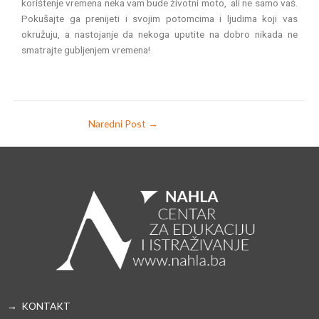
korištenje vremena neka vam bude životni moto, ali ne samo vaš.
Pokušajte ga prenijeti i svojim potomcima i ljudima koji vas
okružuju, a nastojanje da nekoga uputite na dobro nikada ne
smatrajte gubljenjem vremena!
Naredni Post
→
→ KONTAKT