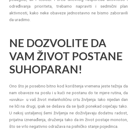
određivanja prioriteta, trebamo napraviti i sedmični plan
aktivnosti, kako neke obaveze jednostavno ne bismo zaboravili
da uradimo.
NE DOZVOLITE DA
VAM ŽIVOT POSTANE
SUHOPARAN!
Ono što je posebno bitno kod korištenja vremena jeste težnja da
nam obaveze na poslu i u kući ne postanu do te mjere rutina, da
«uvuku» u vaš život melanholičnu crtu življenja. Iako nijedan dan
ne liči na drugi, ipak se dešava da se ljudi ponekad osjećaju tako.
U nekoj ustaljenoj šemi življenja ne doživljavaju dodatnu radost,
prijatna iznenađenja, druženja tako da im život postaje monoton,
što se vrlo negativno odražava na psihičko stanje pojedinca.