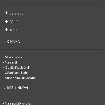
Sarajevo
Bihać
Tuzla
→ O NAMA
– Misija i vizija
– Nahlin tim
– Godišnji izvještaji
– Učlani se u Nahlu
– Stipendiraj studenticu
→ BRZI LINKOVI
– Nahlina biblioteka