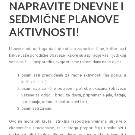
NAPRAVITE DNEVNE I
SEDMIČNE PLANOVE
AKTIVNOSTI!
U zavisnosti od toga da li ste stalno zaposleni ili ne, kolike su i
kakve vaše porodične obaveze i kakve su aspiracije vas i ljudi koji
vas okružuju, rasporedite svoje vrijeme tokom dana na tri dijela:
osam sati predviđenih za radne aktivnosti (na poslu, u
kući, vrtu i sl. )
osam sati za lične potrebe i potrebe ukućana (obaveze
vezane za odgoj i brigu za djecu, pripremanje jela, šetnja,
spremanje, odmor, kućni poslovi i sl.)
osam sati za san.
Ovo ne mora biti kruta i striktna raspodjela vremena, ali je vrlo
ekonomična i racionalne, te je stoga preporučuju i psiholozi i
pedagozi, ali i teolozi. Pored dnevnog rasporeda aktivnosti i