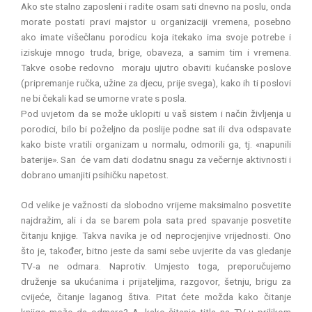
Ako ste stalno zaposleni i radite osam sati dnevno na poslu, onda
morate postati pravi majstor u organizaciji vremena, posebno
ako imate višečlanu porodicu koja itekako ima svoje potrebe i
iziskuje mnogo truda, brige, obaveza, a samim tim i vremena.
Takve osobe redovno moraju ujutro obaviti kućanske poslove
(pripremanje ručka, užine za djecu, prije svega), kako ih ti poslovi
ne bi čekali kad se umorne vrate s posla.
Pod uvjetom da se može uklopiti u vaš sistem i način življenja u
porodici, bilo bi poželjno da poslije podne sat ili dva odspavate
kako biste vratili organizam u normalu, odmorili ga, tj. «napunili
baterije». San će vam dati dodatnu snagu za večernje aktivnosti i
dobrano umanjiti psihičku napetost.
Od velike je važnosti da slobodno vrijeme maksimalno posvetite
najdražim, ali i da se barem pola sata pred spavanje posvetite
čitanju knjige. Takva navika je od neprocjenjive vrijednosti. Ono
što je, također, bitno jeste da sami sebe uvjerite da vas gledanje
TV-a ne odmara. Naprotiv. Umjesto toga, preporučujemo
druženje sa ukućanima i prijateljima, razgovor, šetnju, brigu za
cvijeće, čitanje laganog štiva. Pitat ćete možda kako čitanje