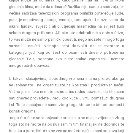
knjige može da odmara? A, kako čitanje titla na TV-u prilikom
gledanja filma, može da odmara? Razlika nije samo u sadržaju, jer
većina sadržaja televizijskih programa psihički opterećuje ljude,
puna je negativnog naboja, emocija, postupaka i može samo da
iskrivi ljudsku svijest ( ali o utjecaju masmedija na svijest ljudi
nekom drugom prilikom). Ali, ako ste odabrali neko dobro štivo,
to vas može ne samo psihički opustiti, nego možete mnogo toga
saznati i naučiti. Nemojte sebi dozvoliti da se svrstate u
kategoriju ljudi koji od šest do osam sati dnevno potroše na
gledanje TV-a, posebno ako niste stalno zaposleni i nemate
mnogo radnih obaveza.
U takvim slučajevima, slobodnog vremena ima na pretek, ako ga
ne isplanirate i ne organizujete na koristan i produktivan način.
Važno je da, iako nemate osmosatnu radnu obavezu, da tih osam
sati dnevno provedete u radu kod kuće, u vrtu, pomažući drugima
i sl. To je značajno ne samo zbog toga što će to biti od pomoći i
koristi drugima,
nego što ćete se vi osjećati korisnim, a ne manje vrijednim zbog
toga što ne radite na poslu i samim tim finansijski ne doprinosite
boljitku u porodici. Ako se već ne možete naći u masi poslova koji