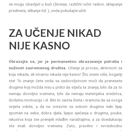
se mogu obavljati u kući (šivenje, različiti ručni radovi, sklapanje
predmeta, slikanje itd. ), onda pokušajte učiti.
ZA UČENJE NIKAD
NIJE KASNO
Obrazujte se, jer je permanentno obrazovanje potreba i
nužnost savremenog društva.
Učenje je proces, aktivnost za
koju nikada, ali stvarno nikada nije kasno! Što znate više, bogatiji
ste! To znanje ćete onda sa zadovoljstvom moći da prenesete
drugima koji možda nisu u prilici da stječu ta znanja, bilo da za to
nemaju dovoljno vremena, bilo da nemaju materijalna sredstva,
dodatnu motivaciju i sl. Bilo bi zaista šteta i sramota da sa ovoga
svijeta odete, a da ne ostavite za sobom drugima neki lijep
spomen na sebe, dobra djela, lijepa sjećanja u drugima, pouke,
iskustva koja ste prenijeli mlađim naraštajima, a za doedukaciju
ste imali dovoljno vremena. Zato, pravilno i svrsishodno