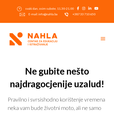
Skip
to
svaki dan, osim subote, 11.30-21.00
content
E-mail: info@nahla.ba
+387 33 710 650
Main
Men
Post
navigation
Ne gubite nešto
najdragocjenije uzalud!
Pravilno i svrsishodno korištenje vremena
neka vam bude životni moto, ali ne samo