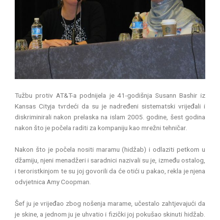
Tužbu protiv AT&T-a podnijela je 41-godišnja Susann Bashir iz
Kansas Cityja tvrdeći da su je nadređeni sistematski vrijeđali i
diskriminirali nakon prelaska na islam 2005. godine, šest godina
nakon što je počela raditi za kompaniju kao mrežni tehničar.
Nakon što je počela nositi maramu (hidžab) i odlaziti petkom u
džamiju, njeni menadžeri i saradnici nazivali su je, između ostalog,
i teroristkinjom te su joj govorili da će otići u pakao, rekla je njena
odvjetnica Amy Coopman.
Šef ju je vrijeđao zbog nošenja marame, učestalo zahtjevajući da
je skine, a jednom ju je uhvatio i fizički joj pokušao skinuti hidžab.