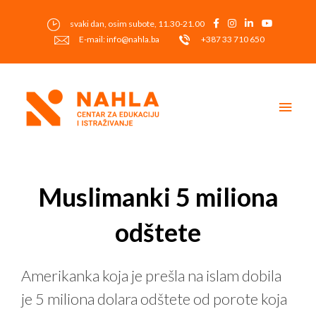
Skip
to
svaki dan, osim subote, 11.30-21.00
content
E-mail: info@nahla.ba
+387 33 710 650
Main
Men
Post
navigation
Muslimanki 5 miliona
odštete
Amerikanka koja je prešla na islam dobila
je 5 miliona dolara odštete od porote koja