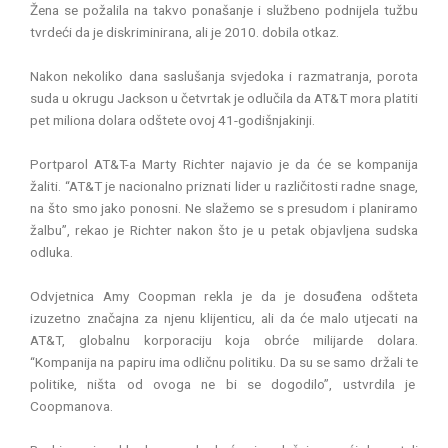
Žena se požalila na takvo ponašanje i službeno podnijela tužbu
tvrdeći da je diskriminirana, ali je 2010. dobila otkaz.
Nakon nekoliko dana saslušanja svjedoka i razmatranja, porota
suda u okrugu Jackson u četvrtak je odlučila da AT&T mora platiti
pet miliona dolara odštete ovoj 41-godišnjakinji.
Portparol AT&T-a Marty Richter najavio je da će se kompanija
žaliti. “AT&T je nacionalno priznati lider u različitosti radne snage,
na što smo jako ponosni. Ne slažemo se s presudom i planiramo
žalbu”, rekao je Richter nakon što je u petak objavljena sudska
odluka.
Odvjetnica Amy Coopman rekla je da je dosuđena odšteta
izuzetno značajna za njenu klijenticu, ali da će malo utjecati na
AT&T, globalnu korporaciju koja obrće milijarde dolara.
“Kompanija na papiru ima odličnu politiku. Da su se samo držali te
politike, ništa od ovoga ne bi se dogodilo”, ustvrdila je
Coopmanova.