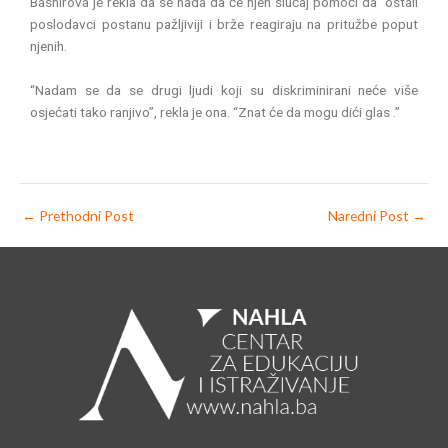
Bashirova je rekla da se nada da će njen slučaj pomoći da ostali
poslodavci postanu pažljiviji i brže reagiraju na pritužbe poput
njenih.
“Nadam se da se drugi ljudi koji su diskriminirani neće više
osjećati tako ranjivo”, rekla je ona. “Znat će da mogu dići glas .”
←
Prethodni Post
Naredni Post
→