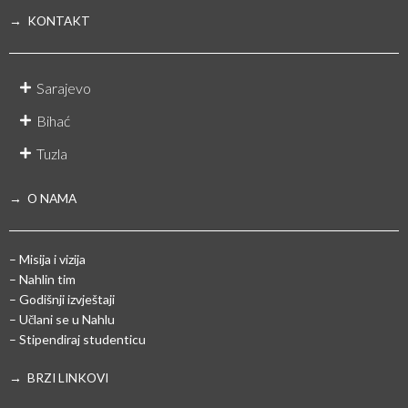
→ KONTAKT
Sarajevo
Bihać
Tuzla
→ O NAMA
– Misija i vizija
– Nahlin tim
– Godišnji izvještaji
– Učlani se u Nahlu
– Stipendiraj studenticu
→ BRZI LINKOVI