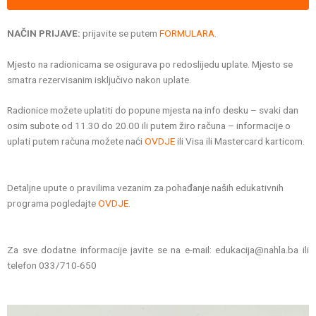
NAČIN PRIJAVE:
prijavite se putem
FORMULARA
.
Mjesto na radionicama se osigurava po redoslijedu uplate. Mjesto se
smatra rezervisanim isključivo nakon uplate.
Radionice možete uplatiti do popune mjesta na info desku – svaki dan
osim subote od 11.30 do 20.00 ili putem žiro računa – informacije o
uplati putem računa možete naći
OVDJE
ili Visa ili Mastercard karticom.
Detaljne upute o pravilima vezanim za pohađanje naših edukativnih
programa pogledajte
OVDJE
.
Za sve dodatne informacije javite se na e-mail: edukacija@nahla.ba ili
telefon 033/710-650