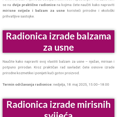
se na
dvije praktične radionice
na kojima ćete naučiti kako napraviti
mirisne svijeće i balzam za usne
koristeći prirodne i ekološki
prihvatljive sastojke.
Radionica izrade balzama
za usne
Naučite kako napraviti svoj vlastiti balzam za usne – nježan, mirisan i
potpuno prirodan. Kroz praktičan rad savladat ćete osnove izrade
prirodne kozmetike i ponijeti kući gotov proizvod.
Termin održavanja radionice:
nedjelja, 18. maj 2025, 15.00–18.00
Radionica izrade mirisnih
svijeća