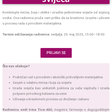
Kombinujte mirise, boje i oblike i izradite jedinstvene svijeće od sojinog
voska. Ova radionica pruža vam priliku da se kreativno izrazite i uživate
u procesu rada s prirodnim materijalima.
Termin održavanja radionice:
nedjelja, 25. maj 2025, 15.00–18.00
PRIJAVI SE
Šta vas očekuje?
Praktičan rad s prirodnim i ekološki prihvatljivim materijalima
Savjeti o odabiru mirisa i boja za svijeće
Izrada svijeća kao unikatnih poklona za vaše najdraže i izrada
potpuno prirodnog balzama za usne
Uživanje u kreativnom procesu uz druženje i zabavu
Radionicu vodi Irma Tica-Alić
, magistra farmacije s dugogodišnjim