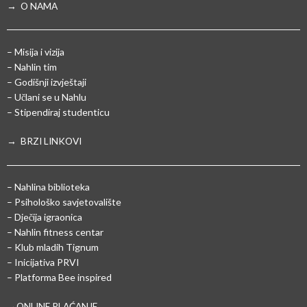
→ O NAMA
– Misija i vizija
– Nahlin tim
– Godišnji izvještaji
– Učlani se u Nahlu
– Stipendiraj studenticu
→ BRZI LINKOVI
– Nahlina biblioteka
– Psihološko savjetovalište
– Dječija igraonica
– Nahlin fitness centar
– Klub mladih Tignum
– Inicijativa PRVI
– Platforma Bee inspired
→ONLINE PLAĆANJE