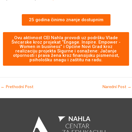
25 godina činimo znanje dostupnim
Ovu aktivnost CEI Nahla provodi uz podršku Vlade
Švicarske kroz projekat “Engage. Inspire. Empower -
Women in business” i Općine Novi Grad kroz
realizaciju projekta Sigurne i osnažene: Jačanje
otpornosti i prava žena kroz finansijsku pismenost,
psihološku snagu i zaštitu na radu.
←
Prethodni Post
Naredni Post
→