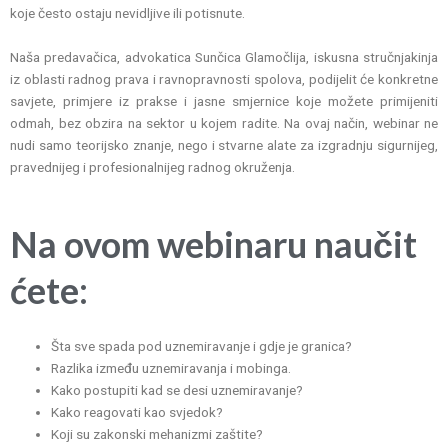
koje često ostaju nevidljive ili potisnute.
Naša predavačica, advokatica Sunčica Glamočlija, iskusna stručnjakinja
iz oblasti radnog prava i ravnopravnosti spolova, podijelit će konkretne
savjete, primjere iz prakse i jasne smjernice koje možete primijeniti
odmah, bez obzira na sektor u kojem radite. Na ovaj način, webinar ne
nudi samo teorijsko znanje, nego i stvarne alate za izgradnju sigurnijeg,
pravednijeg i profesionalnijeg radnog okruženja.
Na ovom webinaru naučit
ćete:
Šta sve spada pod uznemiravanje i gdje je granica?
Razlika između uznemiravanja i mobinga.
Kako postupiti kad se desi uznemiravanje?
Kako reagovati kao svjedok?
Koji su zakonski mehanizmi zaštite?