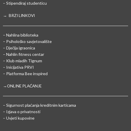
– Stipendiraj studenticu
→ BRZI LINKOVI
– Nahlina biblioteka
– Psihološko savjetovalište
– Dječija igraonica
– Nahlin fitness centar
– Klub mladih Tignum
– Inicijativa PRVI
– Platforma Bee inspired
→ONLINE PLAĆANJE
–
Sigurnost plaćanja kreditnim karticama
– Izjava o privatnosti
– Uvjeti kupovine