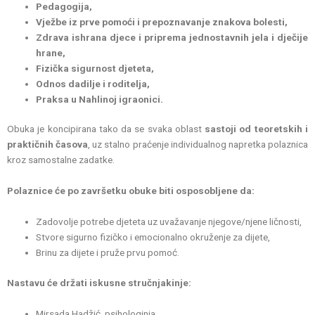
Pedagogija,
Vježbe iz prve pomoći i prepoznavanje znakova bolesti,
Zdrava ishrana djece i priprema jednostavnih jela i dječije
hrane,
Fizička sigurnost djeteta,
Odnos dadilje i roditelja,
Praksa u Nahlinoj igraonici.
Obuka je koncipirana tako da se svaka oblast
sastoji od teoretskih i
praktičnih časova
, uz stalno praćenje individualnog napretka polaznica
kroz samostalne zadatke.
Polaznice će po završetku obuke biti osposobljene da:
Zadovolje potrebe djeteta uz uvažavanje njegove/njene ličnosti,
Stvore sigurno fizičko i emocionalno okruženje za dijete,
Brinu za dijete i pruže prvu pomoć.
Nastavu će držati iskusne stručnjakinje:
Mirsada Hadžić, psihologinja