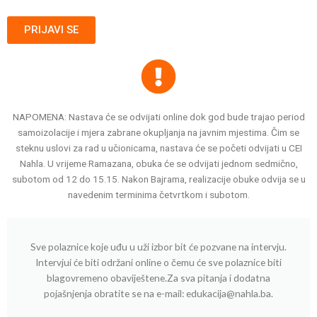
PRIJAVI SE
NAPOMENA: Nastava će se odvijati online dok god bude trajao period
samoizolacije i mjera zabrane okupljanja na javnim mjestima. Čim se
steknu uslovi za rad u učionicama, nastava će se početi odvijati u CEI
Nahla. U vrijeme Ramazana, obuka će se odvijati jednom sedmično,
subotom od 12 do 15.15. Nakon Bajrama, realizacije obuke odvija se u
navedenim terminima četvrtkom i subotom.
Sve polaznice koje uđu u uži izbor bit će pozvane na intervju.
Intervjui će biti održani online o čemu će sve polaznice biti
blagovremeno obaviještene.Za sva pitanja i dodatna
pojašnjenja obratite se na e-mail: edukacija@nahla.ba.