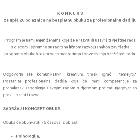
K O N K U R S
za upis 20 polaznica na besplatnu obuku za profesionalnu dadilju
Program je namijenjen ženama koje žele razviti ili usavršiti vještine rada
s djecom i spremne su raditi na ličnom razvoju i nakon završetka
programa obuke kroz proces mentoringa i povezivanja s tržištem rada.
Odgovorni ste, komunikativni, kreativni, timski igrač i temeljiti?
Postanite profesionalna dadilja koja će imati kompetencije za
pronalazak zaposlenja i svojim radom s djetetom poticati njegov/njen
pravilan rast i razvoj.
SADRŽAJ I KONCEPT OBUKE:
Obuka će obuhvatiti 75 časova iz oblasti:
Psihologija,