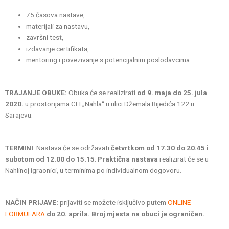
75 časova nastave,
materijali za nastavu,
završni test,
izdavanje certifikata,
mentoring i povezivanje s potencijalnim poslodavcima.
TRAJANJE OBUKE:
Obuka će se realizirati
od 9. maja do 25. jula
2020.
u prostorijama CEI „Nahla“ u ulici Džemala Bijedića 122 u
Sarajevu.
TE
RMINI
: Nastava će se održavati
četvrtkom od 17.30 do 20.45 i
subotom od 12.00 do 15.15
.
Praktična nastava
realizirat će se u
Nahlinoj igraonici, u terminima po individualnom dogovoru.
NAČIN PRIJAVE:
prijaviti se možete isključivo putem
ONLINE
FORMULARA
do 20. aprila.
Broj mjesta na obuci je ograničen.