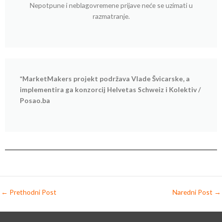
Nepotpune i neblagovremene prijave neće se uzimati u
razmatranje.
*MarketMakers projekt podržava Vlade Švicarske, a
implementira ga konzorcij Helvetas Schweiz i Kolektiv /
Posao.ba
←
Prethodni Post
Naredni Post
→