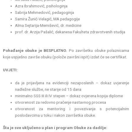
Azra Ibrahimović, psihologinja
Sabrija Mehmedović, pedagoginja
Samira Žunić-Velagić, MA pedagogije
Alma Sejtarija-Memišević, dr. medicine
prof. dr. Arzija Pašalić, dekanesa Fakulteta zdravstvenih studija
Pohađanje obuke je BESPLATNO.
Po završetku obuke polaznicama
koje uspješno završe obuku (polože završni ispit) izdat će se certifikat.
UVJETI:
da je prijavljena na evidenciji nezaposlenih – dokaz uvjerenje
nadležne službe, ne starije od 15 dana
minimalno SSS III ili IV stepen – dokaz ovjerena kopija diplome
otvorenost za redovno praćenje nastavnog procesa
otvorenost za mentoring i povezivanje s potencijalnim
poslodavcima u toku i nakon završetka obuke.
Šta je sve uključeno u plan i program Obuke za dadilje: