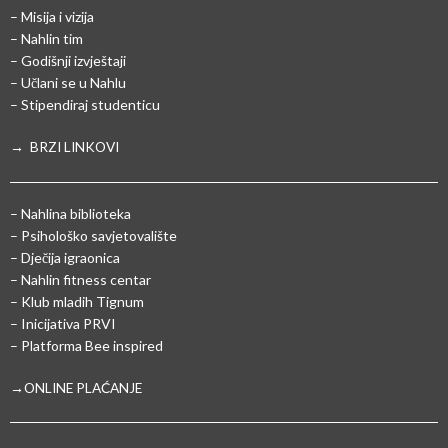
– Misija i vizija
– Nahlin tim
– Godišnji izvještaji
– Učlani se u Nahlu
– Stipendiraj studenticu
→ BRZI LINKOVI
– Nahlina biblioteka
– Psihološko savjetovalište
– Dječija igraonica
– Nahlin fitness centar
– Klub mladih Tignum
– Inicijativa PRVI
– Platforma Bee inspired
→ONLINE PLAĆANJE