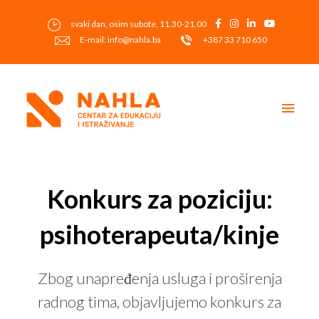
Skip
to
svaki dan, osim subote, 11.30-21.00
content
E-mail: info@nahla.ba
+387 33 710 650
Main
Men
Post
navigation
Konkurs za poziciju:
psihoterapeuta/kinje
Zbog unapređenja usluga i proširenja
radnog tima, objavljujemo konkurs za