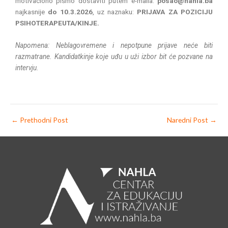
motivaciono pismo dostaviti putem e-maila:
posao@nahla.ba
najkasnije
do 10.3.2026
, uz naznaku:
PRIJAVA ZA POZICIJU
PSIHOTERAPEUTA/KINJE.
Napomena: Neblagovremene i nepotpune prijave neće biti
razmatrane. Kandidatkinje koje uđu u uži izbor bit će pozvane na
intervju.
←
Prethodni Post
Naredni Post
→