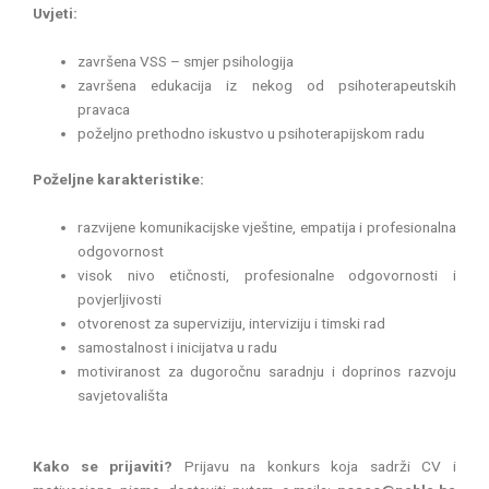
Uvjeti:
završena VSS – smjer psihologija
završena edukacija iz nekog od psihoterapeutskih
pravaca
poželjno prethodno iskustvo u psihoterapijskom radu
Poželjne karakteristike:
razvijene komunikacijske vještine, empatija i profesionalna
odgovornost
visok nivo etičnosti, profesionalne odgovornosti i
povjerljivosti
otvorenost za superviziju, interviziju i timski rad
samostalnost i inicijatva u radu
motiviranost za dugoročnu saradnju i doprinos razvoju
savjetovališta
Kako se prijaviti?
Prijavu na konkurs koja sadrži CV i