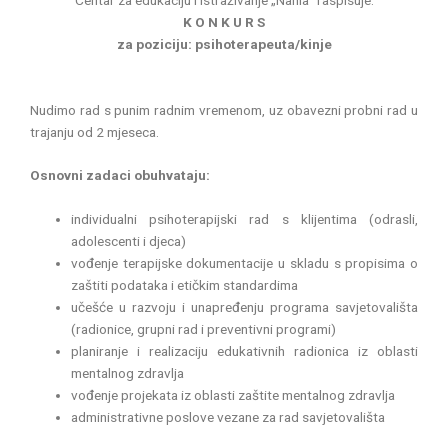
K O N K U R S
za poziciju: psihoterapeuta/kinje
Nudimo rad s punim radnim vremenom, uz obavezni probni rad u
trajanju od 2 mjeseca.
Osnovni zadaci obuhvataju:
individualni psihoterapijski rad s klijentima (odrasli,
adolescenti i djeca)
vođenje terapijske dokumentacije u skladu s propisima o
zaštiti podataka i etičkim standardima
učešće u razvoju i unapređenju programa savjetovališta
(radionice, grupni rad i preventivni programi)
planiranje i realizaciju edukativnih radionica iz oblasti
mentalnog zdravlja
vođenje projekata iz oblasti zaštite mentalnog zdravlja
administrativne poslove vezane za rad savjetovališta