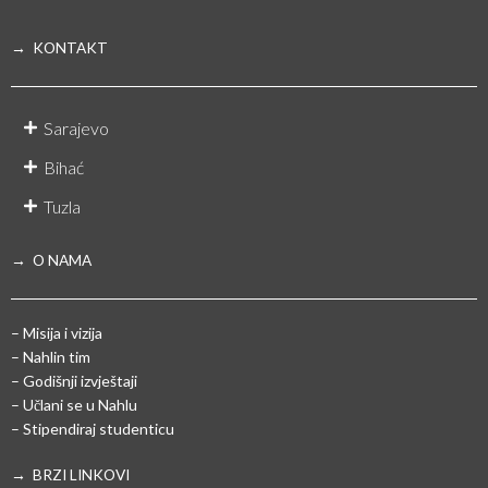
→ KONTAKT
Sarajevo
Bihać
Tuzla
→ O NAMA
– Misija i vizija
– Nahlin tim
– Godišnji izvještaji
– Učlani se u Nahlu
– Stipendiraj studenticu
→ BRZI LINKOVI