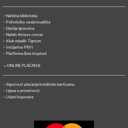
– Nahlina biblioteka
– Psihološko savjetovalište
– Dječija igraonica
– Nahlin fitness centar
– Klub mladih Tignum
– Inicijativa PRVI
– Platforma Bee inspired
→ONLINE PLAĆANJE
–
Sigurnost plaćanja kreditnim karticama
– Izjava o privatnosti
– Uvjeti kupovine