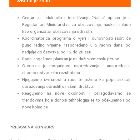
Bitno je znati:
Centar za edukaciju i istraživanje “Nahla” upisan je u
Registar pri Ministarstvu za obrazovanje, nauku i mlade
kao organizator obrazovanja odraslih.
Koordinatorica programa o vjeri i duhovnosti radit će
puno radno vrijeme, raspoređeno u 5 radnih dana, od
nedjelje do četvrtka, od 12 do 20 sati.
Radni angažman planiran je na duži vremenski period.
Otvorena je mogućnost napredovanja i unapređenja,
shodno ostvarenim rezultatima.
Njegujemo izvrsnost u radu te težimo ka popularizaciji
obrazovanja odraslih u našem društvu.
Reagujemo na nove okolnosti i prilagođavamo se
trendovima koje donosi tehnologija te to očekujemo i od
nove kolegice.
PRIJAVA NA KONKURS