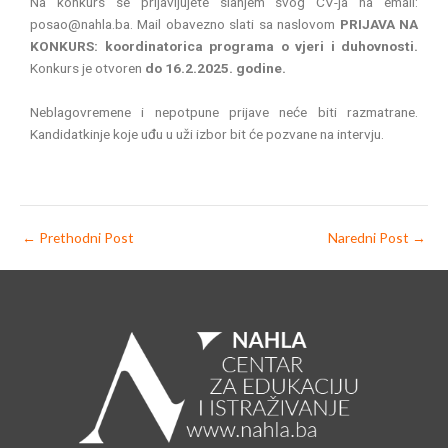
Na konkurs se prijavljujete slanjem svog CV-ja na email:
posao@nahla.ba. Mail obavezno slati sa naslovom
PRIJAVA NA
KONKURS: koordinatorica programa o vjeri i duhovnosti.
Konkurs je otvoren
do 16.2.2025. godine.
Neblagovremene i nepotpune prijave neće biti razmatrane.
Kandidatkinje koje uđu u uži izbor bit će pozvane na intervju.
←
Prethodni Post
Naredni Post
→