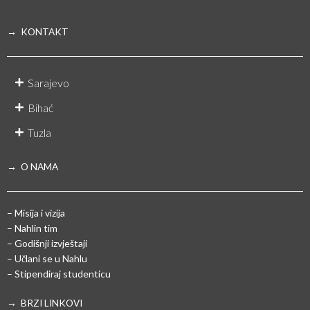
→ KONTAKT
Sarajevo
Bihać
Tuzla
→ O NAMA
– Misija i vizija
– Nahlin tim
– Godišnji izvještaji
– Učlani se u Nahlu
– Stipendiraj studenticu
→ BRZI LINKOVI