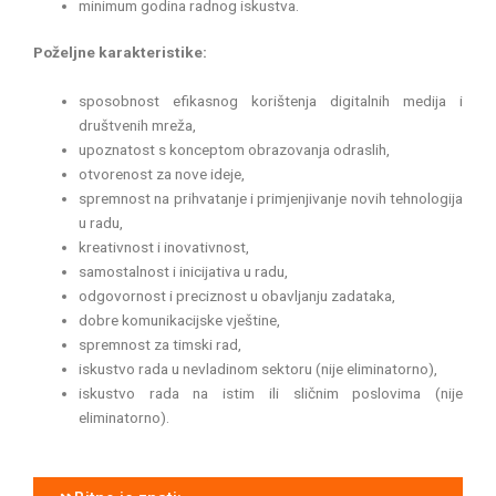
minimum godina radnog iskustva.
Poželjne karakteristike:
sposobnost efikasnog korištenja digitalnih medija i
društvenih mreža,
upoznatost s konceptom obrazovanja odraslih,
otvorenost za nove ideje,
spremnost na prihvatanje i primjenjivanje novih tehnologija
u radu,
kreativnost i inovativnost,
samostalnost i inicijativa u radu,
odgovornost i preciznost u obavljanju zadataka,
dobre komunikacijske vještine,
spremnost za timski rad,
iskustvo rada u nevladinom sektoru (nije eliminatorno),
iskustvo rada na istim ili sličnim poslovima (nije
eliminatorno).