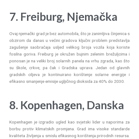
7. Freiburg, Njemačka
Ovaj njemački grad je bez automobila, što je zanimljiva činjenica s
obzirom da danas u većini gradova ključni problem predstavlja
zagušenje saobraćaja usljed velikog broja vozila koja koriste
fosilna goriva. Freiburg je okružen bujnim zelenim brežuljcima i
ponosan je na veliki broj solarnih panela na vrhu zgrada, kao što
su škole, crkve, pa čak i Gradska uprava. Jedan od glavnih
gradskih ciljeva je kontinuirano korištenje solarne energije i
efikasno smanjenje emisije ugljičnog dioksida za 40% do 2030.
8. Kopenhagen, Danska
Kopenhagen je izgradio ugled kao svjetski lider u naporima za
borbu protiv klimatskih promjena. Grad ima visoke standarde
kvaliteta življenja u smislu efikasnog korištenja prirodnih resursa.