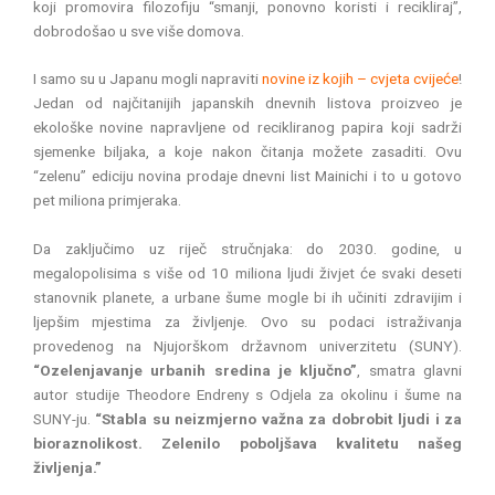
koji promovira filozofiju “smanji, ponovno koristi i recikliraj”,
dobrodošao u sve više domova.
I samo su u Japanu mogli napraviti
novine iz kojih – cvjeta cvijeće
!
Jedan od najčitanijih japanskih dnevnih listova proizveo je
ekološke novine napravljene od recikliranog papira koji sadrži
sjemenke biljaka, a koje nakon čitanja možete zasaditi. Ovu
“zelenu” ediciju novina prodaje dnevni list Mainichi i to u gotovo
pet miliona primjeraka.
Da zaključimo uz riječ stručnjaka: do 2030. godine, u
megalopolisima s više od 10 miliona ljudi živjet će svaki deseti
stanovnik planete, a urbane šume mogle bi ih učiniti zdravijim i
ljepšim mjestima za življenje. Ovo su podaci istraživanja
provedenog na Njujorškom državnom univerzitetu (SUNY).
“Ozelenjavanje urbanih sredina je ključno”
, smatra glavni
autor studije Theodore Endreny s Odjela za okolinu i šume na
SUNY-ju.
“Stabla su neizmjerno važna za dobrobit ljudi i za
bioraznolikost. Zelenilo poboljšava kvalitetu našeg
življenja.”