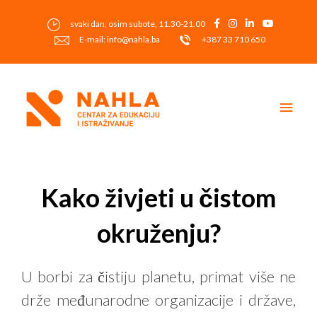
Skip
to
svaki dan, osim subote, 11.30-21.00
content
E-mail: info@nahla.ba
+387 33 710 650
Main
Men
Post
navigation
Kako živjeti u čistom
okruženju?
U borbi za čistiju planetu, primat više ne
drže međunarodne organizacije i države,