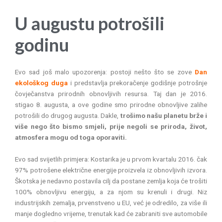
U augustu potrošili
godinu
Evo sad još malo upozorenja: postoji nešto što se zove
Dan
ekološkog duga
i predstavlja prekoračenje godišnje potrošnje
čovječanstva prirodnih obnovljivih resursa. Taj dan je 2016.
stigao 8. augusta, a ove godine smo prirodne obnovljive zalihe
potrošili do drugog augusta. Dakle,
trošimo našu planetu brže i
više nego što bismo smjeli, prije negoli se priroda, život,
atmosfera mogu od toga oporaviti.
Evo sad svijetlih primjera: Kostarika je u prvom kvartalu 2016. čak
97% potrošene električne energije proizvela iz obnovljivih izvora.
Škotska je nedavno postavila cilj da postane zemlja koja će trošiti
100% obnovljivu energiju, a za njom su krenuli i drugi. Niz
industrijskih zemalja, prvenstveno u EU, već je odredilo, za više ili
manje dogledno vrijeme, trenutak kad će zabraniti sve automobile