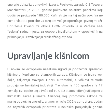
energije dolazi iz obnovljivih izvora. Poslovna zgrada CIS Tower u
Manchesteru je 2005. godine pokrivena solarnim panelima koji
godišnje proizvedu 180.000 kWh struje; na taj način pokriva ne
samo vlastite potrebe za strujom već je isporučuje i javnoj mreži.
Udruženje Invalidi za okoliš EKON otvorilo je u Varšavi 444
“zelena” radna mjesta za osobe s invaliditetom – uposlivši ih na
prikupljanju i razdvajanju reciklažnog otpada.
Upravljanje kišnicom
U novim se evropskim naseljima ugrađuju podzemni spremnici
kišnice prikupljene sa stambenih zgrada. Kišnicom se ispiru wc-
šolje, zalijevaju travnjaci i peru automobili, a viškovi te vode
prodaju se hemijskoj industriji. Trenutno je 400 gradova iz 17
zemalja Evropske unije (više od 10% EU stanovništva) učlanjeno u
Klimatski savez (Climate Alliance), koji promovira zakone za
manju potrošnju energije, a time i emisiju CO2 u atmosferu. Jedan
od najvećih evropskih prioriteta u nekoliko posljednjih godina