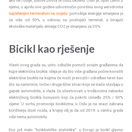
ako ne i bolje, uslove života te čistu okolinu. Oslo je, opet ćemo o
njemu, u aprilu ove godine udvostručio površinu svog aerodroma
najzelenijim terminalom na svijetu
: potrošnja energije smanjena je
za više od 50% u odnosu na postojeći terminal, a birajući
ekološke materijale, emisija CO2 je smanjena za 35%.
Bicikl kao rješenje
Vlasti ovog grada su, usto, odlučile pomoći svojim građanima da
kupe električna bicikla: ideja je da što više građana počne koristiti
električne bicikle na kojima će moći prevoziti i određeni teret kao
što su namirnice, torbe i druge lične stvari koje se inače stavljaju u
gepek automobila, a vlada će učestvovati u troškovima nabavke
električnog bicikla bonusom koji će pokriti između 25% i 50%
cijene. U svrhu promocije biciklizma, u Oslu je na snazi zabrana
korištenja dizel vozila, a krajnji cilj je da od 2019. u centru grada
više nema automobila.
Evo još malo “biciklističke statistike”: u Evropi je bicikl glavno