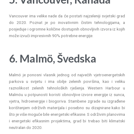
Vancouver ima velike nade da će postati najzeleniji svjetski grad
do 2020. Poznat je po inovativnim čistim tehnologijama, a
posjeduje i ogromne količine dostupnih obnovljivih izvora iz kojih
može izvući impresivnih 90% potrebne energije.
6. Malmö, Švedska
Malmö je ponosni vlasnik jednog od najvećih vjetroenergetskih
parkova u svijetu i ima obilje zelenih površina, kao i veliku
raznolikost zelenih tehnoloških rješenja. Western Harbour u
Malmöu u potpunosti koristi obnovljive izvore energije iz sunca,
vjetra, hidroenergije i biogoriva. Stambene zgrade su izgrađene
korištenjem održivih materijala i posebno su dizajnirane kako bi
što je više moguće bile energetski efikasne. S održivim planovima
i energetski efikasnim projektima, grad bi trebao biti klimatski
neutralan do 2020.