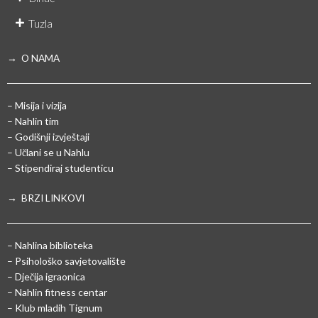
Tuzla
→ O NAMA
– Misija i vizija
– Nahlin tim
– Godišnji izvještaji
– Učlani se u Nahlu
– Stipendiraj studenticu
→ BRZI LINKOVI
– Nahlina biblioteka
– Psihološko savjetovalište
– Dječija igraonica
– Nahlin fitness centar
– Klub mladih Tignum