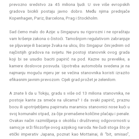
prevozno sredstvo za 45 miliona ljudi. U sve više evropskih
gradova bicikli postaju javno dobro. Među njima prednjače
Kopenhagen, Pariz, Barcelona, Prag i Stockholm.
Sad ćemo malo do Azije: u Singapuru su rigorozni i ne opraštaju
vam kršenje zakona o čistoći. Tamošnjom regulativom zabranjuje
se pljuvanje ili bacanje žvaka na ulicu, što Singapur čini jednim od
najčistijih gradova na svijetu. Ne postoji stanovnik ovog grada
koji bi se usudio baciti papirić na pod. Kazne su prevelike, a
kamere doslovce posvuda. Upotreba automobila svedena je na
najmanju moguću mjeru jer se većina stanovnika koristi izrazito
efikasnim javnim prevozom. Cijeli grad prožet je zelenilom.
A znate li da u Tokiju, gradu s više od 13 miliona stanovnika, ne
postoje kante za smeće na ulicama? I da svaki papirić, praznu
bocu ili upotrijebljenu papirnatu maramicu stanovnici nose kući u
svoj komunalni otpad, za čije premašene količine plaćaju i penale.
Ovakav način razmišljanja o okolišu i društvenoj odgovornosti u
samoj je srži filozofije ovog azijskog naroda. Ne čudi stoga što je
etički imperativ Japana, poznat kao Mottainai, ili “bit, smisao”,