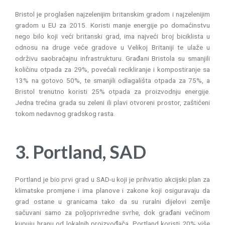
Bristol je proglašen najzelenijim britanskim gradom i najzelenijim
gradom u EU za 2015. Koristi manje energije po domaćinstvu
nego bilo koji veći britanski grad, ima najveći broj biciklista u
odnosu na druge veće gradove u Velikoj Britaniji te ulaže u
održivu saobraćajnu infrastrukturu. Građani Bristola su smanjili
količinu otpada za 29%, povećali recikliranje i kompostiranje sa
13% na gotovo 50%, te smanjili odlagališta otpada za 75%, a
Bristol trenutno koristi 25% otpada za proizvodnju energije.
Jedna trećina grada su zeleni ili plavi otvoreni prostor, zaštićeni
tokom nedavnog gradskog rasta.
3. Portland, SAD
Portland je bio prvi grad u SAD-u koji je prihvatio akcijski plan za
klimatske promjene i ima planove i zakone koji osiguravaju da
grad ostane u granicama tako da su ruralni dijelovi zemlje
sačuvani samo za poljoprivredne svrhe, dok građani većinom
kupuju hranu od lokalnih proizvođača. Portland koristi 20% više