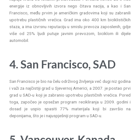
energije iz obnovljivih izvora nego čitava nacija, a kao i San
Francisco, među prvim je američkim gradovima koji su zabranili
upotrebu plastičnih vrećica. Grad ima oko 400 km biciklističkih
staza, a ima izvrsnu reputaciju u smislu prevoza zaposlenih, gdje
više od 25% ljudi putuje javnim prevozom, biciklom ili dijele
automobil.
4. San Francisco, SAD
San Francisco je bio na čelu održivog življenja već dugi niz godina
i važi za najčistiji grad u Sjevernoj Americi, a 2007. je postao prvi
grad u SAD-u koji je zabranio upotrebu plastičnih vrećica. Pored
toga, započeo je opsežan program recikliranja u 2009. godini i
dosad je uspio spasiti 77% materijala koji bi završio na
deponijama, što je i najuspješniji program u SAD-u.
5. Vancouver, Kanada