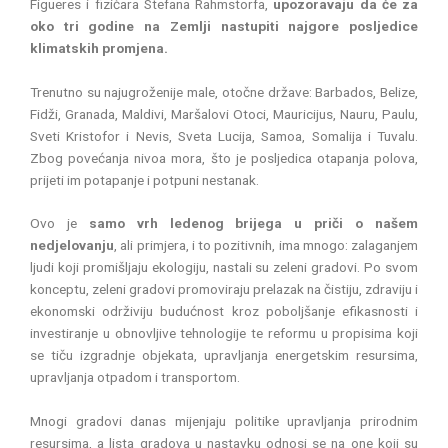
Figueres i fizičara Stefana Rahmstorfa,
upozoravaju da će za
oko tri godine na Zemlji nastupiti najgore posljedice
klimatskih promjena.
Trenutno su najugroženije male, otočne države: Barbados, Belize,
Fidži, Granada, Maldivi, Maršalovi Otoci, Mauricijus, Nauru, Paulu,
Sveti Kristofor i Nevis, Sveta Lucija, Samoa, Somalija i Tuvalu.
Zbog povećanja nivoa mora, što je posljedica otapanja polova,
prijeti im potapanje i potpuni nestanak.
Ovo je
samo vrh ledenog brijega u priči o našem
nedjelovanju
, ali primjera, i to pozitivnih, ima mnogo: zalaganjem
ljudi koji promišljaju ekologiju, nastali su zeleni gradovi. Po svom
konceptu, zeleni gradovi promoviraju prelazak na čistiju, zdraviju i
ekonomski održiviju budućnost kroz poboljšanje efikasnosti i
investiranje u obnovljive tehnologije te reformu u propisima koji
se tiču izgradnje objekata, upravljanja energetskim resursima,
upravljanja otpadom i transportom.
Mnogi gradovi danas mijenjaju politike upravljanja prirodnim
resursima, a lista gradova u nastavku odnosi se na one koji su