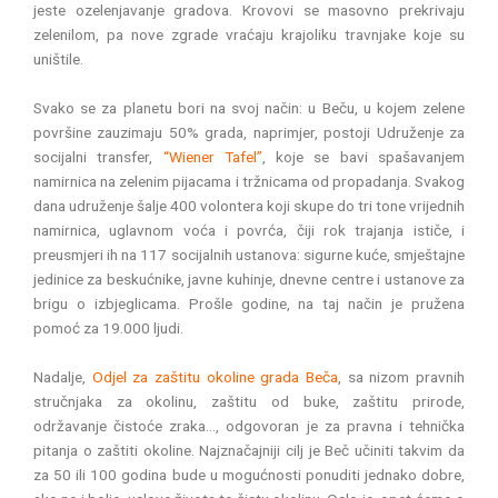
jeste ozelenjavanje gradova. Krovovi se masovno prekrivaju
zelenilom, pa nove zgrade vraćaju krajoliku travnjake koje su
uništile.
Svako se za planetu bori na svoj način: u Beču, u kojem zelene
površine zauzimaju 50% grada, naprimjer, postoji Udruženje za
socijalni transfer,
“Wiener Tafel”
, koje se bavi spašavanjem
namirnica na zelenim pijacama i tržnicama od propadanja. Svakog
dana udruženje šalje 400 volontera koji skupe do tri tone vrijednih
namirnica, uglavnom voća i povrća, čiji rok trajanja ističe, i
preusmjeri ih na 117 socijalnih ustanova: sigurne kuće, smještajne
jedinice za beskućnike, javne kuhinje, dnevne centre i ustanove za
brigu o izbjeglicama. Prošle godine, na taj način je pružena
pomoć za 19.000 ljudi.
Nadalje,
Odjel za zaštitu okoline grada Beča
, sa nizom pravnih
stručnjaka za okolinu, zaštitu od buke, zaštitu prirode,
održavanje čistoće zraka…, odgovoran je za pravna i tehnička
pitanja o zaštiti okoline. Najznačajniji cilj je Beč učiniti takvim da
za 50 ili 100 godina bude u mogućnosti ponuditi jednako dobre,