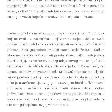
javnom gradskom prevozu koristi se energija na vodeni pogon.
Namjera je da se u potpunosti izbaci korištenje fosilnih goriva do
2020., a oko 140 gradskih autobusa će uskoro koristiti biogorivo
za pogon vozila, koje će se proizvoditi iz otpada od hrane.
Jedna druga lista na svoj popis ubraja i brazilski grad Curitibu, za
koji se tvrdi da ima najkvalitetniji zrak na svijetu! Još su 60-ih
godina prošlog stoljeća počeli razmišljati ekološki, ulažući u javni
prevoz i razvijajući vodeći svjetski sistem reciklaže 80-ih. Sad im
zbog nedostatka novca prijeti prestanak ekoloških nastojanja, a
Brazilci ciljaju na velike stvari: izgradnju novog metroa i još 300
kilometara biciklističkih staza. Na ovoj je listi i Cape Town, čiji
stanovnici odavno žive uz prirodu. Mladi Južnoafrikanci naslijedili
su od predaka tradiciju poštivanja prirode i života uz prirodu, a
tako je transformacija ovog grada razvojem biciklističkih staza i
promjena u načinima prehrane među stanovništvom dobro
prihvaćena. Usto, u trendu je sirova hrana pa se u širokom luku
zaobilaze fast food lanci, a stanovništvo je prigrlilo solarne
sisteme grijanja kao i uzgoj vlastite hrane.