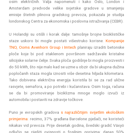
osim električnih. Valja napomenuti i kako Oslo, London i
Amsterdam predvode velike svjetske gradove u smanjenju
emisije štetnih plinova gradskog prevoza, pokazala je studija
londonskog Centra za ekonomska i poslovna istraživanja (CEBR).
U Holandiji su otišli i korak dalje: tamošnje brojne biciklističke
staze uskoro bi mogle postati višestruko korisne.
Kompanije
TNO, Ooms Avenhorn Group i Imtech
planiraju izraditi betonske
ploče koje bi pod staklenom površinom sadržavale kristalne
silicijske solarne ćelije. Svaka ploča godišnje bi mogla proizvesti i
do 50 kWh, što nije malo kad se uzme u obzir da bi ukupna dužina
popločanih staza mogla iznositi više desetina hiljada kilometara.
Tako dobivena električna energija koristila bi se za rad ulične
rasvjete, semafora, a po potrebi i kućanstava. Osim toga, računa
se da bi promoviranje biciklizma mnoge moglo izvući iz
automobila i postaviti na zdravije točkove.
Puno je evropskih gradova
s najrazličitijim svijetlim ekološkim
primjerima
: recimo, 37% građana Barcelone pješači, ne koristeći
nikakav vid prevoza. Prije desetak godina, švedski gradić Växyö
odlučio se riješiti ovisnosti o fosilnim gorivima: danas 50%