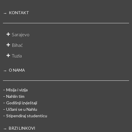
→ KONTAKT
Sarajevo
Bihać
Tuzla
→ O NAMA
– Misija i vizija
– Nahlin tim
– Godišnji izvještaji
– Učlani se u Nahlu
– Stipendiraj studenticu
→ BRZI LINKOVI