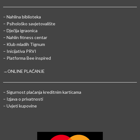
– Nahlina biblioteka
– Psihološko savjetovalište
– Dječija igraonica
– Nahlin fitness centar
– Klub mladih Tignum
– Inicijativa PRVI
– Platforma Bee inspired
→ONLINE PLAĆANJE
–
Sigurnost plaćanja kreditnim karticama
– Izjava o privatnosti
– Uvjeti kupovine