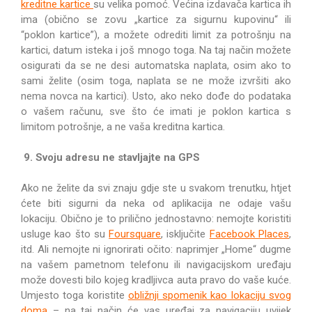
kreditne kartice
su velika pomoć. Većina izdavača kartica ih
ima (obično se zovu „kartice za sigurnu kupovinu“ ili
“poklon kartice”), a možete odrediti limit za potrošnju na
kartici, datum isteka i još mnogo toga. Na taj način možete
osigurati da se ne desi automatska naplata, osim ako to
sami želite (osim toga, naplata se ne može izvršiti ako
nema novca na kartici). Usto, ako neko dođe do podataka
o vašem računu, sve što će imati je poklon kartica s
limitom potrošnje, a ne vaša kreditna kartica.
9. Svoju adresu ne stavljajte na GPS
Ako ne želite da svi znaju gdje ste u svakom trenutku, htjet
ćete biti sigurni da neka od aplikacija ne odaje vašu
lokaciju. Obično je to prilično jednostavno: nemojte koristiti
usluge kao što su
Foursquare
, isključite
Facebook Places
,
itd. Ali nemojte ni ignorirati očito: naprimjer „Home“ dugme
na vašem pametnom telefonu ili navigacijskom uređaju
može dovesti bilo kojeg kradljivca auta pravo do vaše kuće.
Umjesto toga koristite
obližnji spomenik kao lokaciju svog
doma
– na taj način će vas uređaj za navigaciju uvijek