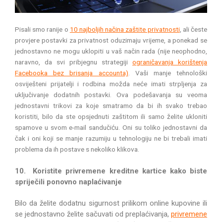
Pisali smo ranije o
10 najboljih načina zaštite privatnosti
, ali česte
provjere postavki za privatnost oduzimaju vrijeme, a ponekad se
jednostavno ne mogu uklopiti u vaš način rada (nije neophodno,
naravno, da svi pribjegnu strategiji
ograničavanja korištenja
Facebooka bez brisanja accounta)
. Vaši manje tehnološki
osviješteni prijatelji i rodbina
možda neće imati strpljenja za
uključivanje dodatnih postavki. Ova podešavanja su veoma
jednostavni trikovi za koje smatramo da bi ih svako trebao
koristiti, bilo da ste opsjednuti zaštitom ili samo želite ukloniti
spamove u svom e-mail sandučiću. Oni su toliko jednostavni da
čak i oni koji se manje razumiju u tehnologiju ne bi trebali imati
problema da ih postave s nekoliko klikova.
10. Koristite privremene kreditne kartice kako biste
spriječili ponovno naplaćivanje
Bilo da želite dodatnu sigurnost prilikom online kupovine ili
se jednostavno želite sačuvati od preplaćivanja,
privremene