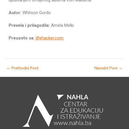
upisivanjem omiljenog albuma Iron Maidena.
Autor:
Whitson Gordo
Prevela i prilagodila:
Amela Melki
Preuzeto sa:
lifehacker.com
←
Prethodni Post
Naredni Post
→