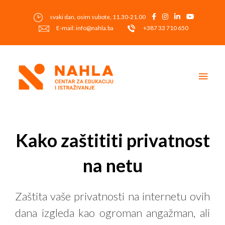
Skip
to
svaki dan, osim subote, 11.30-21.00
content
E-mail: info@nahla.ba
+387 33 710 650
Main
Men
Post
navigation
Kako zaštititi privatnost
na netu
Zaštita vaše privatnosti na internetu ovih
dana izgleda kao ogroman angažman, ali