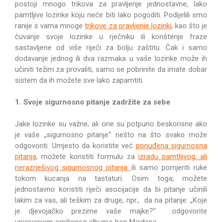
postoji mnogo trikova za pravljenje jednostavne, lako
pamtljive lozinke koju neće biti lako pogoditi. Podijelili smo
ranije s vama mnoge
trikove za pravljenje lozinki
, kao što je
čuvanje svoje lozinke u rječniku ili korištenje fraze
sastavljene od više riječi za bolju zaštitu. Čak i samo
dodavanje jednog ili dva razmaka u vaše lozinke može ih
učiniti težim za provaliti, samo se pobrinite da imate dobar
sistem da ih možete sve lako zapamtiti.
1. Svoje sigurnosno pitanje zadržite za sebe
Jake lozinke su važne, ali one su potpuno beskorisne ako
je vaše „sigurnosno pitanje“ nešto na što svako može
odgovoriti. Umjesto da koristite već
ponuđena sigurnosna
pitanja,
možete koristiti formulu za
izradu pamtljivog, ali
nerazrješivog sigurnosnog pitanja
ili samo pomjeriti ruke
tokom kucanja na tastaturi. Osim toga, možete
jednostavno koristiti riječi asocijacije da bi pitanje učinili
lakim za vas, ali teškim za druge, npr., da na pitanje: „Koje
je djevojačko prezime vaše majke?“ odgovorite