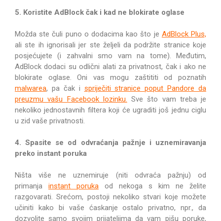
5. Koristite AdBlock čak i kad ne blokirate oglase
Možda ste čuli puno o dodacima kao što je
AdBlock Plus,
ali ste ih ignorisali jer ste željeli da podržite stranice koje
posjećujete (i zahvalni smo vam na tome). Međutim,
AdBlock dodaci su odlični alati za privatnost, čak i ako ne
blokirate oglase. Oni vas mogu zaštititi od poznatih
malwarea
, pa čak i
spriječiti stranice poput Pandore da
preuzmu vašu Facebook lozinku.
Sve što vam treba je
nekoliko jednostavnih filtera koji će ugraditi još jednu ciglu
u zid vaše privatnosti.
4. Spasite se od odvraćanja pažnje i uznemiravanja
preko instant poruka
Ništa više ne uznemiruje (niti odvraća pažnju) od
primanja
instant poruka
od nekoga s kim ne želite
razgovarati. Srećom, postoji nekoliko stvari koje možete
učiniti kako bi vaše ćaskanje ostalo privatno, npr., da
dozvolite samo svojim prijateljima da vam pišu poruke,