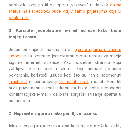
postavite svoj profil na opciju „sakriven“ ili da vaš
online
status na Facebooku bude vidljiv samo prijateljima koje vi
odaberete.
3. Koristite jednokratne e-mail adrese kako biste
izbjegli spam
Jedan od najboljih načina da se
riješite spama u vašem
inboxu
je da koristite jednokratnu e-mail adresu za manje
sigurne internet stranice. Ako posjetite stranicu koja
zahtijeva e-mail adresu, ali u koju nemate potpuno
povjerenje, koristeći usluge kao što su ranije spomenuti
Trashmail
ili jednostavniji
10 minute mail,
možete koristiti
brzu privremenu e-mail adresu da biste dobili neophodni
konfirmacijski e-mail i da biste spriječili stizanje spama u
budućnosti.
2. Napravite sigurnu i lako pamtljivu lozinku
Iako je najsigurnija lozinka ona koje se ne možete sjetiti,