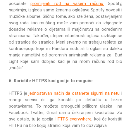
pokušate
promijeniti rod na vašem računu.
Spotify,
naprimjer, izgleda samo ženama oglašava Spotify novosti i
muzičke albume. Slično tome, ako ste žena, postavljanjem
svog roda kao muškog može vam pomoći da izbjegnete
dosadne reklame o dijetama ili majčinstvu na određenim
stranicama. Također, stepen iritantnosti oglasa razlikuje se
od stranice do stranice. Meni stvarno ne trebaju teblete za
kontracepciju koje mi Pandora nudi, ali ti oglasi su daleko
manje nametljivi od ogromnih animiranih reklama za Bud
Light koje sam dobijao kad je na mom računu rod bio
„muški“.
6. Koristite HTTPS kad god je to moguće
HTTPS je
jednostavan način da ostanete sigurni na netu
i
mnogi servisi će ga koristiti po defaultu u brzim
postavkama. To možete omogućiti prilikom ulaska na
Facebook, Twitter, Gmail samo čekiranjem kvadratića. Za
sve ostalo, tu je opcija
HTTPS everywhere
, koji će koristiti
HTTPS na bilo kojoj stranici koja vam to dozvoljava.