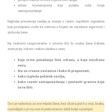
sitnim komentarima koji polako ruše tvoje
samopouzdanje.
Najbolja prevencija nasilja je znanje o ranim, suptilnim signalima
koji postepeno vode ka odnosu u kojem se narušava sigurnost i
sloboda žene.
Na radionici razgovaramo o onome što bi svaka žena trebala
znati prije, tokom i nakon ulaska u vezu:
koje vrste ponašanja čine zdravu, a koje nezdravu
vezu,
šta su crvene zastavice i kako ih prepoznati,
kako izgleda početak nasilja,
kako razviti samopouzdanje i postaviti granice koje
će te štiti.
Ovo je radionica za sve mlade žene, bez obzira jesi li u vezi, braku,
razmišljaš o prvoj vezi ili jednostavno želiš bolje razumjeti