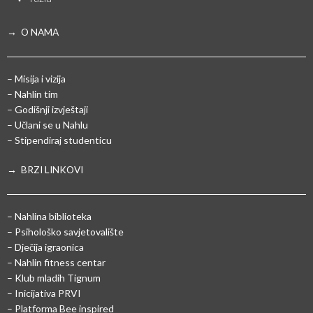
→ O NAMA
– Misija i vizija
– Nahlin tim
– Godišnji izvještaji
– Učlani se u Nahlu
– Stipendiraj studenticu
→ BRZI LINKOVI
– Nahlina biblioteka
– Psihološko savjetovalište
– Dječija igraonica
– Nahlin fitness centar
– Klub mladih Tignum
– Inicijativa PRVI
– Platforma Bee inspired