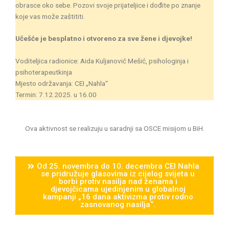
obrasce oko sebe. Pozovi svoje prijateljice i dođite po znanje
koje vas može zaštititi.
Učešće je besplatno i otvoreno za sve žene i djevojke!
Voditeljica radionice: Aida Kuljanović Mešić, psihologinja i
psihoterapeutkinja
Mjesto održavanja: CEI „Nahla“
Termin: 7.12.2025. u 16.00
Ova aktivnost se realizuju u saradnji sa OSCE misijom u BiH.
Od 25. novembra do 10. decembra CEI Nahla
se pridružuje glasovima iz cijelog svijeta u
borbi protiv nasilja nad ženama i
djevojčicama ujedinjenim u globalnoj
kampanji „16 dana aktivizma protiv rodno
zasnovanog nasilja“.