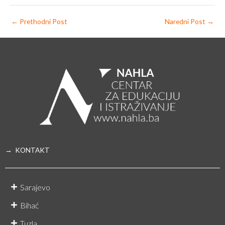
←
Prethodni Post
Naredni Post
→
→ KONTAKT
Sarajevo
Bihać
Tuzla