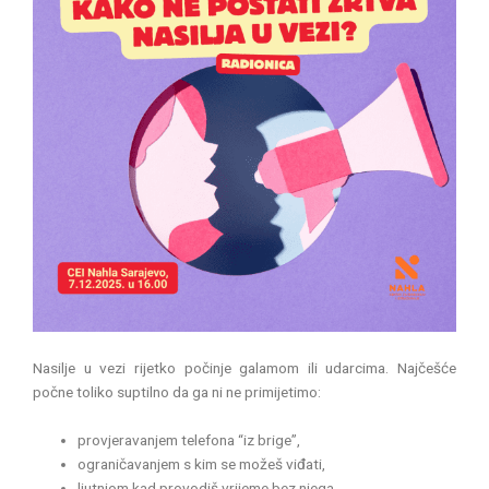
Nasilje u vezi rijetko počinje galamom ili udarcima. Najčešće
počne toliko suptilno da ga ni ne primijetimo:
provjeravanjem telefona “iz brige”,
ograničavanjem s kim se možeš viđati,
ljutnjom kad provodiš vrijeme bez njega,