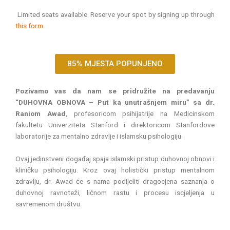
Limited seats available. Reserve your spot by signing up through
this form
.
85% MJESTA POPUNJENO
Pozivamo vas da nam se pridružite na predavanju
“DUHOVNA OBNOVA – Put ka unutrašnjem miru” sa dr.
Raniom Awad
, profesoricom psihijatrije na Medicinskom
fakultetu Univerziteta Stanford i direktoricom Stanfordove
laboratorije za mentalno zdravlje i islamsku psihologiju.
Ovaj jedinstveni događaj spaja islamski pristup duhovnoj obnovi i
kliničku psihologiju. Kroz ovaj holistički pristup mentalnom
zdravlju, dr. Awad će s nama podijeliti dragocjena saznanja o
duhovnoj ravnoteži, ličnom rastu i procesu iscjeljenja u
savremenom društvu.