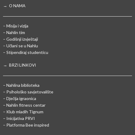
→ O NAMA
– Misija i vizija
– Nahlin tim
– Godišnji izvještaji
– Učlani se u Nahlu
– Stipendiraj studenticu
→ BRZI LINKOVI
– Nahlina biblioteka
– Psihološko savjetovalište
– Dječija igraonica
– Nahlin fitness centar
– Klub mladih Tignum
– Inicijativa PRVI
– Platforma Bee inspired