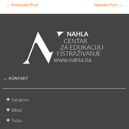
←
Prethodni Post
Naredni Post
→
→ KONTAKT
Sarajevo
Bihać
Tuzla