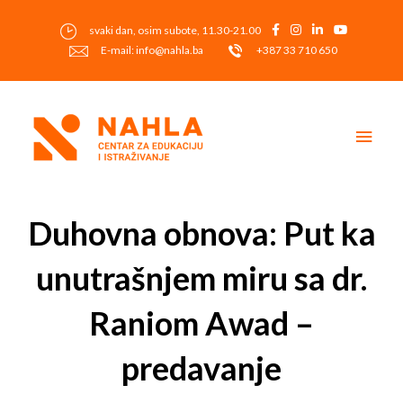
Skip
to
svaki dan, osim subote, 11.30-21.00
content
E-mail: info@nahla.ba
+387 33 710 650
Main
Men
Post
navigation
Duhovna obnova: Put ka
unutrašnjem miru sa dr.
Raniom Awad –
predavanje