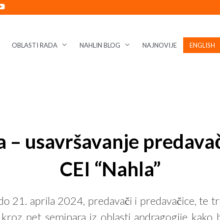
OBLASTI RADA
NAHLIN BLOG
NAJNOVIJE
ENGLISH
– usavršavanje predavača
CEI “Nahla”
 21. aprila 2024, predavači i predavačice, te t
roz pet seminara iz oblasti andragogije kako bi 