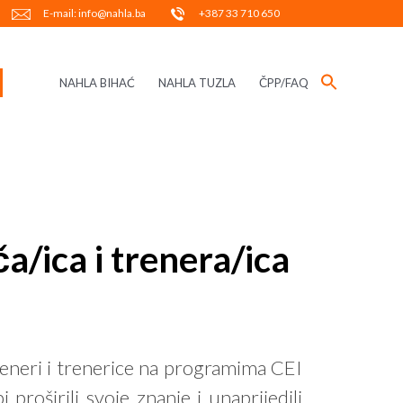
E-mail: info@nahla.ba
+387 33 710 650
NAHLA BIHAĆ
NAHLA TUZLA
ČPP/FAQ
/ica i trenera/ica
reneri i trenerice na programima CEI
proširili svoje znanje i unaprijedili