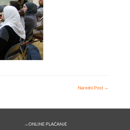
Naredni Post
→
→ONLINE PLAĆANJE