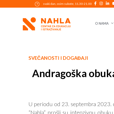
Skip
svaki dan, osim subote, 11.30-21.00
to
content
O NAMA
Post
SVEČANOSTI I DOGAĐAJI
navigation
Andragoška obuka 
U periodu od 23. septembra 2023. do
“Nahla” prošli su intenzivnu obuku k