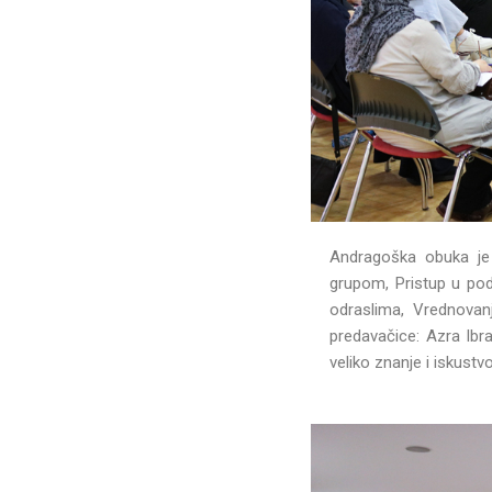
Andragoška obuka je 
grupom, Pristup u podu
odraslima, Vrednovanj
predavačice: Azra Ibr
veliko znanje i iskust