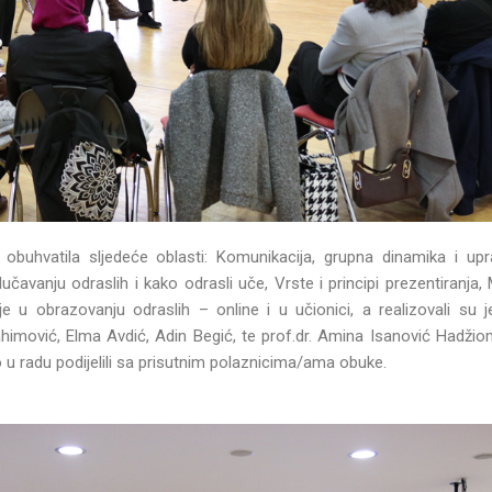
obuhvatila sljedeće oblasti: Komunikacija, grupna dinamika i up
čavanju odraslih i kako odrasli uče, Vrste i principi prezentiranja,
e u obrazovanju odraslih – online i u učionici, a realizovali su j
ahimović, Elma Avdić, Adin Begić, te prof.dr. Amina Isanović Hadžio
vo u radu podijelili sa prisutnim polaznicima/ama obuke.