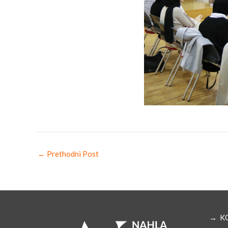
←
Prethodni Post
→ K