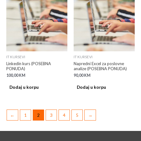
IT KURSEVI
IT KURSEVI
Linkedin kurs (POSEBNA
Napredni Excel za poslovne
PONUDA)
analize (POSEBNA PONUDA)
100,00
KM
90,00
KM
Dodaj u korpu
Dodaj u korpu
←
1
2
3
4
5
→