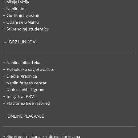
– Misija i vizija
– Nahlin tim
– Godišnji izvještaji
– Učlani se u Nahlu
– Stipendiraj studenticu
→ BRZI LINKOVI
– Nahlina biblioteka
– Psihološko savjetovalište
– Dječija igraonica
– Nahlin fitness centar
– Klub mladih Tignum
– Inicijativa PRVI
– Platforma Bee inspired
→ONLINE PLAĆANJE
–
Sigurnost plaćanja kreditnim karticama