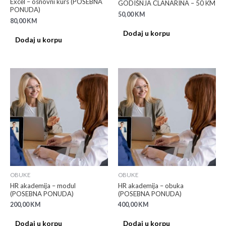
Excel – osnovni kurs (POSEBNA
GODIŠNJA ČLANARINA – 50 KM
PONUDA)
50,00
KM
80,00
KM
Dodaj u korpu
Dodaj u korpu
OBUKE
OBUKE
HR akademija – modul
HR akademija – obuka
(POSEBNA PONUDA)
(POSEBNA PONUDA)
200,00
KM
400,00
KM
Dodaj u korpu
Dodaj u korpu