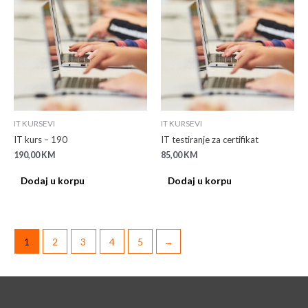
IT KURSEVI
IT KURSEVI
IT kurs – 190
IT testiranje za certifikat
190,00
KM
85,00
KM
Dodaj u korpu
Dodaj u korpu
1
2
3
4
5
→