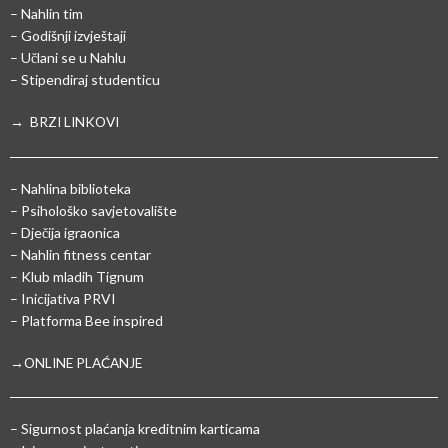
– Nahlin tim
– Godišnji izvještaji
– Učlani se u Nahlu
– Stipendiraj studenticu
→ BRZI LINKOVI
– Nahlina biblioteka
– Psihološko savjetovalište
– Dječija igraonica
– Nahlin fitness centar
– Klub mladih Tignum
– Inicijativa PRVI
– Platforma Bee inspired
→ONLINE PLAĆANJE
–
Sigurnost plaćanja kreditnim karticama