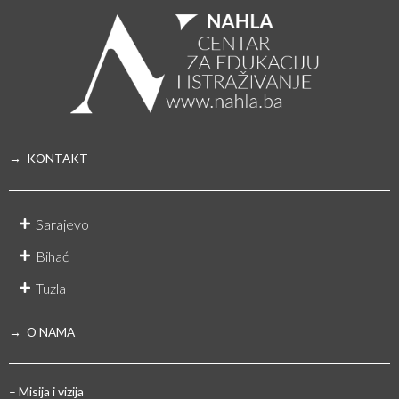
→ KONTAKT
Sarajevo
Bihać
Tuzla
→ O NAMA
– Misija i vizija