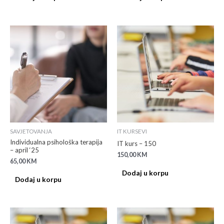
SAVJETOVANJA
IT KURSEVI
Individualna psihološka terapija
IT kurs – 150
– april ‘25
150,00
KM
65,00
KM
Dodaj u korpu
Dodaj u korpu