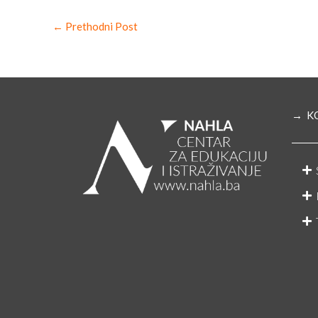
←
Prethodni Post
→ K