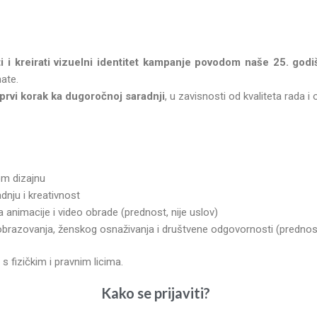
ti i kreirati vizuelni identitet kampanje povodom naše 25. godi
mate.
prvi korak ka dugoročnoj saradnji
, u zavisnosti od kvaliteta rada 
om dizajnu
nju i kreativnost
animacije i video obrade (prednost, nije uslov)
razovanja, ženskog osnaživanja i društvene odgovornosti (prednost,
 fizičkim i pravnim licima.
Kako se prijaviti?