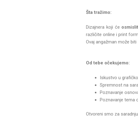
Šta tražimo:
Dizajnera koji će
osmisli
različite online i print for
Ovaj angažman može biti
Od tebe očekujemo:
Iskustvo u grafičk
Spremnost na sarad
Poznavanje osnova 
Poznavanje tema ob
Otvoreni smo za saradnju s