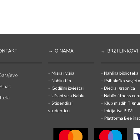
ONTAKT
→ O NAMA
→ BRZI LINKOVI
– Misija i vizija
– Nahlina biblioteka
Sarajevo
– Nahlin tim
– Psihološko savjeto
Bihać
– Godišnji izvještaji
– Dječija igraonica
– Učlani se u Nahlu
– Nahlin fitness cen
Tuzla
– Stipendiraj
– Klub mladih Tign
studenticu
– Inicijativa PRVI
– Platforma Bee ins