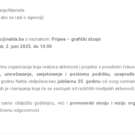
nja/klijenata
, ako se radi o agenciji)
o@nahla.ba
s naznakom:
Prijava – grafički dizajn
k, 2. juni 2025. do 10.00
itna organizacija koja realizira aktivnosti i projekte s posebnim fok
, umrežavanje, savjetovanje i poslovnu podršku, unapređen
 godinu Nahla obilježava kao
jubilarnu 25. godinu
od svog osnivan
jih je i kampanja koja će se sastojati od različitih medijskih aktivnosti
e samo obilježitu godišnjicu, već i
promovirati misiju i viziju o
štvenu odgovornost.