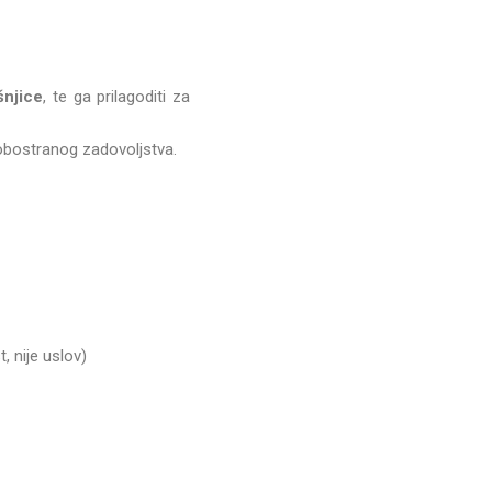
šnjice
, te ga prilagoditi za
i obostranog zadovoljstva.
 nije uslov)