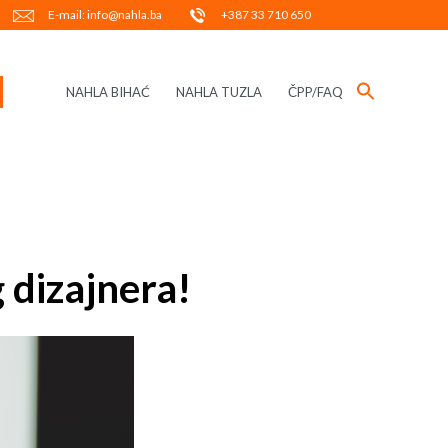
E-mail: info@nahla.ba
+387 33 710 650
NAHLA BIHAĆ
NAHLA TUZLA
ČPP/FAQ
 dizajnera!