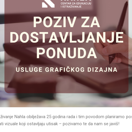
traživanje Nahla obilježava 25 godina rada i tim povodom planiramo 
ati vizuale koji ostavljaju utisak – pozivamo te da nam se javiš!