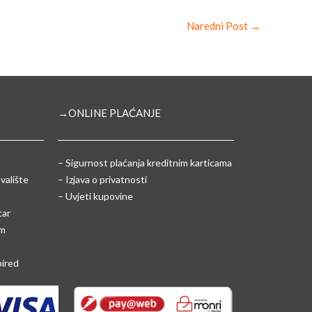
Naredni Post
→
→ONLINE PLAĆANJE
–
Sigurnost plaćanja kreditnim karticama
valište
– Izjava o privatnosti
– Uvjeti kupovine
tar
um
pired