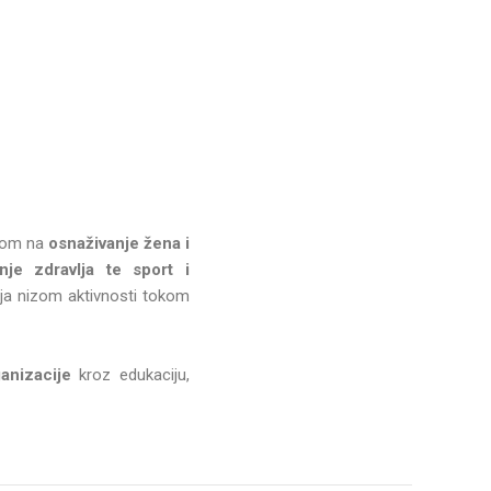
usom na
osnaživanje žena i
je zdravlja te sport i
ja nizom aktivnosti tokom
.
rganizacije
kroz edukaciju,