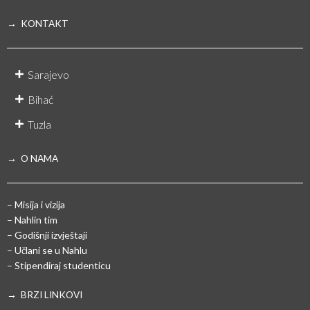
→ KONTAKT
Sarajevo
Bihać
Tuzla
→ O NAMA
– Misija i vizija
– Nahlin tim
– Godišnji izvještaji
– Učlani se u Nahlu
– Stipendiraj studenticu
→ BRZI LINKOVI