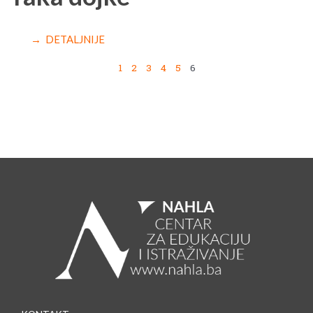
→ DETALJNIJE
1
2
3
4
5
6