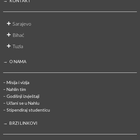
→ KONTAKT
Sarajevo
Bihać
Tuzla
→ O NAMA
– Misija i vizija
– Nahlin tim
– Godišnji izvještaji
– Učlani se u Nahlu
– Stipendiraj studenticu
→ BRZI LINKOVI