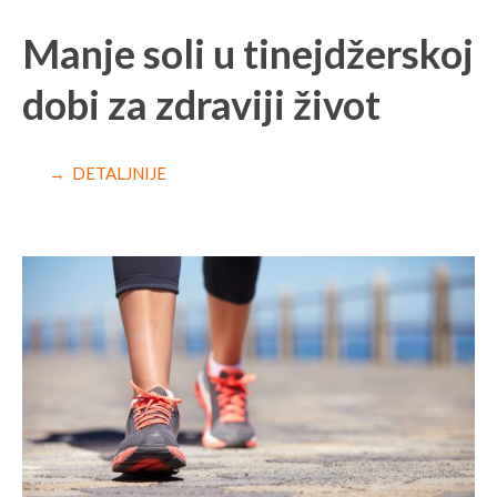
Manje soli u tinejdžerskoj
dobi za zdraviji život
→ DETALJNIJE