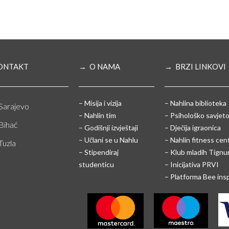
ONTAKT
→ O NAMA
→ BRZI LINKOVI
– Misija i vizija
– Nahlina biblioteka
Sarajevo
– Nahlin tim
– Psihološko savjeto
Bihać
– Godišnji izvještaji
– Dječija igraonica
– Učlani se u Nahlu
– Nahlin fitness cen
Tuzla
– Stipendiraj
– Klub mladih Tign
studenticu
– Inicijativa PRVI
– Platforma Bee ins