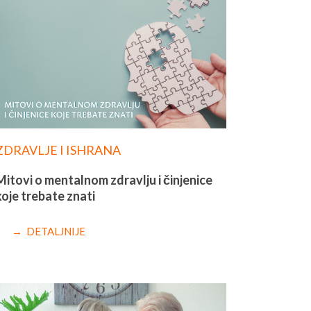
ZDRAVLJE I ISHRANA
Mitovi o mentalnom zdravlju i činjenice
koje trebate znati
→ DETALJNIJE