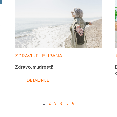
ZDRAVLJE I ISHRANA
Zdravo, mudrosti!
o
→ DETALJNIJE
1
2
3
4
5
6