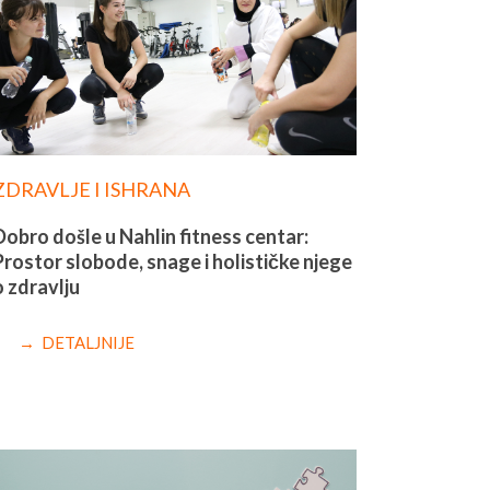
ZDRAVLJE I ISHRANA
Dobro došle u Nahlin fitness centar:
Prostor slobode, snage i holističke njege
o zdravlju
→ DETALJNIJE