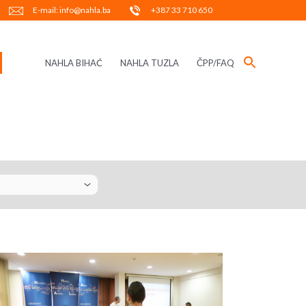
E-mail: info@nahla.ba
+387 33 710 650
NAHLA BIHAĆ
NAHLA TUZLA
ČPP/FAQ