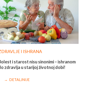
ZDRAVLJE I ISHRANA
Bolest i starost nisu sinonimi – ishranom
do zdravlja u starijoj životnoj dobi!
→ DETALJNIJE