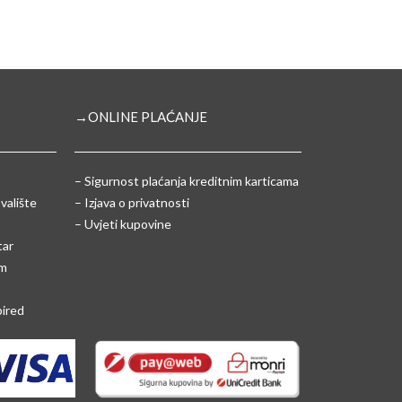
→ONLINE PLAĆANJE
–
Sigurnost plaćanja kreditnim karticama
valište
– Izjava o privatnosti
– Uvjeti kupovine
tar
um
pired