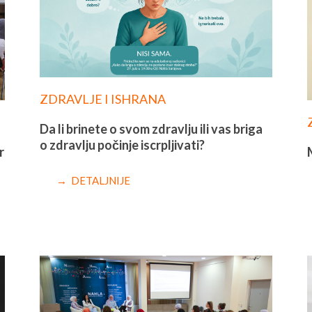
ZDRAVLJE I ISHRANA
Da li brinete o svom zdravlju ili vas briga
o zdravlju počinje iscrpljivati?
r
→ DETALJNIJE