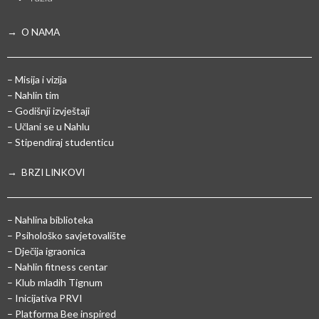
→ O NAMA
– Misija i vizija
– Nahlin tim
– Godišnji izvještaji
– Učlani se u Nahlu
– Stipendiraj studenticu
→ BRZI LINKOVI
– Nahlina biblioteka
– Psihološko savjetovalište
– Dječija igraonica
– Nahlin fitness centar
– Klub mladih Tignum
– Inicijativa PRVI
– Platforma Bee inspired