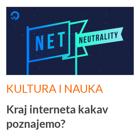
P
P
P
P
a
a
a
a
g
g
g
g
e
e
e
e
KULTURA I NAUKA
Kraj interneta kakav
poznajemo?