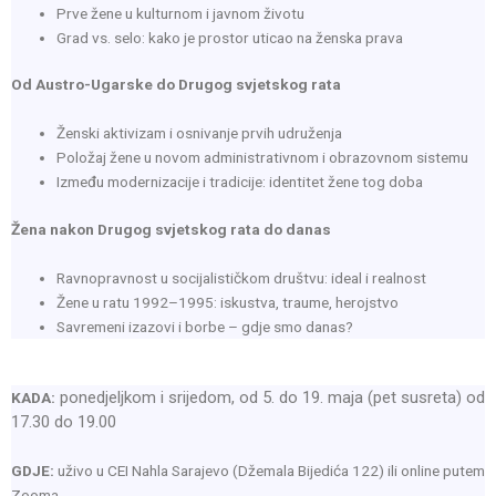
Prve žene u kulturnom i javnom životu
Grad vs. selo: kako je prostor uticao na ženska prava
Od Austro-Ugarske do Drugog svjetskog rata
Ženski aktivizam i osnivanje prvih udruženja
Položaj žene u novom administrativnom i obrazovnom sistemu
Između modernizacije i tradicije: identitet žene tog doba
Žena nakon Drugog svjetskog rata do danas
Ravnopravnost u socijalističkom društvu: ideal i realnost
Žene u ratu 1992–1995: iskustva, traume, herojstvo
Savremeni izazovi i borbe – gdje smo danas?
ponedjeljkom i srijedom, od 5. do 19. maja (pet susreta) od
KADA:
17.30 do 19.00
GDJE:
uživo u CEI Nahla Sarajevo (Džemala Bijedića 122) ili online putem
Zooma