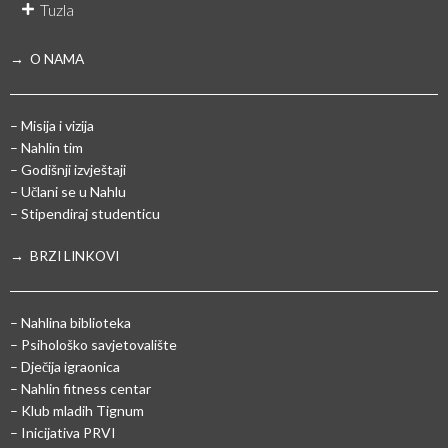
Tuzla
→ O NAMA
– Misija i vizija
– Nahlin tim
– Godišnji izvještaji
– Učlani se u Nahlu
– Stipendiraj studenticu
→ BRZI LINKOVI
– Nahlina biblioteka
– Psihološko savjetovalište
– Dječija igraonica
– Nahlin fitness centar
– Klub mladih Tignum
– Inicijativa PRVI