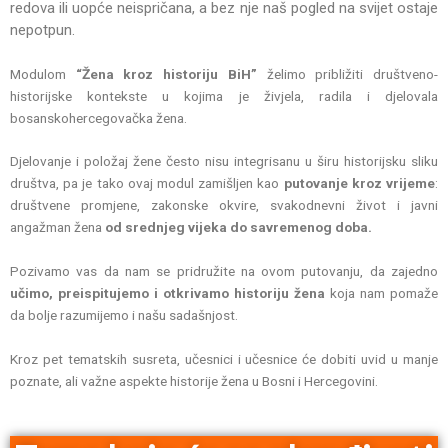
redova
ili uopće neispričana, a bez nje naš pogled na svijet ostaje
nepotpun.
Modulom
“Žena kroz historiju BiH”
želimo približiti društveno-
historijske kontekste u kojima je živjela, radila i djelovala
bosanskohercegovačka žena.
Djelovanje i položaj žene često nisu integrisanu u širu historijsku sliku
društva, pa je tako ovaj modul zamišljen kao
putovanje kroz vrijeme
:
društvene promjene, zakonske okvire, svakodnevni život i javni
angažman žena
od srednjeg vijeka do savremenog doba.
Pozivamo vas da nam se pridružite na ovom putovanju, da zajedno
učimo, preispitujemo i otkrivamo historiju žena
koja nam pomaže
da bolje razumijemo i našu sadašnjost.
Kroz pet tematskih susreta, učesnici i učesnice će dobiti uvid u manje
poznate, ali važne aspekte historije žena u Bosni i Hercegovini.