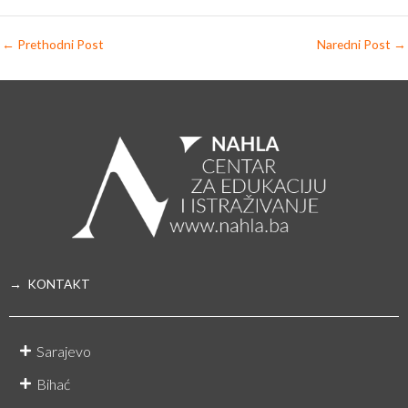
←
Prethodni Post
Naredni Post
→
→ KONTAKT
Sarajevo
Bihać